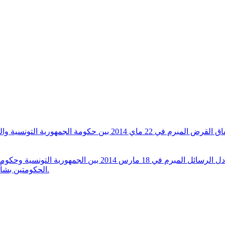
التصويت على مشروع قانون عدد 53/2014 يتعلق بالمصادقة على اتفاق ا
الحكومتين بشأن منح هبة يابانية للمساهمة في تمويل مشروع تحلية المياه ببن قردان.