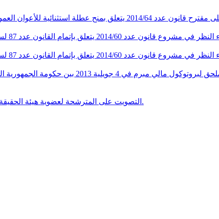
عطلة استثنائية للأعوان العموميين المترشحين لإنتخابات مجلس نواب الشعب و الإنتخابات الرئاسية
التصويت على مشروع قانون عدد 52/2014 يتعلق بالمصا
التصويت على المترشحة لعضوية هيئة الحقيقة والكرامة ليليا بريك بوقرة لتعويض العضو المستقيل خميس الشماري.