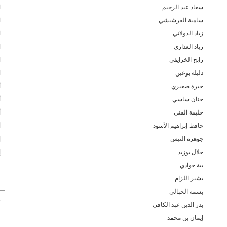
سعاد عبد الرحيم
ا
سامية الفرشيشي
ا
زياد الدولاتي
ا
زياد العذاري
ا
رابح الخرايفي
ا
دليلة بوعين
ا
خيرة صغيري
أ
حنان ساسي
أ
حليمة القني
أ
حافظ إبراهيم الأسود
أ
جوهرة التيس
إ
جلال بوزيد
إ
بية جوادي
غ
بشير اللزام
بسمة الجبالي
ح
بدر الدين عبد الكافي
إيمان بن محمد