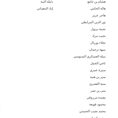
هشام بن جامع
دليلة الببة
م
هالة الحامي
إياد الدهماني
م
هاجر عزيز
م
نور الدين المرابطي
م
نجيبة بريول
م
نجيب مراد
م
نجلاء بوريال
م
نبيهة ترجمان
م
نبيلة العسكري السنوسي
م
ناجي الجمل
م
منيرة عمري
م
منير بن هنية
م
منية القصري
م
منى بن نصر
م
مفيدة مرزوقي
م
محمود قويعة
م
محمد نجيب الحسني
ك