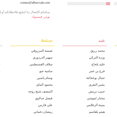
contact@albawsala.com.
يمكنكم الإتصال بنا لتبليغ ملاحظاتكم أو
تويتر
,
فيسبوك
.
ضد
محتفظ
غ
محمد زريڨ
نفيسة المرزوقي
ف
وردة التركي
سهير الدردوري
م
خليد بلحاج
سلاف القسنطيني
ه
فرج بن عمر
سامية عبو
ه
جمال بوعجاجة
وسام ياسين
ن
بشير النفزي
محمود الماي
ن
حبيب بريبش
المنصف شيخ روحه
ن
مختار لموشي
فيصل جدلاوي
م
يمينة الزغلامي
علي فارس
م
هيثم بلقاسم
رمضان دغماني
م