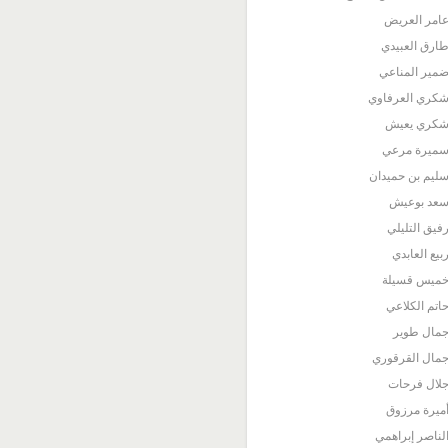
امر العريض
ارق العبيدي
مير المناعي
كري العرفاوي
كري يعيش
ميرة مرعي
ليم بن حميدان
عد بوعيش
فيق التليلي
بيع العابدي
ميس قسيلة
اتم الكلاعي
مال طوير
مال القرقوري
لال فرحات
ميرة مرزوق
لناصر إبراهمي