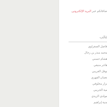
 إضافاتكم عبر
البريد الإلكتروني
,
ائب
اضل الصغراوي
حمد منذر بن رحال
شام حسني
اجر منيفي
وفل الغريبي
عمان الفهري
زار مخلوفي
ية الجريبي
ولدي الزيدي
نية إبراهيم