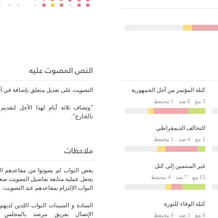
النص المصوت عليه
كتلة المؤتمر من أجل الجمهورية
التصويت على تعديل متعلق بإضافة في آخر الفصل 
3 مع
6 ضد
1 محتفظ
"وتضاف ثلاثة أيام لهذا الأجل لتقديم
بالخارج".
التحالف الديمقراطي
1 مع
4 ضد
1 محتفظ
ملاحظات
غير المنتمين إلى كتل
بعض النواب لم يصوتوا من مقاعدهم الر
15 مع
7 ضد
4 محتفظ
يجعل عملية متابعة تفاصيل التصويت صعبة
النواب الإلتزام بمقاعدهم عند التصويت.
كتلة الوفاء للثورة
السادة و السيدات النواب اللذين لديهم 
الإتصال بفريق مرصد بالمجلس أو
0 مع
1 ضد
0 محتفظ