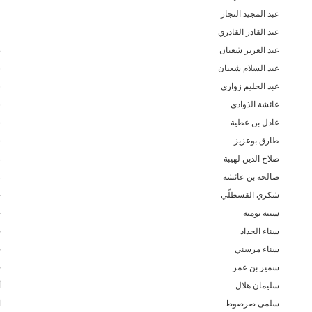
عبد المجيد النجار
ع
عبد القادر القادري
ط
عبد العزيز شعبان
ض
عبد السلام شعبان
ش
عبد الحليم زواري
ش
عائشة الذوادي
س
عادل بن عطية
س
طارق بوعزيز
س
صلاح الدين لهيبة
ر
صالحة بن عائشة
ر
شكري القسطلّي
خ
سنية تومية
ح
سناء الحداد
ج
سناء مرسني
ج
سمير بن عمر
ج
سليمان هلال
أ
سلمى صرصوط
ا