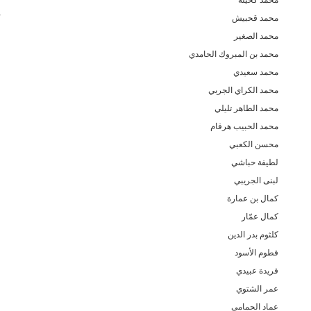
محمد كحيلة
ك
محمد قحبيش
ك
محمد الصغير
ق
محمد بن المبروك الحامدي
ف
محمد سعيدي
ف
محمد الكراي الجربي
ف
محمد الطاهر تليلي
ف
محمد الحبيب هرقام
ف
محسن الكعبي
ع
لطيفة حباشي
ع
لبنى الجريبي
ع
كمال بن عمارة
ع
كمال عمّار
ع
كلثوم بدر الدين
ع
فطوم الأسود
ع
فريدة عبيدي
ع
عمر الشتوي
ع
عماد الحمامي
ع