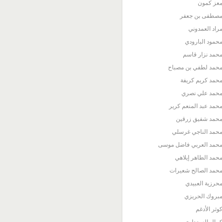
عز كمون
صطفى بن جعفر
راد العمدوني
حمود البارودي
حمد نزار قاسم
حمد لطفي بن مصباح
حمد كريم كريفة
حمد علي نصري
حمد عبد المنعم كرير
حمد شفيق زرقين
حمد الناجي غرسلي
حمد العربي فاضل موسى
حمد الطاهر إيلاهي
حمد الصالح شعيرات
حرزية العبيدي
بروك الحريزي
وثر الأدغم