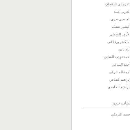
لفرجاني الدغمان
لعربي عبيد
لحسني بدري
لبشير شمام
لأزهر الشملي
سكندر بوعلاقي
زاد بادي
حمد نجيب الشابي
حمد السافي
حمد المشرقي
براهيم قصاص
براهيم الحامدي
ياب مبرر
بيبة التريكي