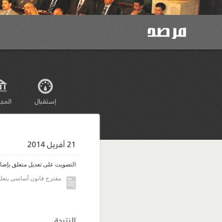
إستقبال
المج
21 أفريل 2014
التصويت على تعديل متعلق بإضافة
مقترح قانون أساسي يتعلق 
النتيجة