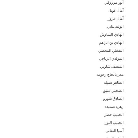
أنور مرزوقي
آمال غويل
آمال عزوز
الوليد بناني
الهادي الشاوش
الهادي بن ابراهم
النفطي المحظي
المولدي الرياحي
المنصف شارني
معز بالحاج رحومة
الطاهر هميلة
الصحبي عتيق
الصادق شورو
زهرة صميدة
الحبيب خضر
الحبيب اللوز
آسيا النفاتي