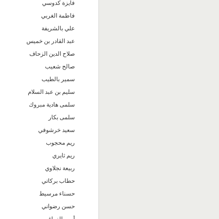
فايزة كدوسي
فاطمة الغربي
علي بالشريفة
عبد القادر بن خميس
صلاح الدين الزحاف
صالح شعيب
سمير بالطيب
سليم بن عبد السلام
سلمى هادية مبروك
سلمى بكار
سعيد خرشوفي
ريم محجوب
ريم ثايري
ربيعة نجلاوي
حطاب بركاتي
حسناء مرسيط
حسن رضواني