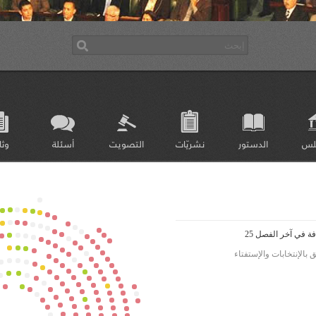
لس
الدستور
نشريّات
التصويت
أسئلة
وثا
 في آخر الفصل 25
بالإنتخابات والإستفتاء