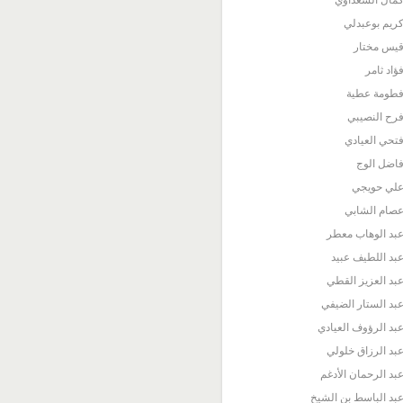
مال السعداوي
ريم بوعبدلي
يس مختار
ؤاد ثامر
طومة عطية
رح النصيبي
تحي العيادي
اضل الوج
لي حويجي
صام الشابي
بد الوهاب معطر
بد اللطيف عبيد
بد العزيز القطي
بد الستار الضيفي
بد الرؤوف العيادي
بد الرزاق خلولي
بد الرحمان الأدغم
بد الباسط بن الشيخ