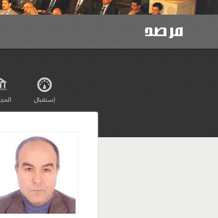
إستقبال
المج