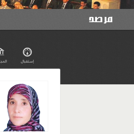
إستقبال
المج