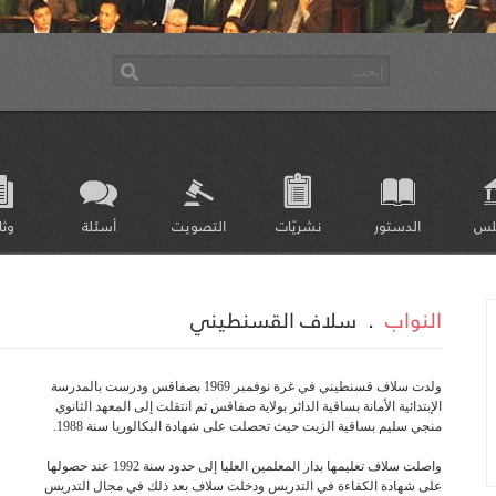
لس
الدستور
نشريّات
التصويت
أسئلة
وثا
النواب
.
سلاف القسنطيني
ولدت سلاف قسنطيني في غرة نوفمبر 1969 بصفاقس ودرست بالمدرسة
الإبتدائية الأمانة بساقية الدائر بولاية صفاقس ثم انتقلت إلى المعهد الثانوي
منجي سليم بساقية الزيت حيث تحصلت على شهادة البكالوريا سنة 1988.
واصلت سلاف تعليمها بدار المعلمين العليا إلى حدود سنة 1992 عند حصولها
على شهادة الكفاءة في التدريس ودخلت سلاف بعد ذلك في مجال التدريس