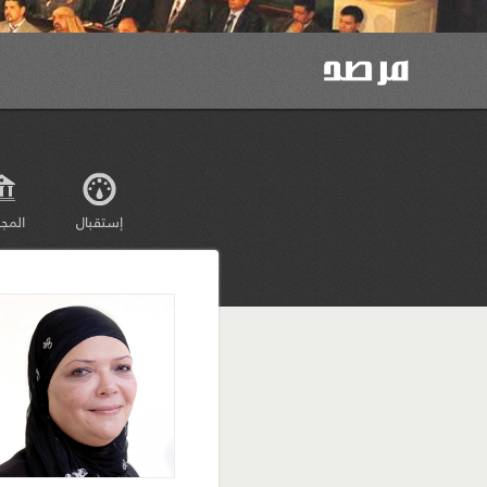
إستقبال
المج