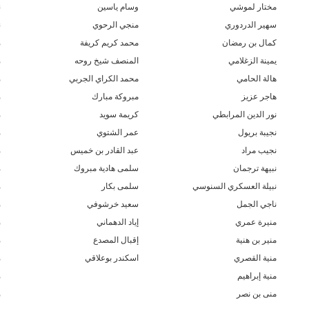
مختار لموشي
وسام ياسين
ن
سهير الدردوري
منجي الرحوي
ن
كمال بن رمضان
محمد كريم كريفة
م
يمينة الزغلامي
المنصف شيخ روحه
م
هالة الحامي
محمد الكراي الجربي
م
هاجر عزيز
مبروكة مبارك
م
نور الدين المرابطي
كريمة سويد
م
نجيبة بريول
عمر الشتوي
م
نجيب مراد
عبد القادر بن خميس
م
نبيهة ترجمان
سلمى هادية مبروك
م
نبيلة العسكري السنوسي
سلمى بكار
م
ناجي الجمل
سعيد خرشوفي
م
منيرة عمري
إياد الدهماني
م
منير بن هنية
إقبال المصدع
م
منية القصري
اسكندر بوعلاقي
م
منية إبراهيم
م
منى بن نصر
م