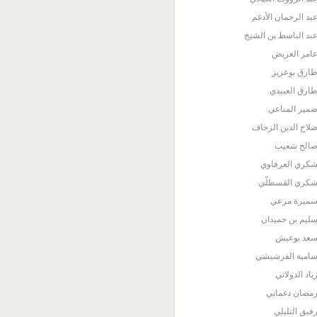
بد الرحمان الأدغم
بد الباسط بن الشيخ
امر العريض
ارق بوعزيز
ارق العبيدي
مير المناعي
لاح الدين الزحاف
الح شعيب
كري العرفاوي
كري القسطلّي
ميرة مرعي
ليم بن حميدان
عد بوعيش
امية الفرشيشي
ياد الدولاتي
مضان دغماني
فيق التليلي