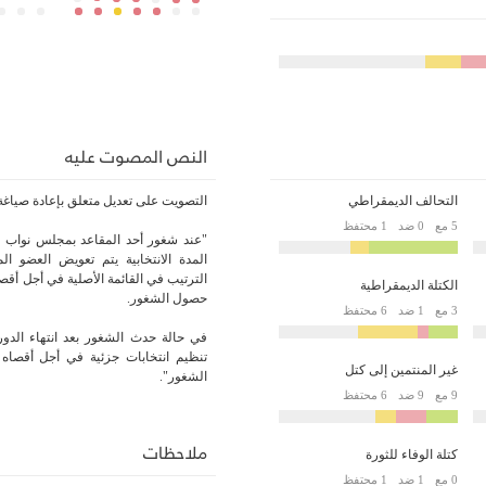
النص المصوت عليه
التحالف الديمقراطي
التصويت على تعديل متعلق بإعادة صياغة الفصل 32
5 مع
0 ضد
1 محتفظ
"عند شغور أحد المقاعد بمجلس نواب ا
المدة الانتخابية يتم تعويض العضو ا
الترتيب في القائمة الأصلية في أجل أقص
الكتلة الديمقراطية
حصول الشغور.
3 مع
1 ضد
6 محتفظ
في حالة حدث الشغور بعد انتهاء الدورة 
تنظيم انتخابات جزئية في أجل أقصاه
غير المنتمين إلى كتل
الشغور".
9 مع
9 ضد
6 محتفظ
ملاحظات
كتلة الوفاء للثورة
0 مع
1 ضد
1 محتفظ