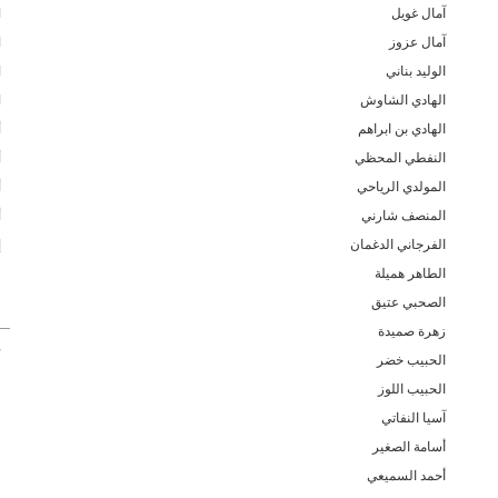
آمال غويل
ا
آمال عزوز
ا
الوليد بناني
ا
الهادي الشاوش
ا
الهادي بن ابراهم
أ
النفطي المحظي
أ
المولدي الرياحي
أ
المنصف شارني
أ
الفرجاني الدغمان
إ
الطاهر هميلة
غ
الصحبي عتيق
زهرة صميدة
ح
الحبيب خضر
الحبيب اللوز
آسيا النفاتي
أسامة الصغير
أحمد السميعي