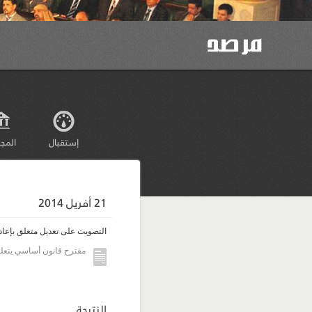
إستقبال
المج
21 أفريل 2014
التصويت على تعديل متعلق بإعادة
مقترح قانون أساسي يتعلق 
النتيجة