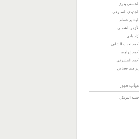
لحسني بدري
لجديدي السبوعي
لبشير شمام
لأزهر الشملي
زاد بادي
حمد نجيب الشابي
حمد إبراهيم
حمد المشرقي
براهيم قصاص
ياب مبرر
بيبة التريكي