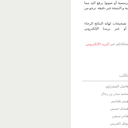
سمية أو صوتوا برفع اليد مما
 و النتيجة غير دقيقة. نرجو من
تصحيحات لهاته النتائج الرجاء
 عبر بريدنا الإلكتروني
 إضافاتكم عبر
البريد الإلكتروني
,
ائب
اضل الصغراوي
حمد منذر بن رحال
يثم بلقاسم
شام حسني
اجر منيفي
وفل الغريبي