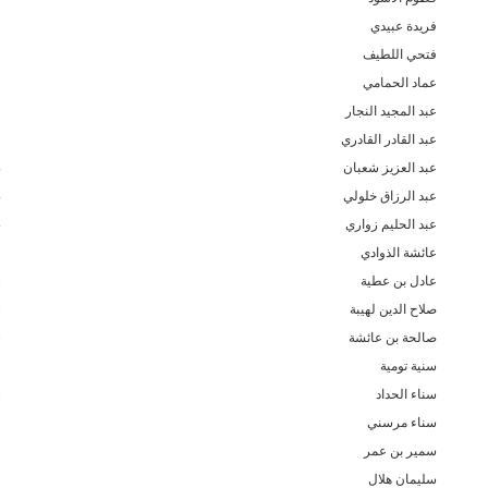
فريدة عبيدي
ع
فتحي اللطيف
ع
عماد الحمامي
ع
عبد المجيد النجار
ط
عبد القادر القادري
ط
عبد العزيز شعبان
ض
عبد الرزاق خلولي
ص
عبد الحليم زواري
ص
عائشة الذوادي
ش
عادل بن عطية
ش
صلاح الدين لهيبة
س
صالحة بن عائشة
س
سنية تومية
س
سناء الحداد
س
سناء مرسني
ز
سمير بن عمر
ر
سليمان هلال
ر