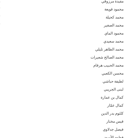
مفيدة مرزوقي
م
محمود قويعة
ك
محمد كحيلة
ك
محمد الصغير
ك
محمود الماي
ف
محمد سعيدي
ف
محمد الطاهر تليلي
ف
محمد الصالح شعيرات
ف
محمد الحبيب هرقام
ف
محسن الكعبي
ع
لطيفة حباشي
ع
لبنى الجريبي
ع
كمال بن عمارة
ع
كمال عمّار
ع
كلثوم بدر الدين
ع
قيس مختار
ع
فيصل جدلاوي
ع
فطوم الأسود
ع