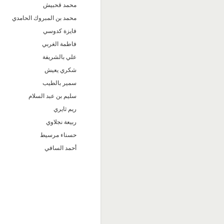
محمد قحبيش
محمد بن المبروك الحامدي
فايزة كدوسي
فاطمة الغربي
علي بالشريفة
شكري يعيش
سمير بالطيب
سليم بن عبد السلام
ريم ثايري
ربيعة نجلاوي
حسناء مرسيط
أحمد السافي