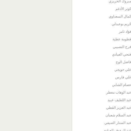
بروك الحريزي
وثر الأدغم
مال السعداوي
ريم بوعبدلي
ؤاد ثامر
طومة عطية
رح النصيبي
تحي العيادي
اضل الوج
لي حويجي
لي فارس
صام الشابي
بد الوهاب معطر
بد اللطيف عبيد
بد العزيز القطي
بد السلام شعبان
بد الستار الضيفي
بد الرؤوف العيادي