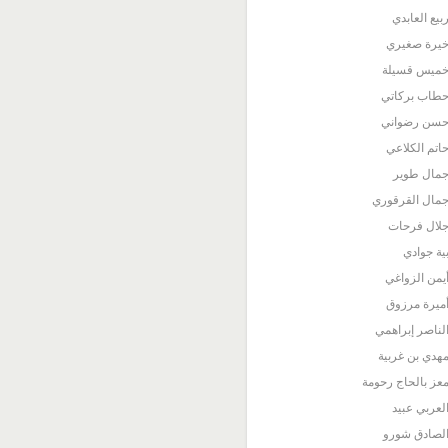
بيع العابدي
يرة صغيري
ميس قسيلة
طاب بركاتي
سن رضواني
اتم الكلاعي
مال طوير
مال القرقوري
لال فرحات
ية جوادي
يمن الزواغي
ميرة مرزوق
لناصر إبراهمي
هدي بن غربية
عز بالحاج رحومة
لعربي عبيد
لصادق شورو