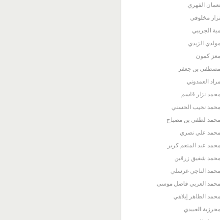
عمان الفهري
زار مخلوفي
ية الجريبي
ولدي الزيدي
عز كمون
صطفى بن جعفر
راد العمدوني
حمد نزار قاسم
حمد نجيب الحسني
حمد لطفي بن مصباح
حمد علي نصري
حمد عبد المنعم كرير
حمد شفيق زرقين
حمد الناجي غرسلي
حمد العربي فاضل موسى
حمد الطاهر إيلاهي
حرزية العبيدي