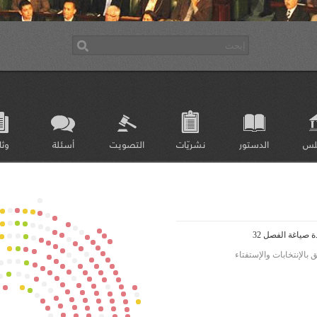
لس
الدستور
نشريّات
التصويت
أسئلة
وثا
 صياغة الفصل 32
بالإنتخابات والإستفتاء