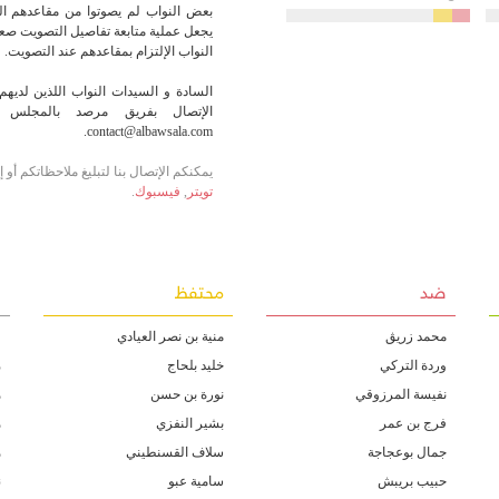
بعض النواب لم يصوتوا من مقاعدهم الر
يجعل عملية متابعة تفاصيل التصويت صعبة
النواب الإلتزام بمقاعدهم عند التصويت.
السادة و السيدات النواب اللذين لديهم 
الإتصال بفريق مرصد بالمجلس أو
contact@albawsala.com.
يمكنكم الإتصال بنا لتبليغ ملاحظاتكم أو
تويتر
,
فيسبوك
.
ضد
محتفظ
غ
محمد زريڨ
منية بن نصر العيادي
ف
وردة التركي
خليد بلحاج
م
نفيسة المرزوقي
نورة بن حسن
ه
فرج بن عمر
بشير النفزي
ه
جمال بوعجاجة
سلاف القسنطيني
ه
حبيب بريبش
سامية عبو
ن