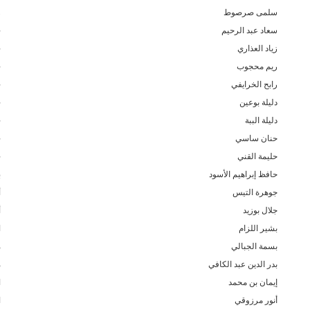
سلمى صرصوط
ر
سعاد عبد الرحيم
خ
زياد العذاري
خ
ريم محجوب
ح
رابح الخرايفي
ح
دليلة بوعين
ح
دليلة الببة
ج
حنان ساسي
ج
حليمة القني
ج
حافظ إبراهيم الأسود
ب
جوهرة التيس
أ
جلال بوزيد
أ
بشير اللزام
ا
بسمة الجبالي
م
بدر الدين عبد الكافي
م
إيمان بن محمد
ا
أنور مرزوقي
ا