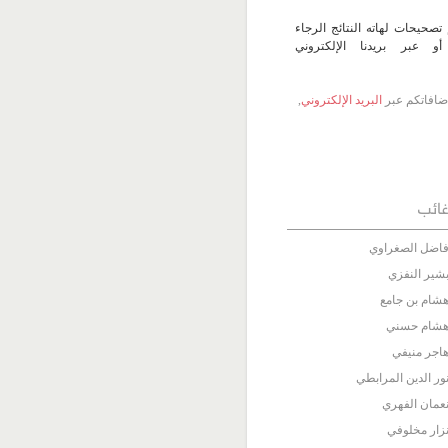
تصحيحات لهاته النتائج الرجاء
 عبر بريدنا الإلكتروني
 إضافاتكم عبر
البريد الإلكتروني
,
ائب
اضل الصغراوي
شير النفزي
شام بن جامع
شام حسني
اجر منيفي
ور الدين المرابطي
عمان الفهري
زار مخلوفي