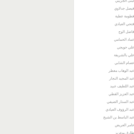
بنى الجريبي
يصل جدلاوي
طومة عطية
تحي العيادي
اضل الوج
ماد الحمامي
لي حويجي
لي بالشريفة
صام الشابي
بد الوهاب معطر
بد المجيد النجار
بد اللطيف عبيد
بد العزيز القطي
بد الستار الضيفي
بد الرؤوف العيادي
بد الباسط بن الشيخ
امر العريض
ارق بوعزيز