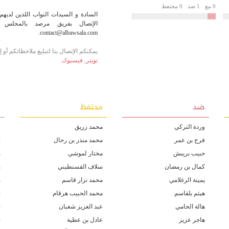
0 مع
1 ضد
0 محتفظ
السادة و السيدات النواب اللذين لديهم 
الإتصال بفريق مرصد بالمجلس أو
contact@albawsala.com.
يمكنكم الإتصال بنا لتبليغ ملاحظاتكم أو
تويتر
,
فيسبوك
.
ضد
محتفظ
غ
وردة التركي
محمد زريڨ
ف
فرج بن عمر
محمد منذر بن رحال
ب
حبيب بريبش
مختار لموشي
ه
كمال بن رمضان
سلاف القسنطيني
ه
يمينة الزغلامي
محمد نزار قاسم
ه
هيثم بلقاسم
محمد الحبيب هرقام
ن
هالة الحامي
عبد العزيز شعبان
ن
هاجر عزيز
عادل بن عطية
ن