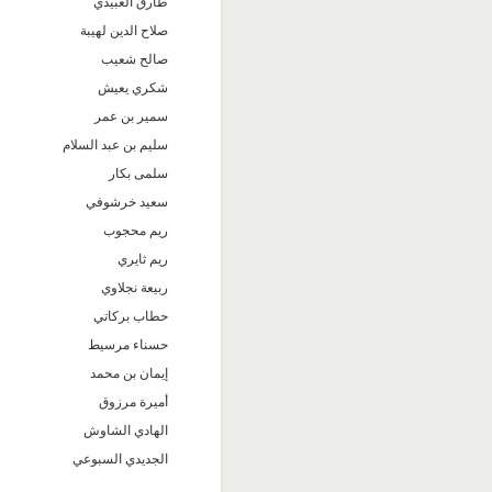
طارق العبيدي
صلاح الدين لهيبة
صالح شعيب
شكري يعيش
سمير بن عمر
سليم بن عبد السلام
سلمى بكار
سعيد خرشوفي
ريم محجوب
ريم ثايري
ربيعة نجلاوي
حطاب بركاتي
حسناء مرسيط
إيمان بن محمد
أميرة مرزوق
الهادي الشاوش
الجديدي السبوعي