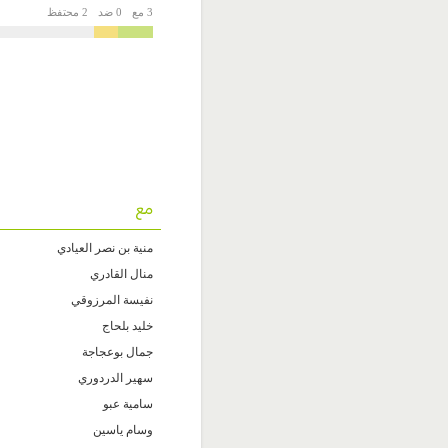
3 مع
0 ضد
2 محتفظ
مع
منية بن نصر العيادي
منال القادري
نفيسة المرزوقي
خليد بلحاج
جمال بوعجاجة
سهير الدردوري
سامية عبو
وسام ياسين