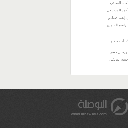
حمد السافي
حمد المشرقي
براهيم قصاص
براهيم الحامدي
ياب مبرر
ورة بن حسن
بيبة التريكي