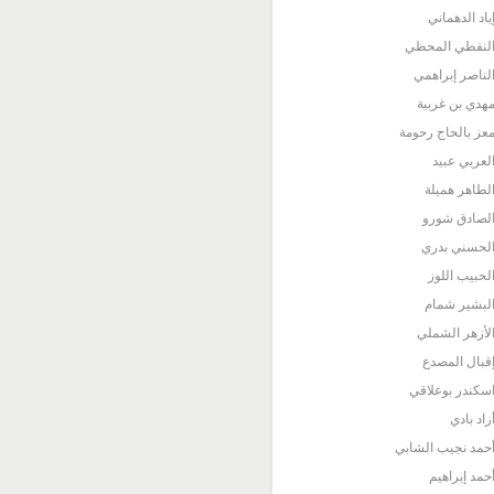
ياد الدهماني
لنفطي المحظي
لناصر إبراهمي
هدي بن غربية
عز بالحاج رحومة
لعربي عبيد
لطاهر هميلة
لصادق شورو
لحسني بدري
لحبيب اللوز
لبشير شمام
لأزهر الشملي
قبال المصدع
سكندر بوعلاقي
زاد بادي
حمد نجيب الشابي
حمد إبراهيم