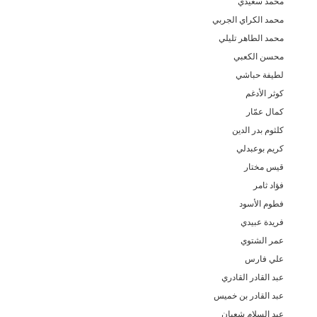
محمد سعيدي
ل
محمد الكراي الجربي
ف
محمد الطاهر تليلي
ف
محسن الكعبي
ف
لطيفة حباشي
ف
كوثر الأدغم
ع
كمال عمّار
ع
كلثوم بدر الدين
ع
كريم بوعبدلي
ع
قيس مختار
ع
فؤاد ثامر
ع
فطوم الأسود
ع
فريدة عبيدي
ع
عمر الشتوي
ع
علي فارس
ع
عبد القادر القادري
ع
عبد القادر بن خميس
ع
عبد السلام شعبان
ط