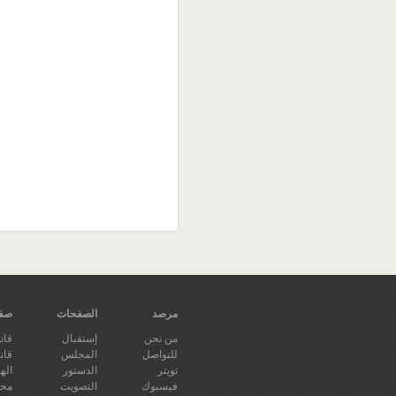
مرصد
الصفحات
صفح
من نحن
إستقبال
قان
للتواصل
المجلس
قانو
تويتر
الدستور
اله
فيسبوك
التصويت
محا