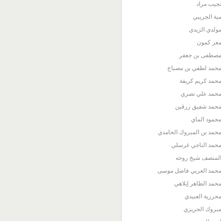
جيب مراد
ية الجريبي
ولدي الزيدي
عز كمون
صطفى بن جعفر
حمد لطفي بن مصباح
حمد كريم كريفة
حمد علي نصري
حمد شفيق زرقين
حمود الماي
حمد بن المبروك الحامدي
حمد الناجي غرسلي
لمنصف شيخ روحه
حمد العربي فاضل موسى
حمد الطاهر إيلاهي
حرزية العبيدي
بروك الحريزي