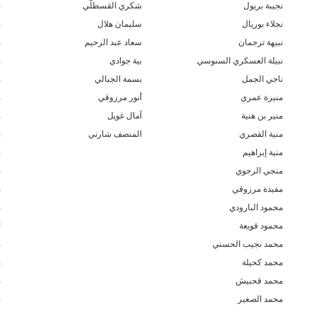
نجيبة بريول
شكري القسطلّي
ن
نجلاء بوريال
سليمان هلال
م
نبيهة ترجمان
سعاد عبد الرحيم
م
نبيلة العسكري السنوسي
بية جوادي
م
ناجي الجمل
بسمة الجبالي
م
منيرة عمري
أنور مرزوقي
م
منير بن هنية
آمال غويل
م
منية القصري
المنصف شارني
م
منية إبراهيم
م
منجي الرحوي
م
مفيدة مرزوقي
م
محمود البارودي
م
محمود قويعة
ا
محمد نجيب الحسني
م
محمد كحيلة
م
محمد قحبيش
م
محمد الصغير
م