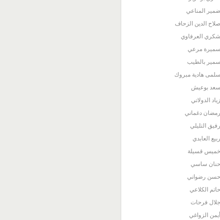
مير المناعي
لاح الدين الزحاف
كري العرفاوي
ميرة مرعي
مير بالطيب
لمى هادية مبروك
عد بوعيش
ياد الدولاتي
مضان دغماني
فيق التليلي
بيع العابدي
ميس قسيلة
نان ساسي
سن رضواني
اتم الكلاعي
لال فرحات
يمن الزواغي