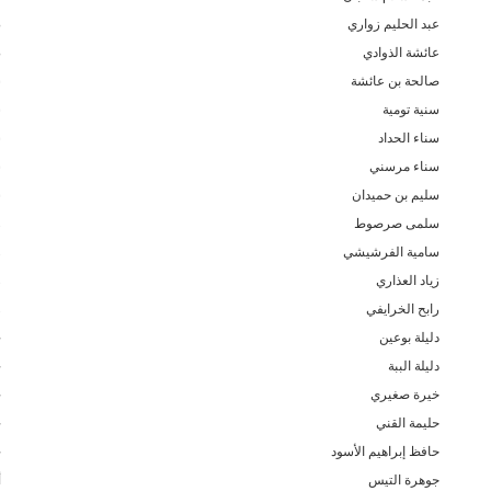
عبد الحليم زواري
ض
عائشة الذوادي
ص
صالحة بن عائشة
ش
سنية تومية
س
سناء الحداد
س
سناء مرسني
س
سليم بن حميدان
س
سلمى صرصوط
ز
سامية الفرشيشي
ر
زياد العذاري
ر
رابح الخرايفي
ر
دليلة بوعين
خ
دليلة الببة
ح
خيرة صغيري
ح
حليمة القني
ح
حافظ إبراهيم الأسود
ج
جوهرة التيس
أ