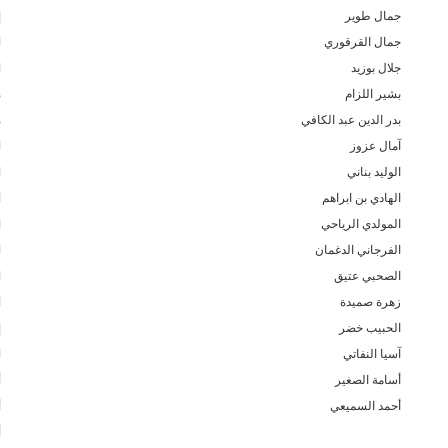
جمال طوير
إ
جمال القرقوري
ا
جلال بوزيد
ا
بشير اللزام
م
بدر الدين عبد الكافي
م
آمال عزوز
ا
الوليد بناني
ا
الهادي بن ابراهم
ا
المولدي الرياحي
ا
الفرجاني الدغمان
ا
الصحبي عتيق
ا
زهرة صميدة
ا
الحبيب خضر
إ
آسيا النفاتي
ا
أسامة الصغير
أ
أحمد السميعي
أ
أ