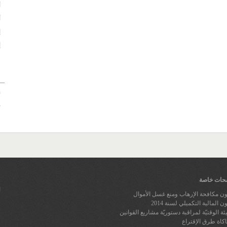
أ
أ
إ
إ
غ
ن
ح
ات خاصة
ون مكافحة الإرهاب ومنع غسل الأموال
ن المالية التكميلي لسنة 2014
يئة الوقتيّة لمراقبة دستوريّة مشاريع القوانين
كاة طرق الإقتراع