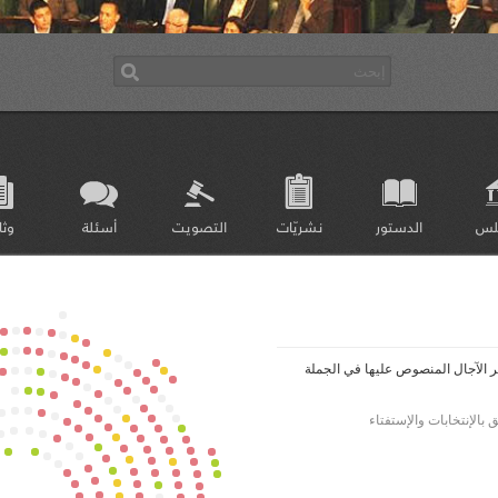
لس
الدستور
نشريّات
التصويت
أسئلة
وثا
ر الآجال المنصوص عليها في الجملة
بالإنتخابات والإستفتاء