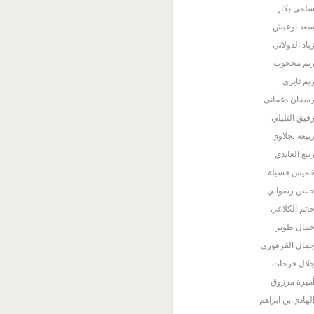
لمى بكار
عد بوعيش
ياد الدولاتي
يم محجوب
يم ثايري
مضان دغماني
فيق التليلي
بيعة نجلاوي
بيع العابدي
ميس قسيلة
سن رضواني
اتم الكلاعي
مال طوير
مال القرقوري
لال فرحات
ميرة مرزوق
لهادي بن ابراهم