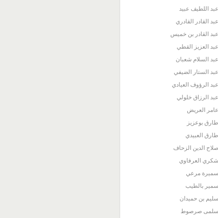
بد اللطيف عبيد
بد القادر القادري
بد القادر بن خميس
بد العزيز القطي
بد السلام شعبان
بد الستار الضيفي
بد الرؤوف العيادي
بد الرزاق خلولي
امر العريض
ارق بوعزيز
ارق العبيدي
لاح الدين الزحاف
كري العرفاوي
ميرة مرعي
مير بالطيب
ليم بن حميدان
لمى صرصوط