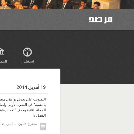
إستقبال
المج
19 أفريل 2014
التصويت على تعديل توافقي متعلق
بالنسبة" في الفقرة الأولى واضاف
الجملة الثانية وحذف "تحت رقابة 
الفصل 9
مقترح قانون أساسي يتعلق 