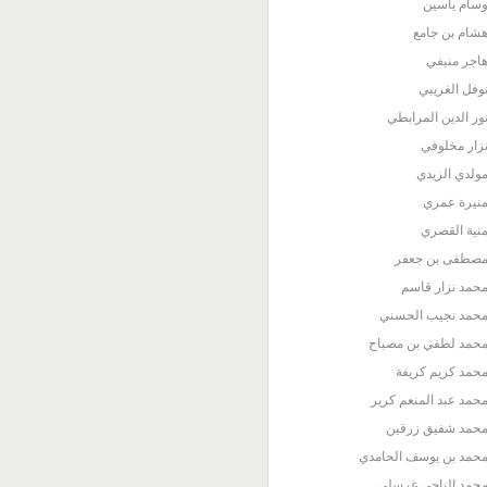
سام ياسين
شام بن جامع
اجر منيفي
وفل الغريبي
ور الدين المرابطي
زار مخلوفي
ولدي الزيدي
نيرة عمري
نية القصري
صطفى بن جعفر
حمد نزار قاسم
حمد نجيب الحسني
حمد لطفي بن مصباح
حمد كريم كريفة
حمد عبد المنعم كرير
حمد شفيق زرقين
حمد بن يوسف الحامدي
حمد الناجي غرسلي