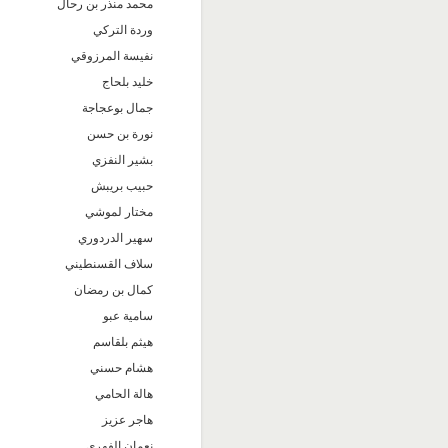
محمد منذر بن رحال
وردة التركي
نفيسة المرزوقي
خليد بلحاج
جمال بوعجاجة
نورة بن حسن
بشير النفزي
حبيب بريبش
مختار لموشي
سهير الدردوري
سلاف القسنطيني
كمال بن رمضان
سامية عبو
هيثم بلقاسم
هشام حسني
هالة الحامي
هاجر عزيز
نعمان الفهري