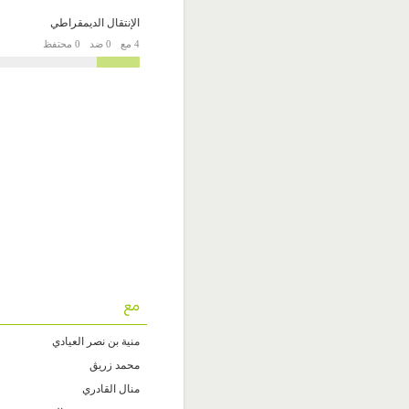
الإنتقال الديمقراطي
4 مع
0 ضد
0 محتفظ
مع
منية بن نصر العيادي
محمد زريڨ
منال القادري