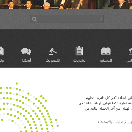
لس
الدستور
نشريّات
التصويت
أسئلة
وثا
 باضافة "في كل دائرة انتخابية
ة عبارة "كما تتولى الهيئة بإعانة" في
الهيئة" من آخر الجملة الثانية من
بالإنتخابات والإستفتاء