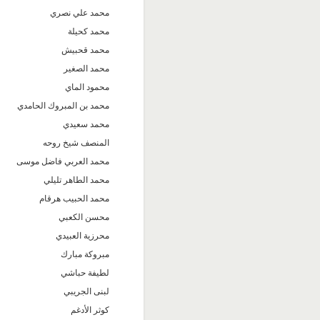
محمد علي نصري
محمد كحيلة
محمد قحبيش
محمد الصغير
محمود الماي
محمد بن المبروك الحامدي
محمد سعيدي
المنصف شيخ روحه
محمد العربي فاضل موسى
محمد الطاهر تليلي
محمد الحبيب هرقام
محسن الكعبي
محرزية العبيدي
مبروكة مبارك
لطيفة حباشي
لبنى الجريبي
كوثر الأدغم