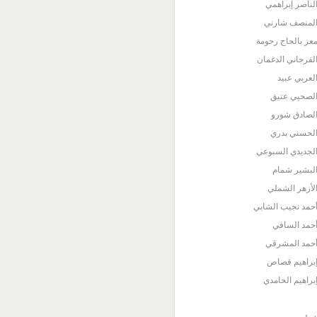
لناصر إبراهمي
لمنصف شارني
عز بالحاج رحومة
لفرجاني الدغمان
لعربي عبيد
لصحبي عتيق
لصادق شورو
لحسني بدري
لجديدي السبوعي
لبشير شمام
لأزهر الشملي
حمد نجيب الشابي
حمد السافي
حمد المشرقي
براهيم قصاص
براهيم الحامدي