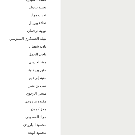
نجيبة بريول
نجيب مراد
نجلاء بوريال
نبيهة ترجمان
نبيلة العسكري السنوسي
نادية شعبان
ناجي الجمل
مية الجريبي
منير بن هنية
منية إبراهيم
منى بن نصر
منجي الرحوي
مفيدة مرزوقي
معز كمون
مراد العمدوني
محمود البارودي
محمود قويعة