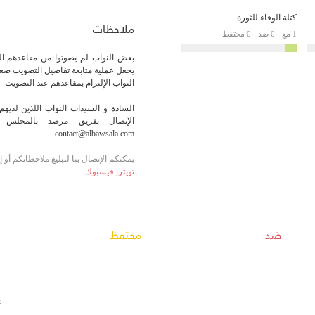
كتلة الوفاء للثورة
ملاحظات
1 مع
0 ضد
0 محتفظ
بعض النواب لم يصوتوا من مقاعدهم الر
يجعل عملية متابعة تفاصيل التصويت صعبة
النواب الإلتزام بمقاعدهم عند التصويت.
السادة و السيدات النواب اللذين لديهم 
الإتصال بفريق مرصد بالمجلس أو
contact@albawsala.com.
يمكنكم الإتصال بنا لتبليغ ملاحظاتكم أو
تويتر
,
فيسبوك
.
ضد
محتفظ
غ
ف
ف
ي