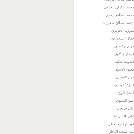
حمد الكراي الجربي
حمد الطاهر إيلاهي
حمد الصالح شعيرات
بروك الحريزي
مال السعداوي
ريم بوعبدلي
يصل جدلاوي
طومة عطية
طوم الأسود
رح النصيبي
ايزة كدوسي
اضل الوج
مر الشتوي
لي حويجي
لي بالشريفة
بد الوهاب معطر
بد المجيد النجار