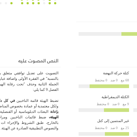
النص المصوت عليه
كتلة حركة النهضة
التصويت على تعديل توافقي متعلق با
بالنسبة" في الفقرة الأولى واضافة عبارة
68 مع
0 ضد
0 محتفظ
الجملة الثانية وحذف "تحت رقابة الهي
الفصل 9 كما يلي:
الكتلة الديمقراطية
تضبط الهيئة قائمة الناخبين
في كل دائر
9 مع
0 ضد
0 محتفظ
ولكل معتمدية أو عمادة بخصوص المناطق
بإعانة
البعثات الدبلوماسية أو القنصلية
الهيئة،
ضبط قائمات الناخبين ومراجعت
غير المنتمين إلى كتل
بالخارج، طبق الشروط والإجراء ات ا
25 مع
0 ضد
0 محتفظ
والنصوص التطبيقية الصادرة عن الهيئة.