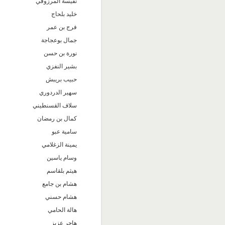
نفيسة المرزوقي
خليد بلحاج
فرج بن عمر
جمال بوعجاجة
نورة بن حسن
بشير النفزي
حبيب بريبش
سهير الدردوري
سلاف القسنطيني
كمال بن رمضان
سامية عبو
يمينة الزغلامي
وسام ياسين
هيثم بلقاسم
هشام بن جامع
هشام حسني
هالة الحامي
هاجر عزيز