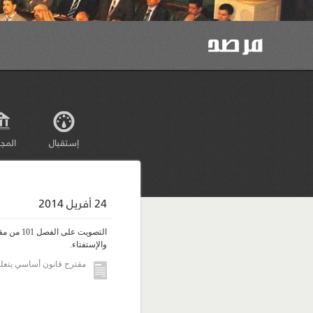
إستقبال
المج
24 أفريل 2014
التصويت ع
والإستفتاء.
مقترح قانون أساسي يتعلق 