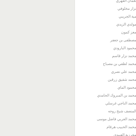
عمان الفهري
زار مخلوفي
ية الجريبي
ولدي الزيدي
عز كمون
صطفى بن جعفر
حمود البارودي
حمد نزار قاسم
حمد لطفي بن مصباح
حمد علي نصري
حمد شفيق زرقين
حمود الماي
حمد بن المبروك الحامدي
حمد الناجي غرسلي
لمنصف شيخ روحه
حمد العربي فاضل موسى
حمد الحبيب هرقام
حرزية العبيدي