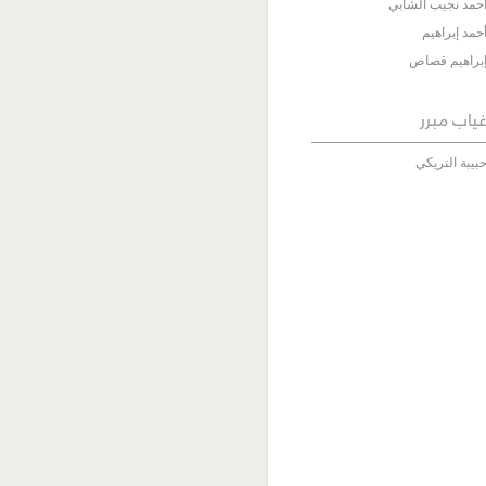
حمد نجيب الشابي
حمد إبراهيم
براهيم قصاص
ياب مبرر
بيبة التريكي