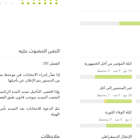
النص المصوت عليه
كتلة المؤتمر من أجل الجمهورية
الفصل 101:
10 مع
0 ضد
0 محتفظ
من الدستور يتم الإعلان عن تأجيلها.
غير المنتمين إلى كتل
وإذا اقتضى التأجيل تمديد المدة الرئاسي
26 مع
0 ضد
2 محتفظ
الشعب التمديد بموجب قانون طبق الفصليْن 56 و75 من ال
تتمّ الدعوة للانتخابات بعد التمديد بأ
كتلة الوفاء للثورة
للهيئة.
5 مع
0 ضد
0 محتفظ
ملاحظات
الإنتقال الديمقراطي