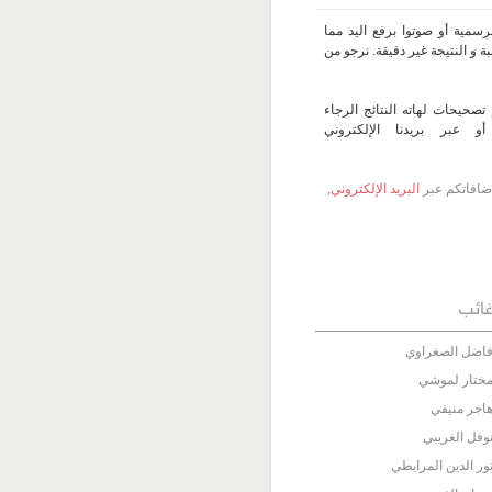
سمية أو صوتوا برفع اليد مما
 و النتيجة غير دقيقة. نرجو من
تصحيحات لهاته النتائج الرجاء
 عبر بريدنا الإلكتروني
 إضافاتكم عبر
البريد الإلكتروني
,
ائب
اضل الصغراوي
ختار لموشي
اجر منيفي
وفل الغريبي
ور الدين المرابطي