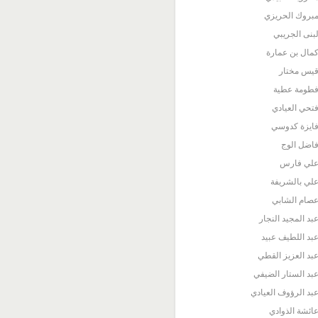
بروك الحريزي
بنى الجريبي
مال بن عمارة
يس مختار
طومة عطية
تحي العيادي
ايزة كدوسي
اضل الوج
لي فارس
لي بالشريفة
صام الشابي
بد المجيد النجار
بد اللطيف عبيد
بد العزيز القطي
بد الستار الضيفي
بد الرؤوف العيادي
ائشة الذوادي