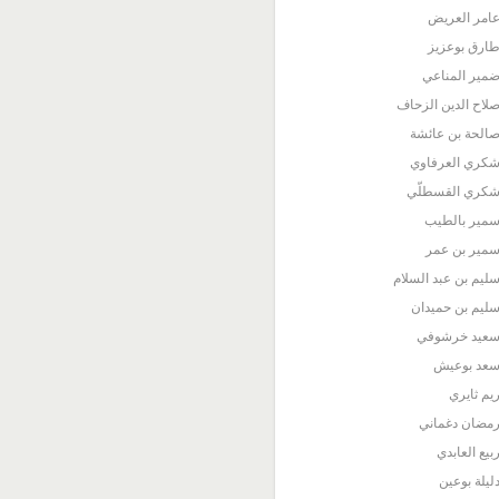
امر العريض
ارق بوعزيز
مير المناعي
لاح الدين الزحاف
الحة بن عائشة
كري العرفاوي
كري القسطلّي
مير بالطيب
مير بن عمر
ليم بن عبد السلام
ليم بن حميدان
عيد خرشوفي
عد بوعيش
يم ثايري
مضان دغماني
بيع العابدي
ليلة بوعين