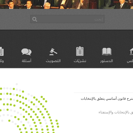
لس
الدستور
نشريّات
التصويت
أسئلة
وثا
لى الفصل 101 من مقترح قانون أساسي يتعلق بالإنتخابات
بالإنتخابات والإستفتاء