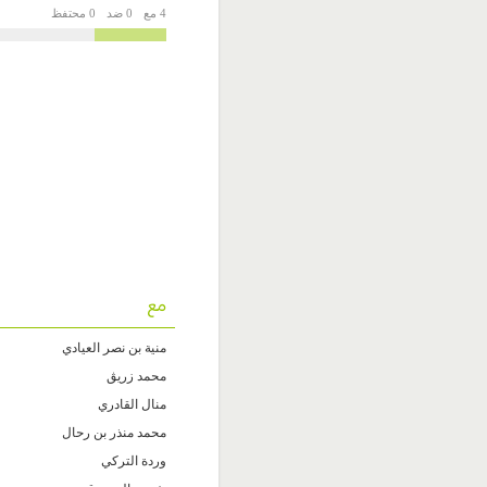
4 مع
0 ضد
0 محتفظ
مع
منية بن نصر العيادي
محمد زريڨ
منال القادري
محمد منذر بن رحال
وردة التركي