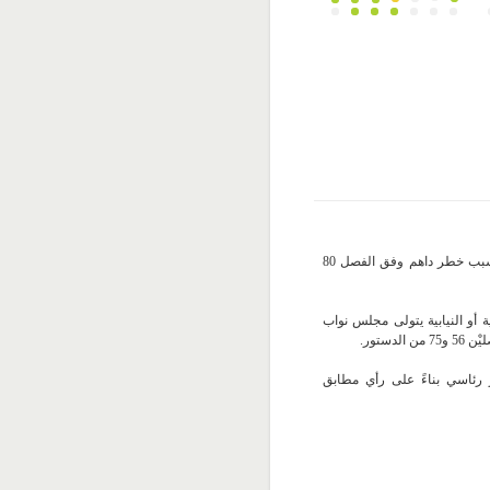
إذا تعذّر إجراء الانتخابات في موعدها بسبب خطر داهم وفق الفصل 80
ة أو النيابية يتولى مجلس نواب
دستور.
مر رئاسي بناءً على رأي مطابق