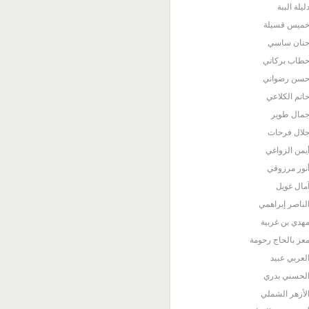
ليلة الببة
ميس قسيلة
نان ساسي
طاب بركاتي
سن رضواني
اتم الكلاعي
مال طوير
لال فرحات
يمن الزواغي
نور مرزوقي
مال غويل
لناصر إبراهمي
هدي بن غربية
عز بالحاج رحومة
لعربي عبيد
لحسني بدري
لأزهر الشملي