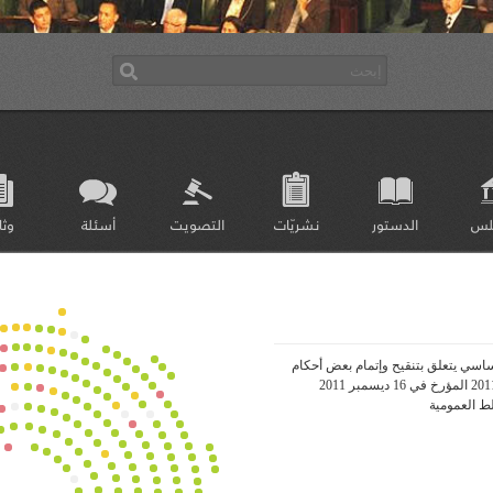
لس
الدستور
نشريّات
التصويت
أسئلة
وثا
اسي يتعلق بتنقيح وإتمام بعض أحكام
القانون التأسيسي عدد 6 لسنة 2011 المؤرخ في 16 ديسمبر 2011
ط العمومية