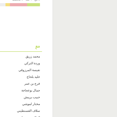
مع
محمد زريڨ
وردة التركي
نفيسة المرزوقي
خليد بلحاج
فرج بن عمر
جمال بوعجاجة
حبيب بريبش
مختار لموشي
سلاف القسنطيني