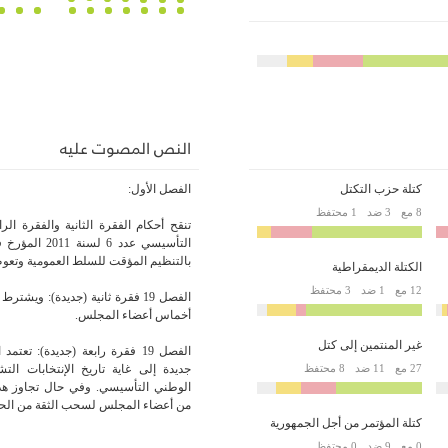
النص المصوت عليه
كتلة حزب التكتل
الفصل الأول:
8 مع
3 ضد
1 محتفظ
بالتنظيم المؤقت للسلط العمومية وتعوض
الكتلة الديمقراطية
12 مع
1 ضد
3 محتفظ
الفصل 19 فقرة ثانية (جديدة): ويش
أخماس أعضاء المجلس.
غير المنتمين إلى كتل
27 مع
11 ضد
8 محتفظ
جديدة إلى غاية تاريخ الإنتخابات ا
الوطني التأسيسي. وفي حال تجاوز هذا 
من أعضاء المجلس لسحب الثقة من الح
كتلة المؤتمر من أجل الجمهورية
0 مع
9 ضد
0 محتفظ