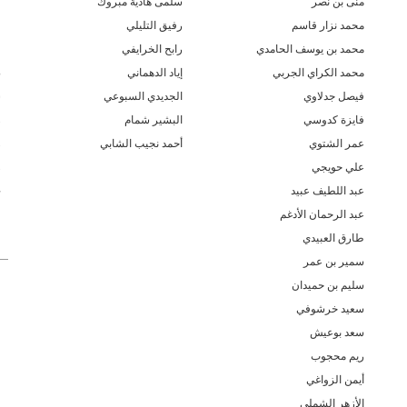
منى بن نصر
سلمى هادية مبروك
ع
محمد نزار قاسم
رفيق التليلي
ع
محمد بن يوسف الحامدي
رابح الخرايفي
ع
محمد الكراي الجربي
إياد الدهماني
ص
فيصل جدلاوي
الجديدي السبوعي
ش
فايزة كدوسي
البشير شمام
ر
عمر الشتوي
أحمد نجيب الشابي
ر
علي حويجي
ر
عبد اللطيف عبيد
ح
عبد الرحمان الأدغم
غ
طارق العبيدي
سمير بن عمر
سليم بن حميدان
سعيد خرشوفي
سعد بوعيش
ريم محجوب
أيمن الزواغي
الأزهر الشملي