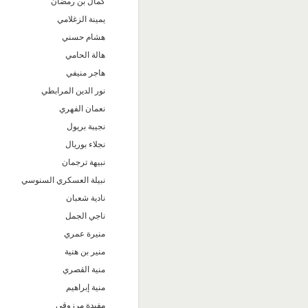
كمال بن رمضان
يمينة الزغلامي
هشام حسني
هالة الحامي
هاجر منيفي
نور الدين المرابطي
نعمان الفهري
نجيبة بريول
نجلاء بوريال
نبيهة ترجمان
نبيلة العسكري السنوسي
نادية شعبان
ناجي الجمل
منيرة عمري
منير بن هنية
منية القصري
منية إبراهيم
مفيدة مرزوقي