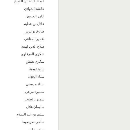
عبد الباسط بن الشيخ
عائشة الذوادي
عامر العريض
عادل بن عطية
طارق بوعزيز
ضمير المناعي
صلاح الدين لهيبة
شكري العرفاوي
شكري يعيش
سنية تومية
سناء الحداد
سناء مرسني
سميرة مرعي
سمير بالطيب
سليمان هلال
سليم بن عبد السلام
سلمى صرصوط
سلمى بكار