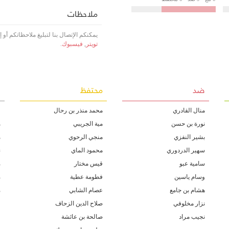
ملاحظات
يمكنكم الإتصال بنا لتبليغ ملاحظاتكم أو
تويتر
,
فيسبوك
.
ضد
محتفظ
غ
منال القادري
محمد منذر بن رحال
ف
نورة بن حسن
مية الجريبي
ه
بشير النفزي
منجي الرحوي
ه
سهير الدردوري
محمود الماي
ن
سامية عبو
قيس مختار
م
وسام ياسين
فطومة عطية
م
هشام بن جامع
عصام الشابي
م
نزار مخلوفي
صلاح الدين الزحاف
ف
نجيب مراد
صالحة بن عائشة
ع