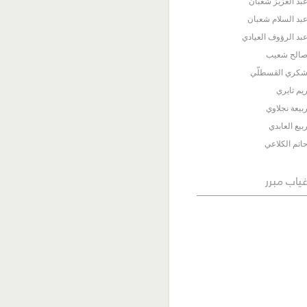
بد العزيز شعبان
بد السلام شعبان
بد الرؤوف العيادي
الح شعيب
كري القسطلّي
يم ثايري
بيعة نجلاوي
بيع العابدي
اتم الكلاعي
ياب مبرر