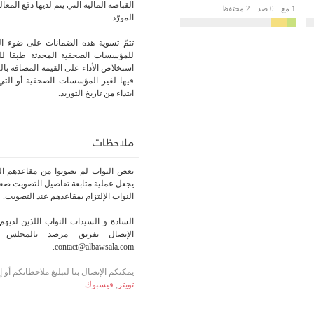
القباضة المالية التي يتم لديها دفع المعا
1 مع
0 ضد
2 محتفظ
المورّد.
تتمّ تسوية هذه الضمانات على ضوء ال
للمؤسسات الصحفية المحدثة طبقا للت
استخلاص الأداء على القيمة المضافة بال
فيها لغير المؤسسات الصحفية أو التي
ابتداء من تاريخ التوريد.
ملاحظات
بعض النواب لم يصوتوا من مقاعدهم الر
يجعل عملية متابعة تفاصيل التصويت صعبة
النواب الإلتزام بمقاعدهم عند التصويت.
السادة و السيدات النواب اللذين لديهم 
الإتصال بفريق مرصد بالمجلس أو
contact@albawsala.com.
يمكنكم الإتصال بنا لتبليغ ملاحظاتكم أو
تويتر
,
فيسبوك
.