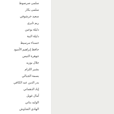
سلمى صرصوط
سلمى بكار
سعيد خرشوفي
ريم ثايري
دليلة بوعين
دليلة الببة
حسناء مرسيط
حافظ إبراهيم الأسود
جوهرة التيس
جلال بوزيد
بشير اللزام
بسمة الجبالي
بدر الدين عبد الكافي
إياد الدهماني
آمال غويل
الوليد بناني
الهادي الشاوش