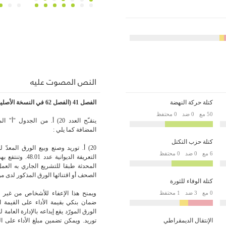
النص المصوت عليه
كتلة حركة النهضة
الفصل 41 (الفصل 62
في النسخة الأصلية
50 مع
0 ضد
0 محتفظ
ينقـّح العدد 20) أ. من الجدو
المضافة كما يلي :
كتلة حزب التكتل
20) أ. توريد وصنع وبيع الورق المعد
6 مع
0 ضد
0 محتفظ
التعريفة الديوانية
المحدثة طبقا للتشريع الجاري به العم
الصحف أو اقتنائها الورق المذكور لدى
كتلة الوفاء للثورة
0 مع
3 ضد
1 محتفظ
ويمنح هذا الإعفاء للأشخاص من غير 
ضمان بنكي بقيمة الأداء على القيمة
الورق المورّد يقع إيداعه بالإدارة العامة 
الإنتقال الديمقراطي
توريد. ويمكن تضمين مبلغ الأداء على 