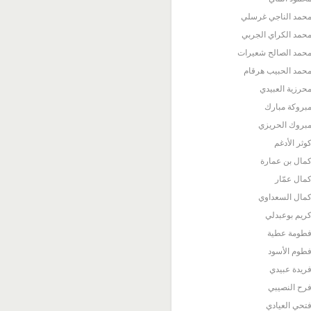
حمد الناجي غرسلي
حمد الكراي الجربي
حمد الصالح شعيرات
حمد الحبيب هرقام
حرزية العبيدي
بروكة مبارك
بروك الحريزي
وثر الأدغم
مال بن عمارة
مال عمّار
مال السعداوي
ريم بوعبدلي
طومة عطية
طوم الأسود
ريدة عبيدي
رح النصيبي
تحي العيادي