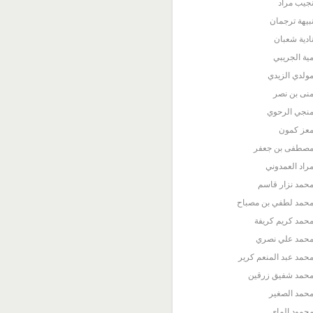
جيب مراد
بيهة ترجمان
ادية شعبان
ية الجريبي
ولدي الزيدي
نى بن نصر
نجي الرحوي
عز كمون
صطفى بن جعفر
راد العمدوني
حمد نزار قاسم
حمد لطفي بن مصباح
حمد كريم كريفة
حمد علي نصري
حمد عبد المنعم كرير
حمد شفيق زرقين
حمد الصغير
حمود الماي