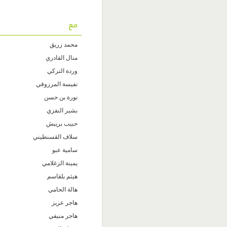
مع
محمد زريڨ
منال القادري
وردة التركي
نفيسة المرزوقي
نورة بن حسن
بشير النفزي
حبيب بريبش
سلاف القسنطيني
سامية عبو
يمينة الزغلامي
هيثم بلقاسم
هالة الحامي
هاجر عزيز
هاجر منيفي