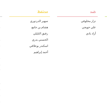
ضد
محتفظ
غ
نزار مخلوفي
سهير الدردوري
س
علي حويجي
هشام بن جامع
م
أزاد بادي
رفيق التليلي
ف
الحسني بدري
م
اسكندر بوعلاقي
خ
أحمد إبراهيم
ف
ج
م
ك
و
ه
ن
ن
ن