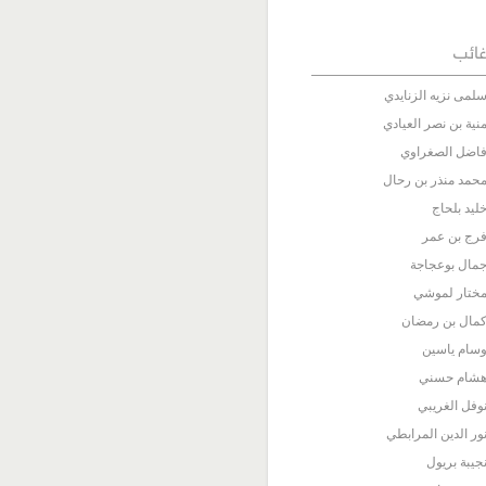
ائب
لمى نزيه الزنايدي
نية بن نصر العيادي
اضل الصغراوي
حمد منذر بن رحال
ليد بلحاج
رج بن عمر
مال بوعجاجة
ختار لموشي
مال بن رمضان
سام ياسين
شام حسني
وفل الغريبي
ور الدين المرابطي
جيبة بريول