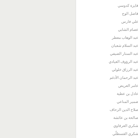
ايزة كدوسي
اضل الوج
لي فارس
صام الشابي
بد الوهاب معطر
بد السلام شعبان
بد الستار الضيفي
بد الرؤوف العيادي
بد الرزاق خلولي
بد الرحمان الأدغم
امر العريض
ادل بن عطية
مير المناعي
لاح الدين الزحاف
الحة بن عائشة
كري العرفاوي
كري القسطلّي