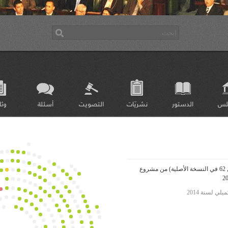
لس
الدستور
نشريّات
التصويت
أسئلة
وثا
التصويت على الفصل 41 (الفصل 62 في النسخة الأصلية) من مشروع
لي لسنة 2014