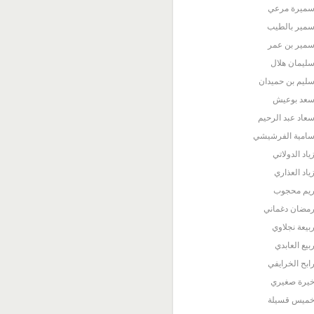
ميرة مرعي
مير بالطيب
مير بن عمر
ليمان هلال
ليم بن حميدان
عد بوعيش
عاد عبد الرحيم
امية الفرشيشي
ياد الدولاتي
ياد العذاري
يم محجوب
مضان دغماني
بيعة نجلاوي
بيع العابدي
ابح الخرايفي
يرة صغيري
ميس قسيلة