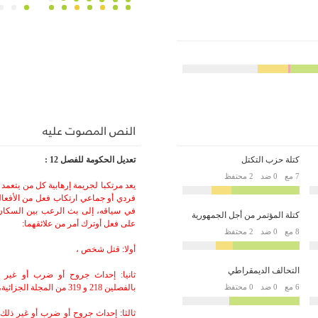
النص المصوت عليه
كتلة حزب التكتل
تعديل الحكومة للفصل 12 :
7 مع
0 ضد
2 محتفظ
يعد مرتكبا لجريمة إرهابية كل من يتعمد
فردي أو جماعي ارتكاب فعل من الأفعال 
في سياقه، إلى بث الرعب بين السكان 
كتلة المؤتمر من أجل الجمهورية
على فعل أوترك أمر من علائقهما:
8 مع
0 ضد
2 محتفظ
أولا: قتل شخص ،
التحالف الديمقراطي
ثانيا: إحداث جروح أو ضرب أو غير ذ
6 مع
0 ضد
0 محتفظ
بالفصلين 218 و 319 من المجلة الجزائية،
ثالثا: إحداث جروح أو ضرب أو غير ذلك 