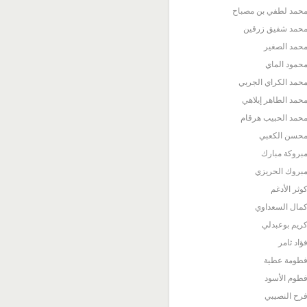
حمد لطفي بن مصباح
حمد شفيق زرقين
حمد الصغير
حمود الماي
حمد الكراي الجربي
حمد الطاهر إيلاهي
حمد الحبيب هرقام
حسن الكعبي
بروكة مبارك
بروك الحريزي
وثر الأدغم
مال السعداوي
ريم بوعبدلي
ؤاد ثامر
طومة عطية
طوم الأسود
رح النصيبي