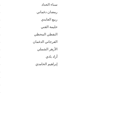
سناء الحداد
م
رمضان دغماني
م
ربيع العابدي
م
حليمة القني
م
النفطي المحظي
م
الفرجاني الدغمان
م
الأزهر الشملي
م
أزاد بادي
م
إبراهيم الحامدي
م
م
ك
ك
ك
ف
ف
ف
ف