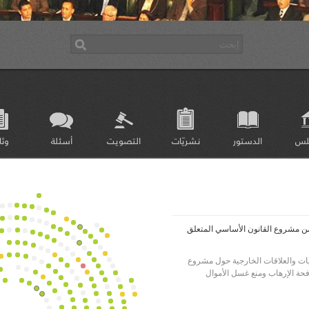
لس
الدستور
نشريّات
التصويت
أسئلة
وثا
صويت على تعديل الفصل 12 من مشروع القانون الأساسي المتعلق
يات والعلاقات الخارجية حول مشروع
حة الإرهاب ومنع غسل الأموال