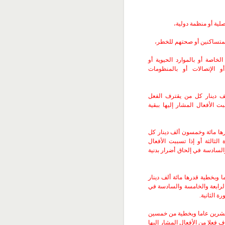
صلية أو منظمة دولية،
المتساكنين أو صحتهم للخطر،
لخاصة أو بالموارد الحيوية أو
أو الإتصالات أو بالمنظومات
ألف دينار كل من يقترف الفعل
بت الأفعال المشار إليها ببقية
ها مائة وخمسون ألف دينار كل
الثالثة أو إذا تسببت الأفعال
والسادسة في إلحاق أضرار بدنية
وبخطية قدرها مائة ألف دينار
 الرابعة والخامسة والسادسة في
ة الثانية.
شرين عاما وبخطية من خمسين
ف فعلا من الأفعال المشار إليها