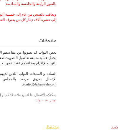
بالصور الرابعة والخامسة والسادسة.
ويعاقب بالسجن من عام إلى خمسة أعوا
إلى عشرة آلاف دينار كل من يقترف الفعل 
ملاحظات
بعض النواب لم يصوتوا من مقاعدهم الر
يجعل عملية متابعة تفاصيل التصويت صعبة
النواب الإلتزام بمقاعدهم عند التصويت.
السادة و السيدات النواب اللذين لديهم 
الإتصال بفريق مرصد بالمجلس أو
contact@albawsala.com.
يمكنكم الإتصال بنا لتبليغ ملاحظاتكم أو
تويتر
,
فيسبوك
.
ضد
محتفظ
غ