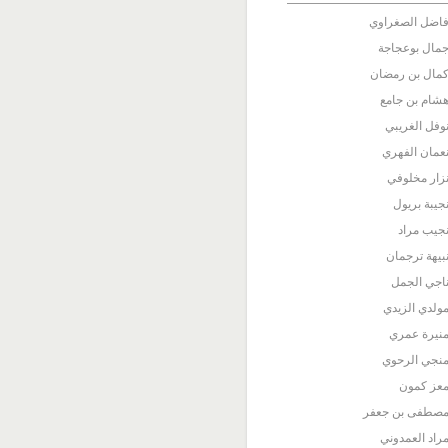
اضل الصغراوي
مال بوعجاجة
مال بن رمضان
شام بن جامع
وفل الغريبي
عمان الفهري
زار مخلوفي
جيبة بريول
جيب مراد
بيهة ترجمان
اجي الجمل
ولدي الزيدي
نيرة عمري
نجي الرحوي
عز كمون
صطفى بن جعفر
راد العمدوني