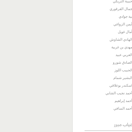
بيبة التريكي
مال القرقوري
ية جوادي
يمن الزواغي
مال غويل
لهادي الشاوش
هدي بن غربية
لعربي عبيد
لصادق شورو
لحبيب اللوز
لبشير شمام
سكندر بوعلاقي
حمد نجيب الشابي
حمد إبراهيم
حمد السافي
ياب مبرر