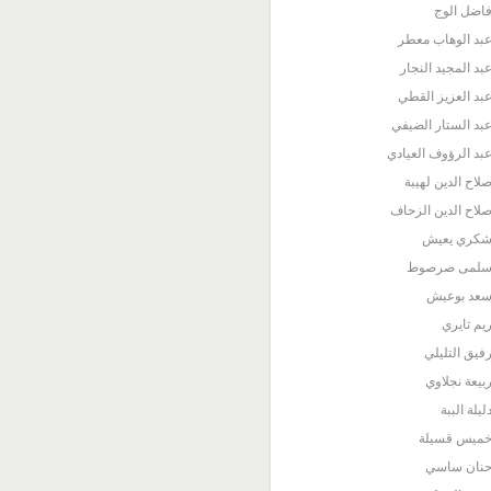
اضل الوج
بد الوهاب معطر
بد المجيد النجار
بد العزيز القطي
بد الستار الضيفي
بد الرؤوف العيادي
لاح الدين لهيبة
لاح الدين الزحاف
كري يعيش
لمى صرصوط
عد بوعيش
يم ثايري
فيق التليلي
بيعة نجلاوي
ليلة الببة
ميس قسيلة
نان ساسي