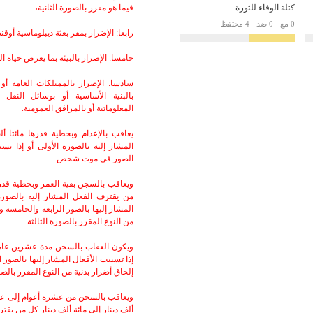
كتلة الوفاء للثورة
فيما هو مقرر بالصورة الثانية،
0 مع
0 ضد
4 محتفظ
رابعا: الإضرار بمقر بعثة ديبلوماسية أوقن
خامسا: الإضرار بالبيئة بما يعرض حياة 
سادسا: الإضرار بالممتلكات العامة أو ا
بالبنية الأساسية أو بوسائل النقل 
المعلوماتية أو بالمرافق العمومية.
يعاقب بالإعدام وبخطية قدرها مائتا 
المشار إليه بالصورة الأولى أو إذا تسب
الصور في موت شخص.
ويعاقب بالسجن بقية العمر وبخطية قدر
من يقترف الفعل المشار إليه بالصورة 
المشار إليها بالصور الرابعة والخامسة 
من النوع المقرر بالصورة الثالثة.
ويكون العقاب بالسجن مدة عشرين عاما 
إذا تسببت الأفعال المشار إليها بالصور
إلحاق أضرار بدنية من النوع المقرر بالصور
ويعاقب بالسجن من عشرة أعوام إلى ع
ألف دينار إلى مائة ألف دينار كل من يقتر