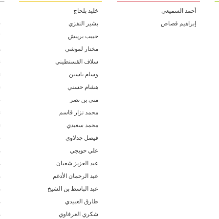
أحمد السميعي
خليد بلحاج
ف
إبراهيم قصاص
بشير النفزي
ج
حبيب بريبش
ك
مختار لموشي
ه
سلاف القسنطيني
ن
وسام ياسين
ن
هشام حسني
ن
منى بن نصر
ن
محمد نزار قاسم
ن
محمد سعيدي
ن
فيصل جدلاوي
ن
علي حويجي
م
عبد العزيز شعبان
م
عبد الرحمان الأدغم
م
عبد الباسط بن الشيخ
م
طارق العبيدي
م
شكري العرفاوي
م