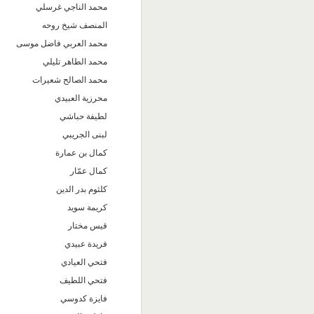
محمد الناجي غرسلي
المنصف شيخ روحه
محمد العربي فاضل موسى
محمد الطاهر تليلي
محمد الصالح شعيرات
محرزية العبيدي
لطيفة حباشي
لبنى الجريبي
كمال بن عمارة
كمال عمّار
كلثوم بدر الدين
كريمة سويد
قيس مختار
فريدة عبيدي
فتحي العيادي
فتحي اللطيف
فايزة كدوسي