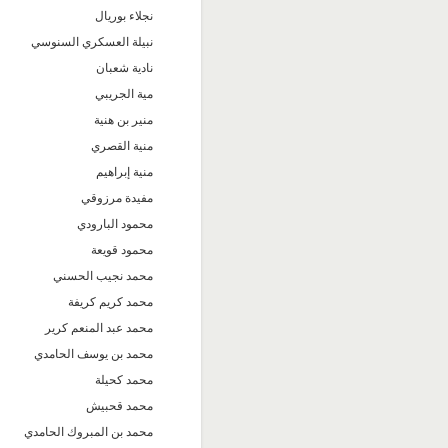
نجلاء بوريال
نبيلة العسكري السنوسي
نادية شعبان
مية الجريبي
منير بن هنية
منية القصري
منية إبراهيم
مفيدة مرزوقي
محمود البارودي
محمود قويعة
محمد نجيب الحسني
محمد كريم كريفة
محمد عبد المنعم كرير
محمد بن يوسف الحامدي
محمد كحيلة
محمد قحبيش
محمد بن المبروك الحامدي