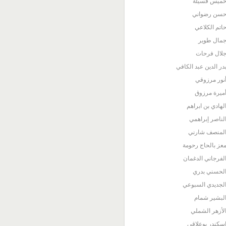
ميس قسيلة
سن رضواني
اتم الكلاعي
مال طوير
لال فرحات
در الدين عبد الكافي
نور مرزوقي
ميرة مرزوق
لهادي بن ابراهم
لناصر إبراهمي
لمنصف شارني
عز بالحاج رحومة
لفرجاني الدغمان
لحسني بدري
لجديدي السبوعي
لبشير شمام
لأزهر الشملي
سكندر بوعلاقي