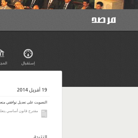
إستقبال
المج
19 أفريل 2014
التصويت على تعديل توافقي متعلق 
مقترح قانون أساسي يتعلق 
النتيجة