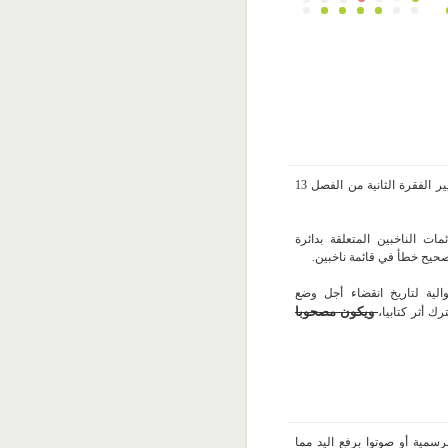
التصويت على تعديل توافقي متعلق بتغيير الفقرة الثانية من الفصل 13
ات الناخبين المتعلقة بدائرة
صحيح خطأ في قائمة ناخبين.
الية لتاريخ انقضاء أجل وضع
،
ويكون مصحوبا
ك أثر كتابيا
سمية أو صوتوا برفع اليد مما