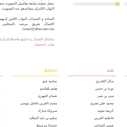
يجعل عملية متابعة تفاصيل التصويت صعبة
النواب الإلتزام بمقاعدهم عند التصويت.
السادة و السيدات النواب اللذين لديهم 
الإتصال بفريق مرصد بالمجلس أو
contact@albawsala.com.
يمكنكم الإتصال بنا لتبليغ ملاحظاتكم أو
تويتر
,
فيسبوك
.
ضد
محتفظ
غ
منال القادري
سامية عبو
ف
نورة بن حسن
هيثم بلقاسم
م
منى بن نصر
نعمان الفهري
ب
محمد علي نصري
محمد العربي فاضل موسى
س
كريمة سويد
مبروكة مبارك
ه
فاطمة الغربي
سليم بن عبد السلام
ه
ضمير المناعي
حسناء مرسيط
ه