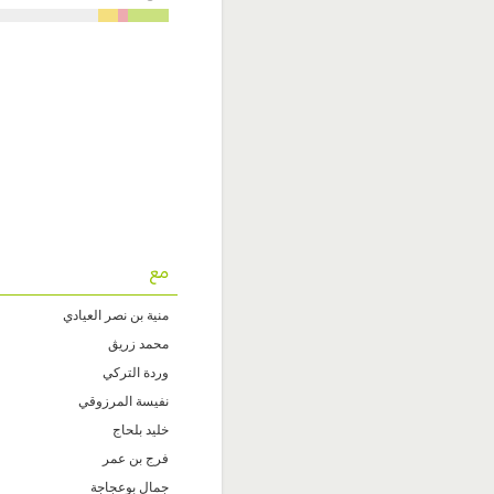
مع
منية بن نصر العيادي
محمد زريڨ
وردة التركي
نفيسة المرزوقي
خليد بلحاج
فرج بن عمر
جمال بوعجاجة