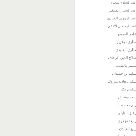
بد السلام شعبان
بد الستار الضيفي
بد الرؤوف العيادي
بد الرحمان الأدغم
امر العريض
ارق بوعزيز
ارق العبيدي
لاح الدين الزحاف
مير بالطيب
ليم بن حميدان
لمى هادية مبروك
لمى بكار
عد بوعيش
يم محجوب
فيق التليلي
بيعة نجلاوي
بيع العابدي