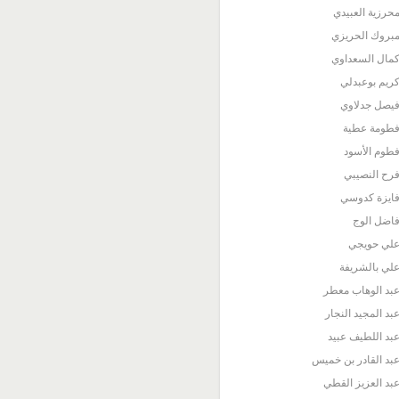
حرزية العبيدي
بروك الحريزي
مال السعداوي
ريم بوعبدلي
يصل جدلاوي
طومة عطية
طوم الأسود
رح النصيبي
ايزة كدوسي
اضل الوج
لي حويجي
لي بالشريفة
بد الوهاب معطر
بد المجيد النجار
بد اللطيف عبيد
بد القادر بن خميس
بد العزيز القطي