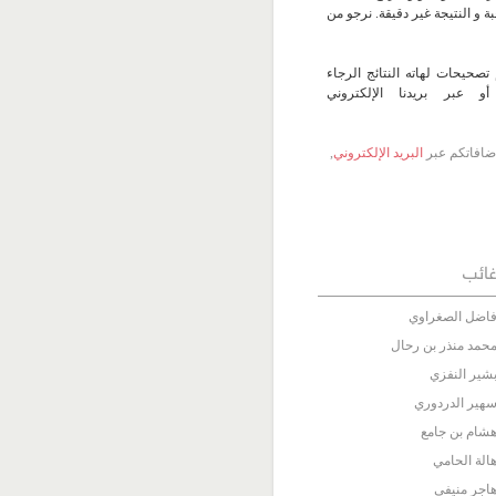
 و النتيجة غير دقيقة. نرجو من
تصحيحات لهاته النتائج الرجاء
 عبر بريدنا الإلكتروني
 إضافاتكم عبر
البريد الإلكتروني
,
ائب
اضل الصغراوي
حمد منذر بن رحال
شير النفزي
هير الدردوري
شام بن جامع
الة الحامي
اجر منيفي