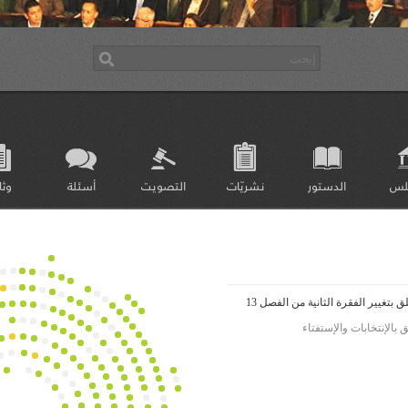
لس
الدستور
نشريّات
التصويت
أسئلة
وثا
بتغيير الفقرة الثانية من الفصل 13
بالإنتخابات والإستفتاء