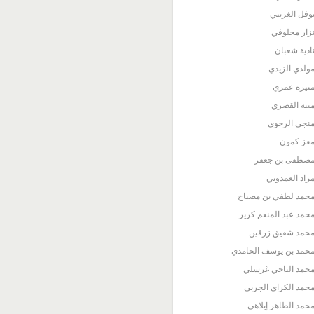
وفل الغريبي
زار مخلوفي
ادية شعبان
ولدي الزيدي
نيرة عمري
نية القصري
نجي الرحوي
عز كمون
صطفى بن جعفر
راد العمدوني
حمد لطفي بن مصباح
حمد عبد المنعم كرير
حمد شفيق زرقين
حمد بن يوسف الحامدي
حمد الناجي غرسلي
حمد الكراي الجربي
حمد الطاهر إيلاهي