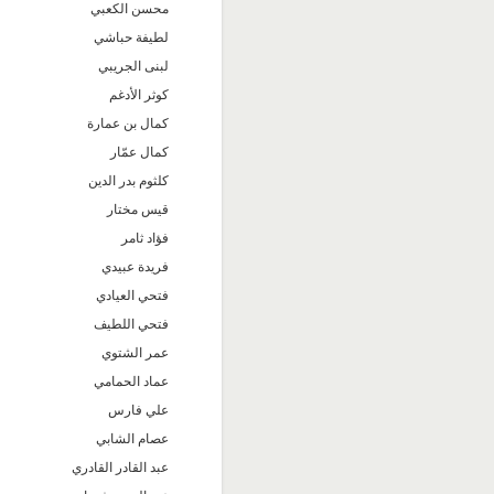
محسن الكعبي
لطيفة حباشي
لبنى الجريبي
كوثر الأدغم
كمال بن عمارة
كمال عمّار
كلثوم بدر الدين
قيس مختار
فؤاد ثامر
فريدة عبيدي
فتحي العيادي
فتحي اللطيف
عمر الشتوي
عماد الحمامي
علي فارس
عصام الشابي
عبد القادر القادري