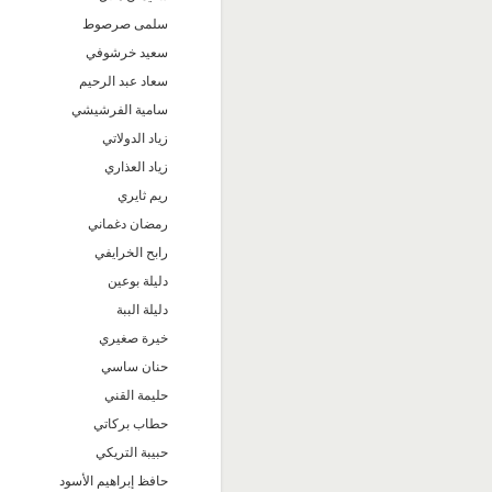
سلمى صرصوط
سعيد خرشوفي
سعاد عبد الرحيم
سامية الفرشيشي
زياد الدولاتي
زياد العذاري
ريم ثايري
رمضان دغماني
رابح الخرايفي
دليلة بوعين
دليلة الببة
خيرة صغيري
حنان ساسي
حليمة القني
حطاب بركاتي
حبيبة التريكي
حافظ إبراهيم الأسود