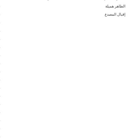
الطاهر هميلة
ن
إقبال المصدع
ن
ن
م
م
م
م
م
م
م
م
م
م
م
م
م
م