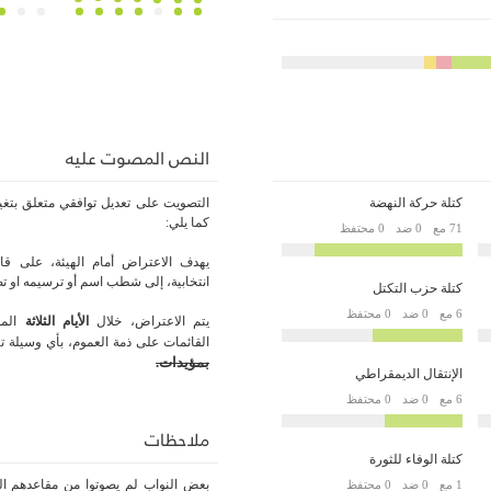
النص المصوت عليه
كتلة حركة النهضة
كما يلي:
71 مع
0 ضد
0 محتفظ
يهدف الاعتراض أمام الهيئة، على قائم
انتخابية، إلى شطب اسم أو ترسيمه او ت
كتلة حزب التكتل
6 مع
0 ضد
0 محتفظ
يتم الاعتراض، خلال
الأيام الثلاثة
المو
القائمات على ذمة العموم، بأي وسيلة تتر
بمؤيدات.
الإنتقال الديمقراطي
6 مع
0 ضد
0 محتفظ
ملاحظات
كتلة الوفاء للثورة
بعض النواب لم يصوتوا من مقاعدهم الر
1 مع
0 ضد
0 محتفظ