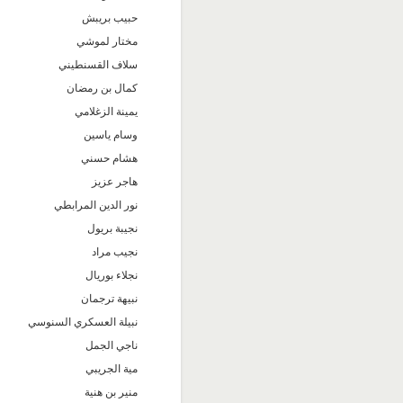
حبيب بريبش
مختار لموشي
سلاف القسنطيني
كمال بن رمضان
يمينة الزغلامي
وسام ياسين
هشام حسني
هاجر عزيز
نور الدين المرابطي
نجيبة بريول
نجيب مراد
نجلاء بوريال
نبيهة ترجمان
نبيلة العسكري السنوسي
ناجي الجمل
مية الجريبي
منير بن هنية