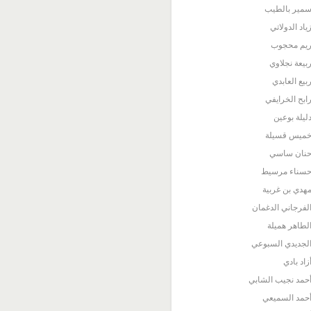
مير بالطيب
ياد الدولاتي
يم محجوب
بيعة نجلاوي
بيع العابدي
ابح الخرايفي
ليلة بوعين
ميس قسيلة
نان ساسي
سناء مرسيط
هدي بن غربية
لفرجاني الدغمان
لطاهر هميلة
لجديدي السبوعي
زاد بادي
حمد نجيب الشابي
حمد السميعي