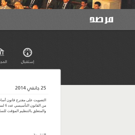
إستقبال
المج
25 جانفي 2014
والمتعلق بالتنظيم المؤقت للسل
النتيجة