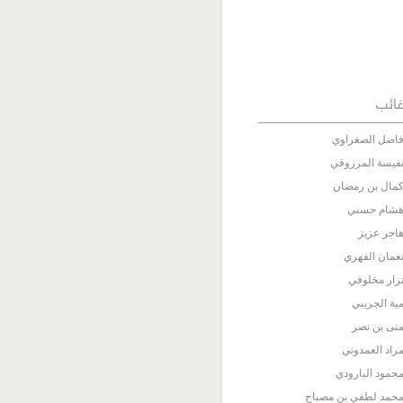
ائب
اضل الصغراوي
فيسة المرزوقي
مال بن رمضان
شام حسني
اجر عزيز
عمان الفهري
زار مخلوفي
ية الجريبي
نى بن نصر
راد العمدوني
حمود البارودي
حمد لطفي بن مصباح