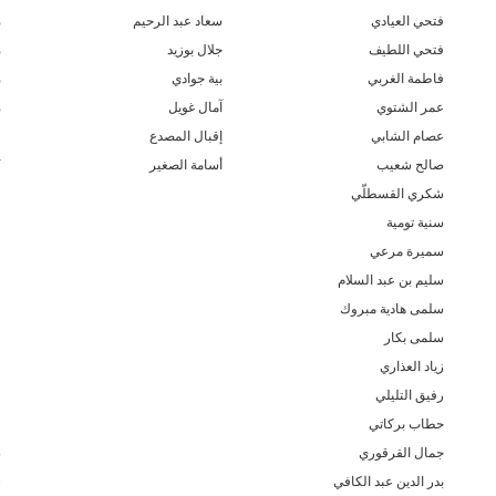
فتحي العيادي
سعاد عبد الرحيم
م
فتحي اللطيف
جلال بوزيد
م
فاطمة الغربي
بية جوادي
م
عمر الشتوي
آمال غويل
م
عصام الشابي
إقبال المصدع
ل
صالح شعيب
أسامة الصغير
ك
شكري القسطلّي
ف
سنية تومية
ف
سميرة مرعي
ف
سليم بن عبد السلام
ف
سلمى هادية مبروك
ع
سلمى بكار
ع
زياد العذاري
ع
رفيق التليلي
ع
حطاب بركاتي
ع
جمال القرقوري
ص
بدر الدين عبد الكافي
ش