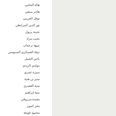
هالة الحامي
هاجر منيفي
نوفل الغريبي
نور الدين المرابطي
نجيبة بريول
نجيب مراد
نبيهة ترجمان
نبيلة العسكري السنوسي
ناجي الجمل
مولدي الزيدي
منيرة عمري
منير بن هنية
منية القصري
منية إبراهيم
مفيدة مرزوقي
معز كمون
محمود قويعة