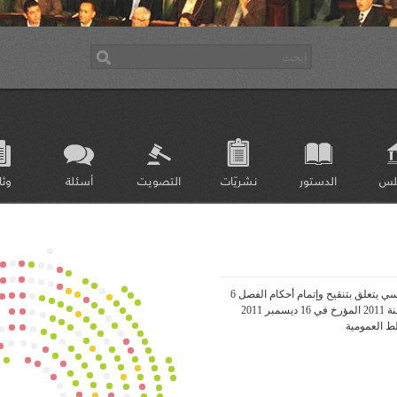
لس
الدستور
نشريّات
التصويت
أسئلة
وثا
التصويت على مقترح قانون أساسي يتعلق بتنقيح وإتمام أحكام الفصل 6
من القانون التأسيسي عدد 6 لسنة 2011 المؤرخ في 16 ديسمبر 2011
ط العمومية