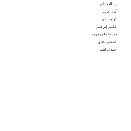
إياد الدهماني
س
آمال عزوز
ز
الوليد بناني
ر
الناصر إبراهمي
ر
معز بالحاج رحومة
ر
الصحبي عتيق
ر
أحمد إبراهيم
د
خ
ح
ح
م
ا
ا
ا
أ
أ
أ