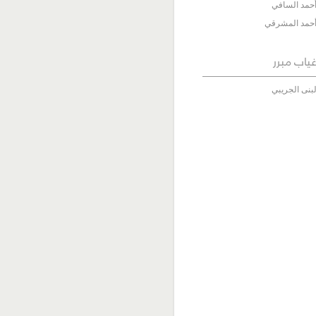
حمد السافي
حمد المشرقي
ياب مبرر
بنى الجريبي