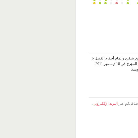
التصويت على مقترح قانون أساسي يتعلق بتنقيح وإتمام أحكام الفصل 6
من القانون التأسيسي عدد 6 لسنة 2011 المؤرخ في 16 ديسمبر 2011
مية.
 إضافاتكم عبر
البريد الإلكتروني
,