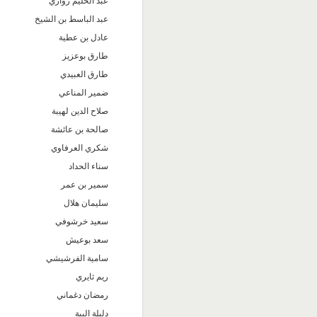
عبد الحليم زواري
عبد الباسط بن الشيخ
عادل بن عطية
طارق بوعزيز
طارق العبيدي
ضمير المناعي
صلاح الدين لهيبة
صالحة بن عائشة
شكري العرفاوي
سناء الحداد
سمير بن عمر
سليمان هلال
سعيد خرشوفي
سعد بوعيش
سامية الفرشيشي
ريم ثايري
رمضان دغماني
دليلة الببة