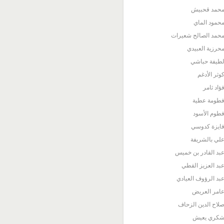
حمد قحبيش
حمود الماي
حمد الصالح شعيرات
حرزية العبيدي
طيفة حباشي
وثر الأدغم
ؤاد ثامر
طومة عطية
طوم الأسود
ايزة كدوسي
لي بالشريفة
بد القادر بن خميس
بد العزيز القطي
بد الرؤوف العيادي
امر العريض
لاح الدين الزحاف
كري يعيش