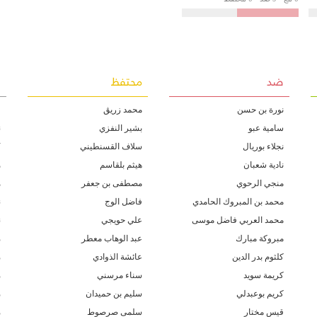
ضد
محتفظ
غ
نورة بن حسن
محمد زريڨ
ف
سامية عبو
بشير النفزي
ن
نجلاء بوريال
سلاف القسنطيني
ك
نادية شعبان
هيثم بلقاسم
ه
منجي الرحوي
مصطفى بن جعفر
ه
محمد بن المبروك الحامدي
فاضل الوج
ن
محمد العربي فاضل موسى
علي حويجي
ن
مبروكة مبارك
عبد الوهاب معطر
م
كلثوم بدر الدين
عائشة الذوادي
م
كريمة سويد
سناء مرسني
م
كريم بوعبدلي
سليم بن حميدان
م
قيس مختار
سلمى صرصوط
م