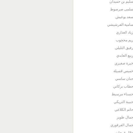
ليم بن حميدان
لمى صرصوط
عد بوعيش
امية الفرشيشي
ياد العذاري
يم محجوب
فيق التليلي
بيع العابدي
يرة صغيري
ميس قسيلة
نان ساسي
طاب بركاتي
سناء مرسيط
بيبة التريكي
اتم الكلاعي
مال طوير
مال القرقوري
لال فرحات