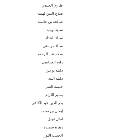
طارق العبيدي
م
صلاح الدين لهيبة
م
صالحة بن عائشة
ا
سنية تومية
م
سناء الحداد
م
سناء مرسني
م
سعاد عبد الرحيم
ل
رابح الخرايفي
ل
دليلة بوعين
ك
دليلة الببة
ك
حليمة القني
ك
بشير اللزام
ك
بدر الدين عبد الكافي
ك
إيمان بن محمد
ق
آمال غويل
ف
زهرة صميدة
ف
الحبيب اللوز
ف