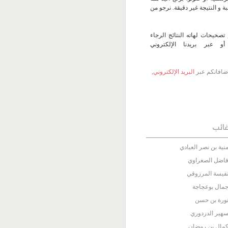
 و النتيجة غير دقيقة. نرجو من
تصحيحات لهاته النتائج الرجاء
 عبر بريدنا الإلكتروني
 إضافاتكم عبر
البريد الإلكتروني
,
ائب
نية بن نصر العيادي
اضل الصغراوي
فيسة المرزوقي
مال بوعجاجة
ورة بن حسن
هير الدردوري
مال بن رمضان