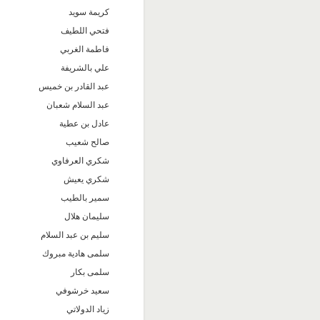
كريمة سويد
فتحي اللطيف
فاطمة الغربي
علي بالشريفة
عبد القادر بن خميس
عبد السلام شعبان
عادل بن عطية
صالح شعيب
شكري العرفاوي
شكري يعيش
سمير بالطيب
سليمان هلال
سليم بن عبد السلام
سلمى هادية مبروك
سلمى بكار
سعيد خرشوفي
زياد الدولاتي