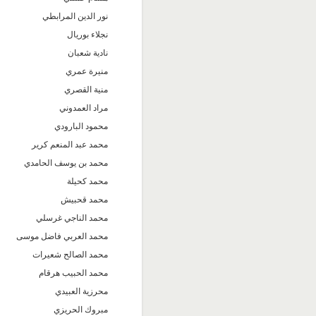
نور الدين المرابطي
نجلاء بوريال
نادية شعبان
منيرة عمري
منية القصري
مراد العمدوني
محمود البارودي
محمد عبد المنعم كرير
محمد بن يوسف الحامدي
محمد كحيلة
محمد قحبيش
محمد الناجي غرسلي
محمد العربي فاضل موسى
محمد الصالح شعيرات
محمد الحبيب هرقام
محرزية العبيدي
مبروك الحريزي