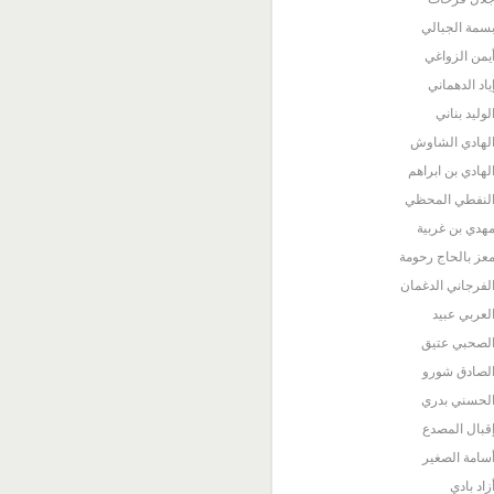
سمة الجبالي
يمن الزواغي
ياد الدهماني
لوليد بناني
لهادي الشاوش
لهادي بن ابراهم
لنفطي المحظي
هدي بن غربية
عز بالحاج رحومة
لفرجاني الدغمان
لعربي عبيد
لصحبي عتيق
لصادق شورو
لحسني بدري
قبال المصدع
سامة الصغير
زاد بادي