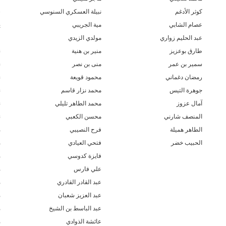
كوثر الأدغم
نبيلة العسكري السنوسي
س
عصام الشابي
مية الجريبي
ي
عبد الحليم زواري
مولدي الزيدي
و
طارق بوعزيز
منير بن هنية
ن
سمير بن عمر
منى بن نصر
ن
رمضان دغماني
محمود قويعة
ن
جوهرة التيس
محمد نزار قاسم
ن
آمال عزوز
محمد الطاهر تليلي
ن
المنصف شارني
محسن الكعبي
ن
الطاهر هميلة
فرح النصيبي
م
الحبيب خضر
فتحي العيادي
م
فايزة كدوسي
م
علي فارس
م
عبد القادر القادري
م
عبد العزيز شعبان
م
عبد الباسط بن الشيخ
م
عائشة الذوادي
م