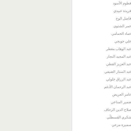
طوم الأسود
ريدة عبيدي
اضل الوج
مر الشتوي
ماد الحمامي
لي حويجي
بد الوهاب معطر
بد المجيد النجار
بد العزيز القطي
بد الستار الضيفي
بد الرزاق خلولي
بد الرحمان الأدغم
امر العريض
مير المناعي
لاح الدين الزحاف
كري القسطلّي
ميرة مرعي