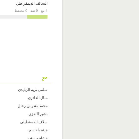
التحالف الديمقراطي
4 مع
0 ضد
0 محتفظ
مع
سلمى نزيه الزنايدي
منال القادري
محمد منذر بن رحال
بشير النفزي
سلاف القسنطيني
هيثم بلقاسم
هشام حسني