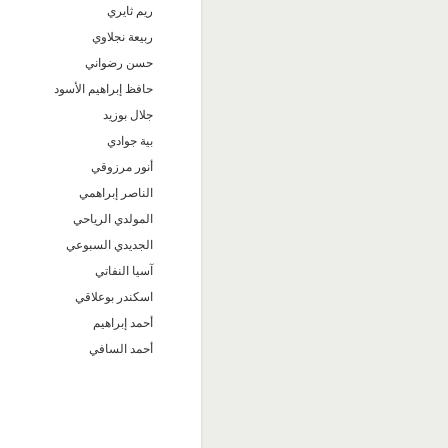
ريم ثايري
ربيعة نجلاوي
حسن رضواني
حافظ إبراهيم الأسود
جلال بوزيد
بية جوادي
أنور مرزوقي
الناصر إبراهمي
المولدي الرياحي
الجديدي السبوعي
آسيا النفاتي
اسكندر بوعلاقي
أحمد إبراهيم
أحمد السافي