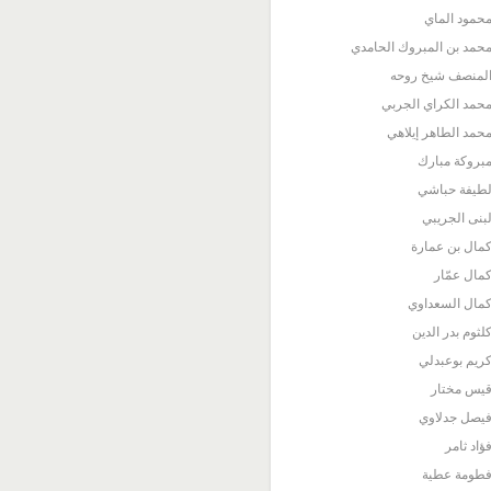
حمود الماي
حمد بن المبروك الحامدي
لمنصف شيخ روحه
حمد الكراي الجربي
حمد الطاهر إيلاهي
بروكة مبارك
طيفة حباشي
بنى الجريبي
مال بن عمارة
مال عمّار
مال السعداوي
لثوم بدر الدين
ريم بوعبدلي
يس مختار
يصل جدلاوي
ؤاد ثامر
طومة عطية