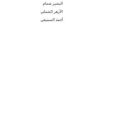
البشير شمام
ف
الأزهر الشملي
ف
أحمد السميعي
ف
ع
ع
ع
ع
ع
ع
ع
ع
ع
ع
ض
ص
ش
س