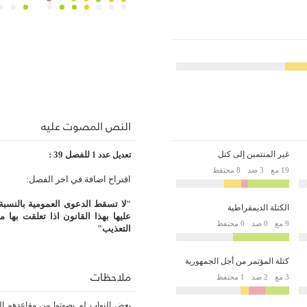
النص المصوت عليه
غير المنتمين إلى كتل
للفصل 39 :
تعديل
عدد 1
19 مع
3 ضد
8 محتفظ
اقتراح اضافة في اخر الفصل:
"
لا تسقط الدعوى العمومية بالنسبة 
الكتلة الديمقراطية
عليها بهذا القانون اذا تعلقت به
9 مع
0 ضد
0 محتفظ
التعذيب
"
كتلة المؤتمر من أجل الجمهورية
ملاحظات
3 مع
2 ضد
1 محتفظ
بعض النواب لم يصوتوا من مقاعدهم الر