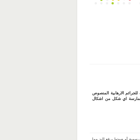
للجرائم الارهابية المنصوص
ا ممارسة اي شكل من اشكال
سمية أو صوتوا برفع اليد مما