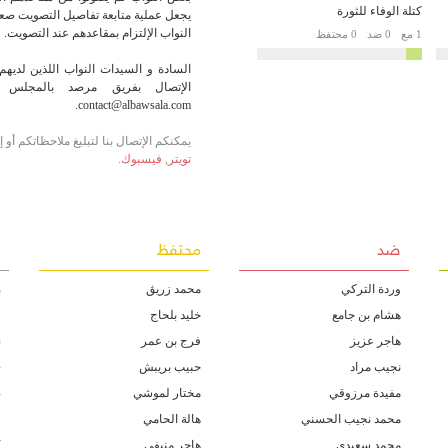
كتلة الوفاء للثورة
يجعل عملية متابعة تفاصيل التصويت صعبة
النواب الإلتزام بمقاعدهم عند التصويت.
1 مع
0 ضد
0 محتفظ
السادة و السيدات النواب اللذين لديهم 
الإتصال بفريق مرصد بالمجلس أو
contact@albawsala.com.
يمكنكم الإتصال بنا لتبليغ ملاحظاتكم أو
تويتر
,
فيسبوك
.
ضد
محتفظ
غ
وردة التركي
محمد زريڨ
م
هشام بن جامع
خليد بلحاج
ف
هاجر عزيز
فرج بن عمر
ن
نجيب مراد
حبيب بريبش
ج
مفيدة مرزوقي
مختار لموشي
ن
محمد نجيب الحسني
هالة الحامي
س
محمد سعيدي
هاجر منيفي
ك