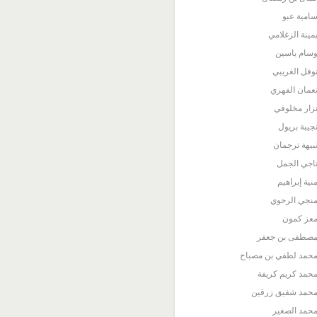
امية عبو
مينة الزغلامي
سام ياسين
وفل الغريبي
عمان الفهري
زار مخلوفي
جيبة بريول
بيهة ترجمان
اجي الجمل
نية إبراهيم
نجي الرحوي
عز كمون
صطفى بن جعفر
حمد لطفي بن مصباح
حمد كريم كريفة
حمد شفيق زرقين
حمد الصغير