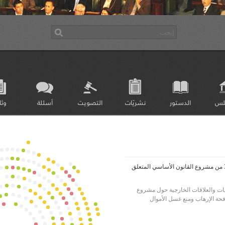
لس
الدستور
نشريّات
التصويت
أسئلة
وثا
التصويت على تعديل 1 الفصل 39 من مشروع القانون الأساسي المتعلق
يات والعلاقات الخارجية حول مشروع
حة الإرهاب ومنع غسل الأموال