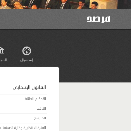
إستقبال
المج
القانون الإنتخابي
الأحكام العامّة
الناخب
المترشح
الفترة الانتخابية وفترة الاستفتاء