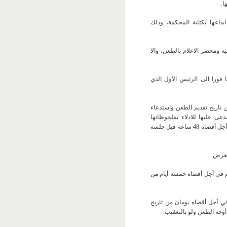
ا.
داعها بكتابة المحكمة، وذلك
 ومحضر الاعلام بالطعن، والا
 فورا الى الرئيس الأول الذي
ن تاريخ تقديم الطعن واستدعاء
دعى عليها للادلاء بملحوظاتها
الكتابية وبما يفيد تبليغ نسخة منها الى الطرف الآخر وذلك في أجل أقصاه 48 ساعة قبل جلسة
لغرض.
م في أجل أقصاه خمسة أيام من
في أجل أقصاه يومان من تاريخ
 أوجه الطعن ولو بالتعقيب.