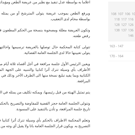
اعلاما به بواسطة عدل تنفيذ مع نظير من عريضة الطعن ومؤيداته
ويرفع الطعن بموجب عريضة يتولى المترشح أو من يمثله اي
108
107
106
1
116
117
118
بواسطة محام لدى التعقيب.
128
127
126
138
137
136
وتكون العريضة معللة ومصحوبة بنسخة من الحكم المطعون فيه
146
رفض طعنه.
147 - 163
تتولى كتابة المحكمة حال توصلها بالعريضة ترسيمها واحالتها
يتولى تعيينها حالا لدى الجلسة العامة القضائية.
164 - 170
ويعين الرئيس الأول جلسة مرافعة في أجل أقصاه ثلاثة أيام م
الأطراف بأي وسيلة تترك أثرا كتابيا والتنبيه على الجهة الم
المرافعة.
يتم تمثيل الهيئة من قبل رئيسها، ويمكنه تكليف من يمثله في ا
وتتولى الجلسة العامة حجز القضية للمفاوضة والتصريح بالحك
تاريخ جلسة المرافعة، و تأذن بالتنفيذ على المسودة.
وتعلم المحكمة الاطراف بالحكم بأي وسيلة تترك أثرا كتابيا 
التصريح به. ويكون قرار الجلسة العامة باتا ولا يقبل أي وجه من