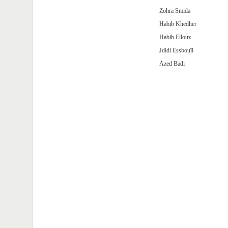
Zohra Smida
Habib Khedher
Habib Ellouz
Jdidi Essbouîi
Azed Badi