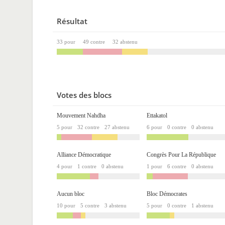
Résultat
33 pour
49 contre
32 abstenu
Votes des blocs
Mouvement Nahdha
Ettakatol
5 pour
32 contre
27 abstenu
6 pour
0 contre
0 abstenu
Alliance Démocratique
Congrès Pour La République
4 pour
1 contre
0 abstenu
1 pour
6 contre
0 abstenu
Aucun bloc
Bloc Démocrates
10 pour
5 contre
3 abstenu
5 pour
0 contre
1 abstenu