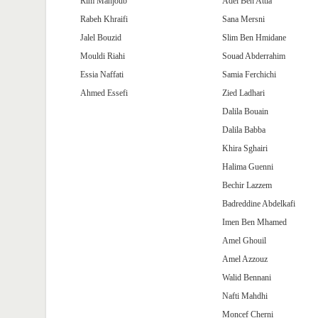
Rim Mahjoub
Adel Ben Attia
Rabeh Khraifi
Sana Mersni
Jalel Bouzid
Slim Ben Hmidane
Mouldi Riahi
Souad Abderrahim
Essia Naffati
Samia Ferchichi
Ahmed Essefi
Zied Ladhari
Dalila Bouain
Dalila Babba
Khira Sghairi
Halima Guenni
Bechir Lazzem
Badreddine Abdelkafi
Imen Ben Mhamed
Amel Ghouil
Amel Azzouz
Walid Bennani
Nafti Mahdhi
Moncef Cherni