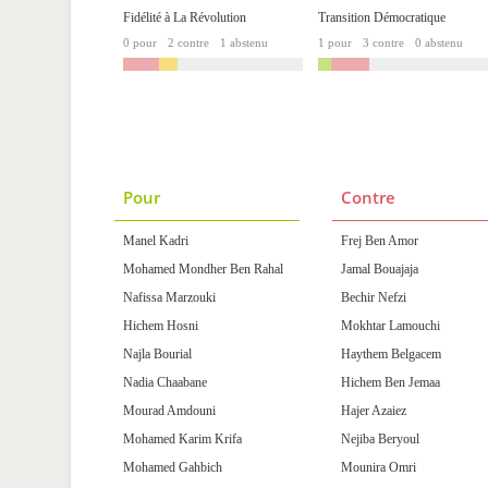
Fidélité à La Révolution
Transition Démocratique
0 pour
2 contre
1 abstenu
1 pour
3 contre
0 abstenu
Pour
Contre
Manel Kadri
Frej Ben Amor
Mohamed Mondher Ben Rahal
Jamal Bouajaja
Nafissa Marzouki
Bechir Nefzi
Hichem Hosni
Mokhtar Lamouchi
Najla Bourial
Haythem Belgacem
Nadia Chaabane
Hichem Ben Jemaa
Mourad Amdouni
Hajer Azaiez
Mohamed Karim Krifa
Nejiba Beryoul
Mohamed Gahbich
Mounira Omri