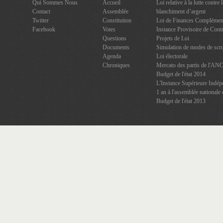
Qui Sommes Nous
Accueil
Loi relative à la lutte contre
Contact
Assemblée
blanchiment d’argent
Twitter
Constitution
Loi de Finances Complément
Facebook
Votes
Instance Provisoire de Contr
Questions
Projets de Loi
Documents
Simulation de modes de scru
Agenda
Loi électorale
Chroniques
Mercato des partis de l'AN
Budget de l'état 2014
L'Instance Supérieure Indép
1 an à l'assemblée nationale 
Budget de l'état 2013