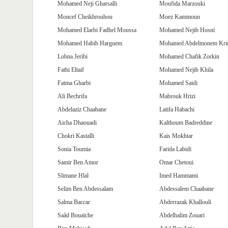
Mohamed Neji Gharsalli
Moufida Marzouki
Moncef Cheikhrouhou
Moez Kammoun
Mohamed Elarbi Fadhel Moussa
Mohamed Nejib Hosni
Mohamed Habib Harguem
Mohamed Abdelmonem Kri
Lobna Jeribi
Mohamed Chafik Zorkin
Fathi Eltaif
Mohamed Nejib Khila
Fatma Gharbi
Mohamed Saidi
Ali Bechrifa
Mabrouk Hrizi
Abdelaziz Chaabane
Latifa Habachi
Aicha Dhaouadi
Kalthoum Badreddine
Chokri Kastalli
Kais Mokhtar
Sonia Toumia
Farida Labidi
Samir Ben Amor
Omar Chetoui
Slimane Hlal
Imed Hammami
Selim Ben Abdessalam
Abdessalem Chaabane
Salma Baccar
Abderrazak Khallouli
Saâd Bouaïche
Abdelhalim Zouari