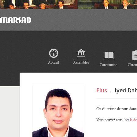
Accueil
Assemblée
Constitution
Chron
Elus
.
Iyed Da
Cet élu refuse de nous donn
Vous pouvez consulter
la d