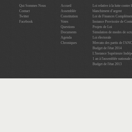
Qui Sommes Nous
Accueil
Loi relative à la lutte contre
Contact
Assemblée
blanchiment d’argent
Twitter
Constitution
Loi de Finances Complément
Facebook
Votes
Instance Provisoire de Contr
Questions
Projets de Loi
Documents
Simulation de modes de scru
Agenda
Loi électorale
Chroniques
Mercato des partis de l'AN
Budget de l'état 2014
L'Instance Supérieure Indép
1 an à l'assemblée nationale 
Budget de l'état 2013