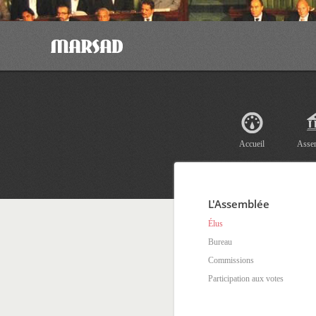
Accueil
Asse
L'Assemblée
Élus
Bureau
Commissions
Participation aux votes