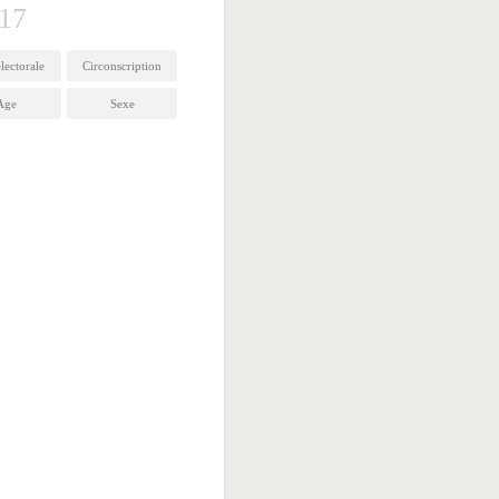
17
électorale
Circonscription
Age
Sexe