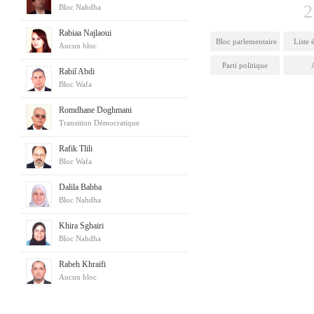
2
Bloc Nahdha
Rabiaa Najlaoui
Bloc parlementaire
Liste 
Aucun bloc
Parti politique
Rabiî Abdi
Bloc Wafa
Romdhane Doghmani
Transition Démocratique
Rafik Tlili
Bloc Wafa
Dalila Babba
Bloc Nahdha
Khira Sghairi
Bloc Nahdha
Rabeh Khraifi
Aucun bloc