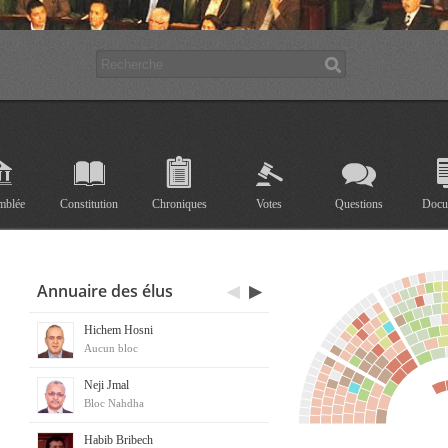
mblée
Constitution
Chroniques
Votes
Questions
Docu
Annuaire des élus
◀
▶
Hichem Hosni
Aucun bloc
Neji Jmal
Bloc Nahdha
Habib Bribech