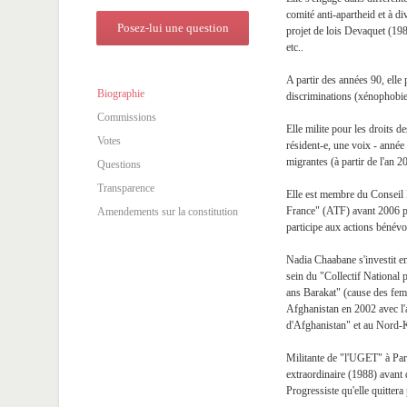
comité anti-apartheid et à d
Posez-lui une question
projet de lois Devaquet (1986
etc..
A partir des années 90, elle p
Biographie
discriminations (xénophobie
Commissions
Elle milite pour les droits 
Votes
résident-e, une voix - anné
migrantes (à partir de l'an 2
Questions
Transparence
Elle est membre du Conseil 
France" (ATF) avant 2006 p
Amendements sur la constitution
participe aux actions bénévol
Nadia Chaabane s'investit e
sein du "Collectif National 
ans Barakat" (cause des femm
Afghanistan en 2002 avec l
d'Afghanistan" et au Nord-K
Militante de "l'UGET" à Pari
extraordinaire (1988) avant
Progressiste qu'elle quittera