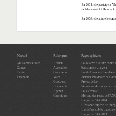
En 2004, elle participe à "l'
de Mohamed Ali Halouani du
En 2009, elle anime le com
Marsad
Rubriques
Pages spéciales
Qui Sommes Nous
Accueil
Loi relative à la lutte contre
Contact
Assemblée
blanchiment d’argent
Twitter
Constitution
Loi de Finances Complément
Facebook
Votes
Instance Provisoire de Contr
Questions
Projets de Loi
Documents
Simulation de modes de scru
Agenda
Loi électorale
Chroniques
Mercato des partis de l'AN
Budget de l'état 2014
L'Instance Supérieure Indép
1 an à l'assemblée nationale 
Budget de l'état 2013