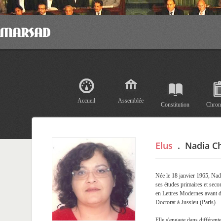
Accueil
Assemblée
Constitution
Chron
Elus
.
Nadia C
Née le 18 janvier 1965, Nad
ses études primaires et seco
en Lettres Modernes avant d
Doctorat à Jussieu (Paris).
Elle s'engage dans différent