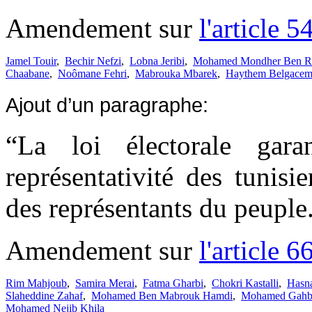
Amendement sur
l'article 5
Jamel Touir
,
Bechir Nefzi
,
Lobna Jeribi
,
Mohamed Mondher Ben R
Chaabane
,
Noômane Fehri
,
Mabrouka Mbarek
,
Haythem Belgace
Ajout d’un paragraphe:
“La loi électorale gar
représentativité des tunisi
des représentants du peuple
Amendement sur
l'article 6
Rim Mahjoub
,
Samira Merai
,
Fatma Gharbi
,
Chokri Kastalli
,
Hasna
Slaheddine Zahaf
,
Mohamed Ben Mabrouk Hamdi
,
Mohamed Gahb
Mohamed Nejib Khila