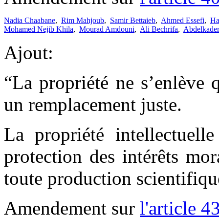
Nadia Chaabane
,
Rim Mahjoub
,
Samir Bettaieb
,
Ahmed Essefi
,
Ha
Mohamed Nejib Khila
,
Mourad Amdouni
,
Ali Bechrifa
,
Abdelkade
Ajout:
“La propriété ne s’enlève q
un remplacement juste.
La propriété intellectuelle
protection des intérêts mo
toute production scientifique
Amendement sur
l'article 4