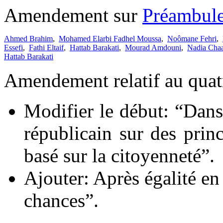
Amendement sur
Préambul
Ahmed Brahim
,
Mohamed Elarbi Fadhel Moussa
,
Noômane Fehri
,
Essefi
,
Fathi Eltaif
,
Hattab Barakati
,
Mourad Amdouni
,
Nadia Cha
Hattab Barakati
Amendement relatif au quat
Modifier le début: “Dans
républicain sur des princ
basé sur la citoyenneté”.
Ajouter: Après égalité en 
chances”.