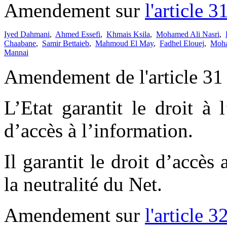
Amendement sur
l'article 3
Iyed Dahmani
,
Ahmed Essefi
,
Khmais Ksila
,
Mohamed Ali Nasri
,
Chaabane
,
Samir Bettaieb
,
Mahmoud El May
,
Fadhel Elouej
,
Moha
Mannai
Amendement de l'article 31 
L’Etat garantit le droit à l
d’accès à l’information.
Il garantit le droit d’accè
la neutralité du Net.
Amendement sur
l'article 3