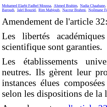
Mohamed Elarbi Fadhel Moussa
,
Ahmed Brahim
,
Nadia Chaabane
Baroudi
,
Jalel Bouzid
,
Rim Mahjoub
,
Naceur Brahmi
,
Noômane Fe
Amendement de l'article 32
Les libertés académiques
scientifique sont garanties.
Les établissements unive
neutres. Ils gèrent leur p
instances élues composées 
selon les dispositions de la l