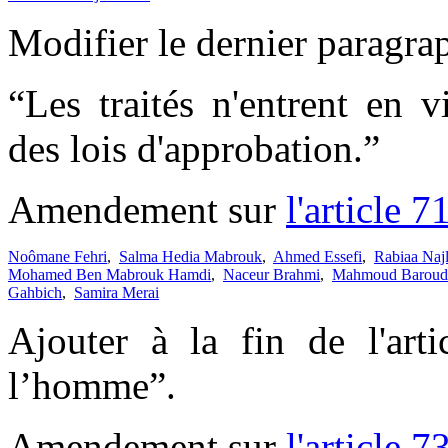
Modifier le dernier paragr
“Les traités n'entrent en 
des lois d'approbation.”
Amendement sur
l'article 7
Noômane Fehri
,
Salma Hedia Mabrouk
,
Ahmed Essefi
,
Rabiaa Naj
Mohamed Ben Mabrouk Hamdi
,
Naceur Brahmi
,
Mahmoud Baroud
Gahbich
,
Samira Merai
Ajouter à la fin de l'arti
l’homme”.
Amendement sur
l'article 7