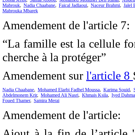
Mabrouk
,
Nadia Chaabane
,
Faiçal Jadlaoui
,
Naceur Brahmi
,
Jalel
Mabrouka Mbarek
Amendement de l'article 7:
“La famille est la cellule f
cherche à la protéger”
Amendement sur
l'article 8
Nadia Chaabane
,
Mohamed Elarbi Fadhel Moussa
,
Karima Souid
,
Abdelmonem Krir
,
Mohamed Ali Nasri
,
Khmais Ksila
,
Iyed Dahma
Foued Thamer
,
Samira Merai
Amendement de l'article:
Ajout à la fin de l’article