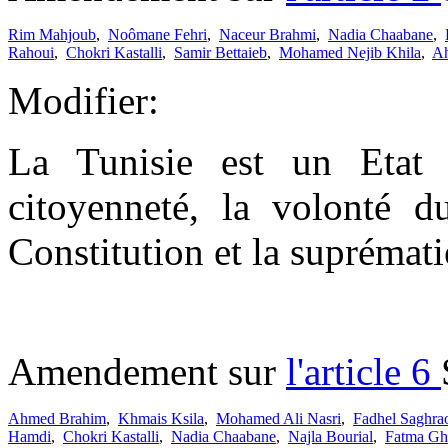
Rim Mahjoub
,
Noômane Fehri
,
Naceur Brahmi
,
Nadia Chaabane
,
Rahoui
,
Chokri Kastalli
,
Samir Bettaieb
,
Mohamed Nejib Khila
,
A
Modifier:
La Tunisie est un Etat à
citoyenneté, la volonté d
Constitution et la suprémati
Amendement sur
l'article 6
Ahmed Brahim
,
Khmais Ksila
,
Mohamed Ali Nasri
,
Fadhel Saghra
Hamdi
,
Chokri Kastalli
,
Nadia Chaabane
,
Najla Bourial
,
Fatma Gh