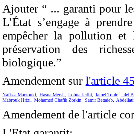
Ajouter “ ... garanti pour le
L’État s’engage à prendre
empêcher la pollution et 
préservation des richess
biologique.”
Amendement sur
l'article 4
Nafissa Marzouki
,
Hasna Mersit
,
Lobna Jeribi
,
Jamel Touir
,
Jalel 
Mabrouk Hrizi
,
Mohamed Chafik Zorkin
,
Samir Bettaieb
,
Abdellati
Amendement de l'article co
L'Etat garantit: