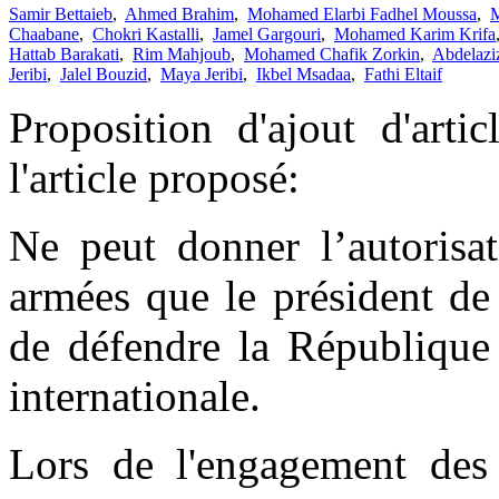
Samir Bettaieb
,
Ahmed Brahim
,
Mohamed Elarbi Fadhel Moussa
,
M
Chaabane
,
Chokri Kastalli
,
Jamel Gargouri
,
Mohamed Karim Krifa
Hattab Barakati
,
Rim Mahjoub
,
Mohamed Chafik Zorkin
,
Abdelaziz
Jeribi
,
Jalel Bouzid
,
Maya Jeribi
,
Ikbel Msadaa
,
Fathi Eltaif
Proposition d'ajout d'arti
l'article proposé:
Ne peut donner l’autorisa
armées que le président de
de défendre la République 
internationale.
Lors de l'engagement des 