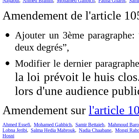
Najlaoui
,
Ahmed Brahim
,
Mohamed Gahbich
,
Fatma Gharbi
,
Sami
Amendement de l'article 10
Ajouter un 3ème paragraphe: “L
deux degrés”,
Modifier le dernier paragraphe
la loi prévoit le huis clo
lors d'une audience publ
Amendement sur
l'article 
Ahmed Essefi
,
Mohamed Gahbich
,
Samir Bettaieb
,
Mahmoud Baro
Lobna Jeribi
,
Salma Hedia Mabrouk
,
Nadia Chaabane
,
Mongi Raho
Hosni