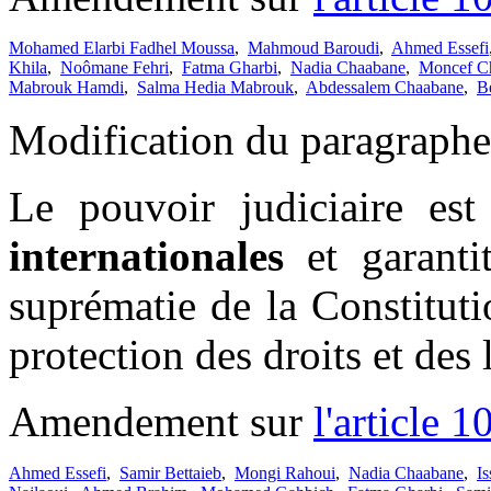
Mohamed Elarbi Fadhel Moussa
,
Mahmoud Baroudi
,
Ahmed Essefi
Khila
,
Noômane Fehri
,
Fatma Gharbi
,
Nadia Chaabane
,
Moncef C
Mabrouk Hamdi
,
Salma Hedia Mabrouk
,
Abdessalem Chaabane
,
B
Modification du paragraphe
Le pouvoir judiciaire es
internationales
et garantit
suprématie de la Constitutio
protection des droits et des l
Amendement sur
l'article 
Ahmed Essefi
,
Samir Bettaieb
,
Mongi Rahoui
,
Nadia Chaabane
,
I