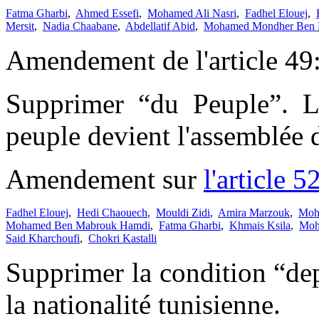
Fatma Gharbi
,
Ahmed Essefi
,
Mohamed Ali Nasri
,
Fadhel Elouej
,
Mersit
,
Nadia Chaabane
,
Abdellatif Abid
,
Mohamed Mondher Ben 
Amendement de l'article 49
Supprimer “du Peuple”. L'
peuple devient l'assemblée d
Amendement sur
l'article 5
Fadhel Elouej
,
Hedi Chaouech
,
Mouldi Zidi
,
Amira Marzouk
,
Moh
Mohamed Ben Mabrouk Hamdi
,
Fatma Gharbi
,
Khmais Ksila
,
Moh
Said Kharchoufi
,
Chokri Kastalli
Supprimer la condition “de
la nationalité tunisienne.