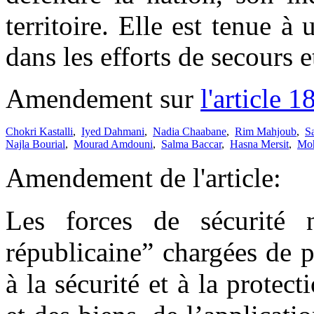
territoire. Elle est tenue à 
dans les efforts de secours
Amendement sur
l'article 1
Chokri Kastalli
,
Iyed Dahmani
,
Nadia Chaabane
,
Rim Mahjoub
,
S
Najla Bourial
,
Mourad Amdouni
,
Salma Baccar
,
Hasna Mersit
,
Moh
Amendement de l'article:
Les forces de sécurité n
républicaine” chargées de pr
à la sécurité et à la prote