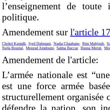
l’enseignement de toute i
politique.
Amendement sur
l'article 1
Chokri Kastalli
,
Iyed Dahmani
,
Nadia Chaabane
,
Rim Mahjoub
,
S
Najla Bourial
,
Mourad Amdouni
,
Salma Baccar
,
Hasna Mersit
,
Mon
Amendement de l'article:
L’armée nationale est “une 
est une force armée basée
structurellement organisée 
défendre la nation, son in