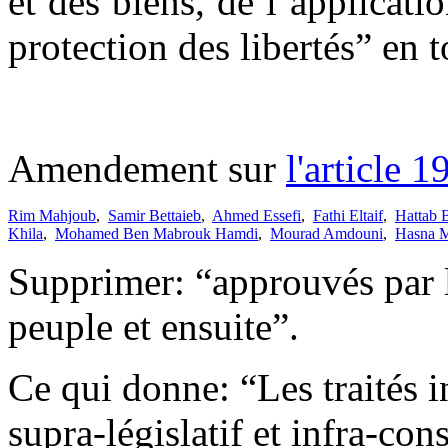
et des biens, de l’applicatio
protection des libertés” en t
Amendement sur
l'article 1
Rim Mahjoub
,
Samir Bettaieb
,
Ahmed Essefi
,
Fathi Eltaif
,
Hattab B
Khila
,
Mohamed Ben Mabrouk Hamdi
,
Mourad Amdouni
,
Hasna M
Supprimer: “approuvés par 
peuple et ensuite”.
Ce qui donne: “Les traités i
supra-législatif et infra-con