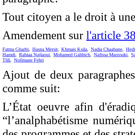
Tout citoyen a le droit à une
Amendement sur
l'article 3
Fatma Gharbi
,
Hasna Mersit
,
Khmais Ksila
,
Nadia Chaabane
,
Hed
Hamdi
,
Rabiaa Najlaoui
,
Mohamed Gahbich
,
Nafissa Marzouki
,
S
Tlili
,
Noômane Fehri
Ajout de deux paragraphes a
comme suit:
L’État oeuvre afin d'éradi
“l’analphabétisme numériqu
des programmes et des strat