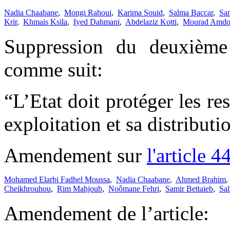
Nadia Chaabane
,
Mongi Rahoui
,
Karima Souid
,
Salma Baccar
,
Sam
Krir
,
Khmais Ksila
,
Iyed Dahmani
,
Abdelaziz Kotti
,
Mourad Amdo
Suppression du deuxième
comme suit:
“L’Etat doit protéger les re
exploitation et sa distributi
Amendement sur
l'article 4
Mohamed Elarbi Fadhel Moussa
,
Nadia Chaabane
,
Ahmed Brahim
Cheikhrouhou
,
Rim Mahjoub
,
Noômane Fehri
,
Samir Bettaieb
,
Sa
Amendement de l’article: