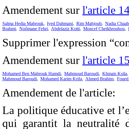
Amendement sur
l'article 1
Salma Hedia Mabrouk
,
Iyed Dahmani
,
Rim Mahjoub
,
Nadia Chaab
Brahmi
,
Noômane Fehri
,
Abdelaziz Kotti
,
Moncef Cheikhrouhou
,
Supprimer l'expression “con
Amendement sur
l'article 1
Mohamed Ben Mabrouk Hamdi
,
Mahmoud Baroudi
,
Khmais Ksila
Mahmoud Baroudi
,
Mohamed Karim Krifa
,
Ahmed Brahim
,
Foued
Amendement de l'article:
La politique éducative et l’
qui garantit la neutralité 