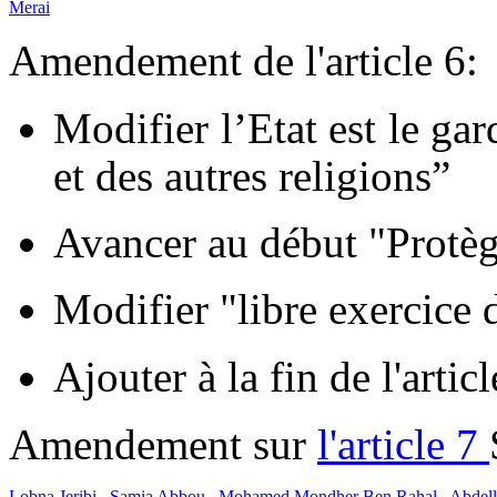
Merai
Amendement de l'article 6:
Modifier l’Etat est le gar
et des autres religions”
Avancer au début "Protège
Modifier "libre exercice d
Ajouter à la fin de l'artic
Amendement sur
l'article 7
Lobna Jeribi
,
Samia Abbou
,
Mohamed Mondher Ben Rahal
,
Abdell