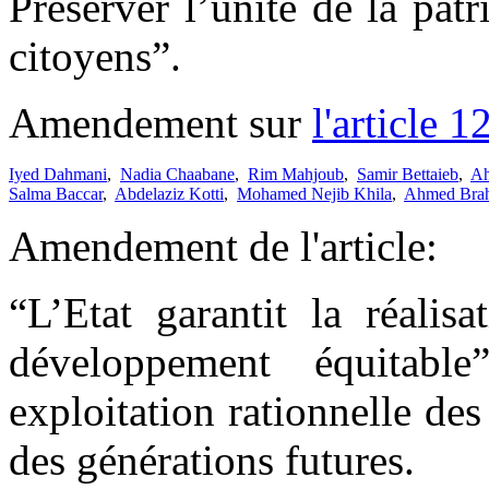
Préserver l’unité de la pat
citoyens”.
Amendement sur
l'article 1
Iyed Dahmani
,
Nadia Chaabane
,
Rim Mahjoub
,
Samir Bettaieb
,
Ah
Salma Baccar
,
Abdelaziz Kotti
,
Mohamed Nejib Khila
,
Ahmed Bra
Amendement de l'article:
“L’Etat garantit la réalis
développement équitabl
exploitation rationnelle des 
des générations futures.