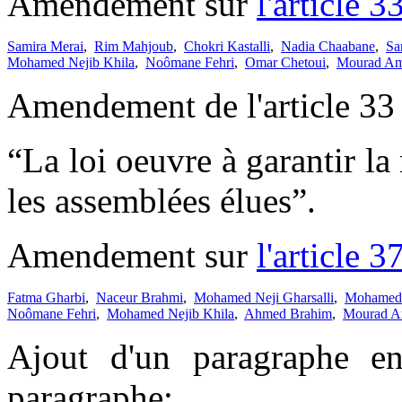
Amendement sur
l'article 3
Samira Merai
,
Rim Mahjoub
,
Chokri Kastalli
,
Nadia Chaabane
,
Sa
Mohamed Nejib Khila
,
Noômane Fehri
,
Omar Chetoui
,
Mourad Am
Amendement de l'article 33 
“La loi oeuvre à garantir la
les assemblées élues”.
Amendement sur
l'article 3
Fatma Gharbi
,
Naceur Brahmi
,
Mohamed Neji Gharsalli
,
Mohamed 
Noômane Fehri
,
Mohamed Nejib Khila
,
Ahmed Brahim
,
Mourad A
Ajout d'un paragraphe en
paragraphe: