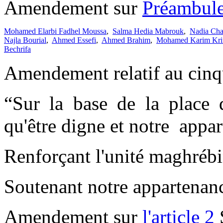
Amendement sur
Préambul
Mohamed Elarbi Fadhel Moussa
,
Salma Hedia Mabrouk
,
Nadia Ch
Najla Bourial
,
Ahmed Essefi
,
Ahmed Brahim
,
Mohamed Karim Kri
Bechrifa
Amendement relatif au cin
“Sur la base de la place q
qu'être digne et notre appar
Renforçant l'unité maghrébi
Soutenant notre appartenanc
Amendement sur
l'article 2