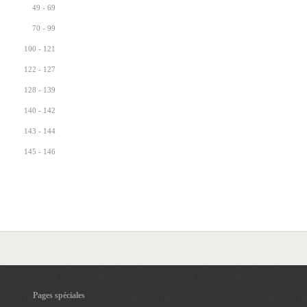
49 - 69
70 - 99
100 - 121
122 - 127
128 - 139
140 - 142
143 - 144
145 - 146
Pages spéciales