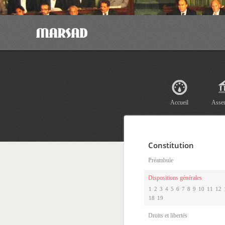
Accueil
Asse
Constitution
Préambule
Dispositions générales
1
2
3
4
5
6
7
8
9
10
11
12
18
19
Droits et libertés