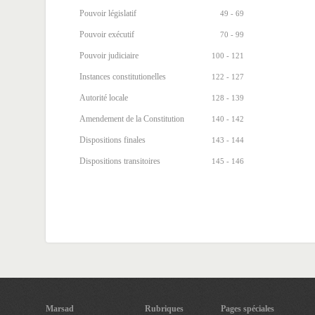
Pouvoir législatif
49 - 69
Pouvoir exécutif
70 - 99
Pouvoir judiciaire
100 - 121
Instances constitutionelles
122 - 127
Autorité locale
128 - 139
Amendement de la Constitution
140 - 142
Dispositions finales
143 - 144
Dispositions transitoires
145 - 146
Marsad
Rubriques
Pages spéciales