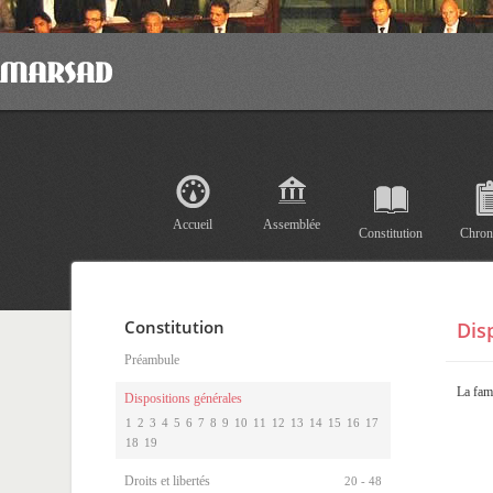
Accueil
Assemblée
Constitution
Chron
Constitution
Dis
Préambule
La fami
Dispositions générales
1
2
3
4
5
6
7
8
9
10
11
12
13
14
15
16
17
18
19
Droits et libertés
20 - 48