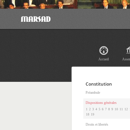
Accueil
Asse
Constitution
Préambule
Dispositions générales
1
2
3
4
5
6
7
8
9
10
11
12
18
19
Droits et libertés