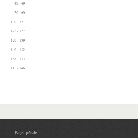
49 - 69
70 - 99
100 - 121
122 - 127
128 - 139
140 - 142
143 - 144
145 - 146
Pages spéciales