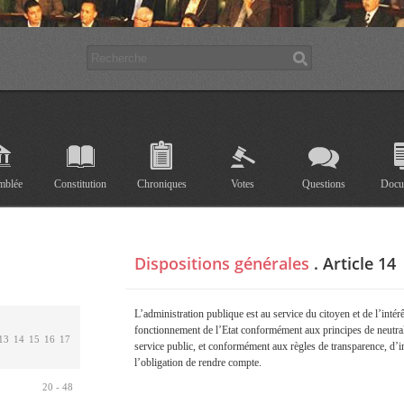
mblée
Constitution
Chroniques
Votes
Questions
Docu
Dispositions générales
.
Article 14
L’administration publique est au service du citoyen et de l’intérê
fonctionnement de l’Etat conformément aux principes de neutralit
13
14
15
16
17
service public, et conformément aux règles de transparence, d’int
l’obligation de rendre compte.
20 - 48