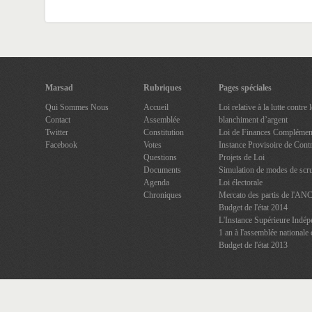
Marsad
Rubriques
Pages spéciales
Qui Sommes Nous
Accueil
Loi relative à la lutte contre
Contact
Assemblée
blanchiment d’argent
Twitter
Constitution
Loi de Finances Complément
Facebook
Votes
Instance Provisoire de Contr
Questions
Projets de Loi
Documents
Simulation de modes de scru
Agenda
Loi électorale
Chroniques
Mercato des partis de l'AN
Budget de l'état 2014
L'Instance Supérieure Indép
1 an à l'assemblée nationale 
Budget de l'état 2013