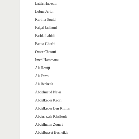
Latifa Habachi
Lobna Jeribi
Karima Souid
Faiçal Jadlaoui
Farida Labidi
Fatma Gharbi
Omar Chetoui
Imed Hammami
Ali Houiji
Ali Fares
Ali Bechrifa
Abdelmajid Najar
Abdelkader Kadri
Abdelkader Ben Khmis
Abderrazak Khallouli
Abdelhalim Zouari
Abdelbasset Becheikh