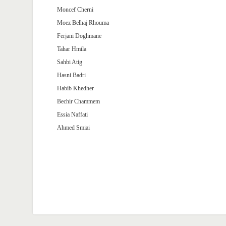
Moncef Cherni
Moez Belhaj Rhouma
Ferjani Doghmane
Tahar Hmila
Sahbi Atig
Hasni Badri
Habib Khedher
Bechir Chammem
Essia Naffati
Ahmed Smiai