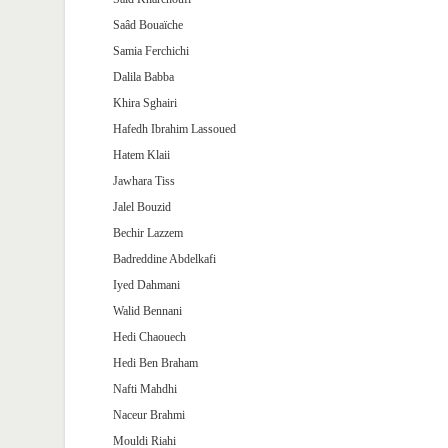
Saâd Bouaïche
Samia Ferchichi
Dalila Babba
Khira Sghairi
Hafedh Ibrahim Lassoued
Hatem Klaii
Jawhara Tiss
Jalel Bouzid
Bechir Lazzem
Badreddine Abdelkafi
Iyed Dahmani
Walid Bennani
Hedi Chaouech
Hedi Ben Braham
Nafti Mahdhi
Naceur Brahmi
Mouldi Riahi