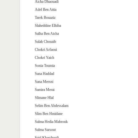
Aicha Dhaouadi
Adel Ben Attia
Tarek Bouaziz
Slaheddine Elhiba
Salha Ben Aicha
Salah Chouaib
Chokri Arfaoui
Chokri Yaich
Sonia Toumia
Sana Haddad
Sana Mersni
Samira Merai
Slimane Hlal
Selim Ben Abdessalam
Slim Ben Hmidane
Salma Hedia Mabrouk
Salma Sarsout
Said Kharchoufi