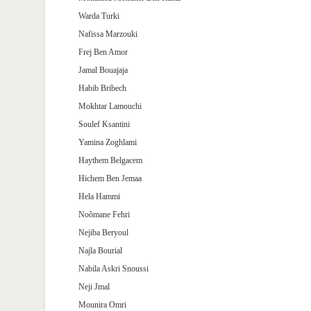
Warda Turki
Nafissa Marzouki
Frej Ben Amor
Jamal Bouajaja
Habib Bribech
Mokhtar Lamouchi
Soulef Ksantini
Yamina Zoghlami
Haythem Belgacem
Hichem Ben Jemaa
Hela Hammi
Noômane Fehri
Nejiba Beryoul
Najla Bourial
Nabila Askri Snoussi
Neji Jmal
Mounira Omri