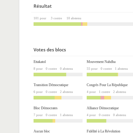
Résultat
101 pour
3 contre
10 abstenu
Votes des blocs
Ettakatol
Mouvement Nahdha
8 pour
0 contre
0 abstenu
55 pour
0 contre
1 abstenu
Transition Démocratique
Congrès Pour La République
6 pour
0 contre
2 abstenu
4 pour
1 contre
2 abstenu
Bloc Démocrates
Alliance Démocratique
7 pour
0 contre
1 abstenu
4 pour
0 contre
0 abstenu
Aucun bloc
Fidélité à La Révolution