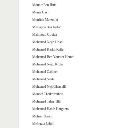
Mounir Ben Hnia
Monia Gasri
Moufida Marzouki
Mustapha Ben Jaafar
Mahmoud Gouiaa
Mohamed Nejib Hosni
Mohamed Karim Krifa
Mohamed Ben Youssef Hamdi
Mohamed Nejib Khila
Mohamed Gahbich
Mohamed Saidi
Mohamed Neji Gharsalli
Moncef Cheikhrouhou
Mohamed Tahar Tlili
Mohamed Habib Harguem
Mohsen Kaabi
Meherzia Labidi