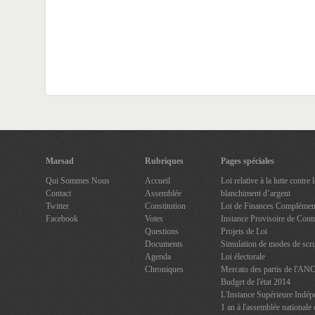
Marsad
Rubriques
Pages spéciales
Qui Sommes Nous
Accueil
Loi relative à la lutte contre
Contact
Assemblée
blanchiment d’argent
Twitter
Constitution
Loi de Finances Complément
Facebook
Votes
Instance Provisoire de Contr
Questions
Projets de Loi
Documents
Simulation de modes de scru
Agenda
Loi électorale
Chroniques
Mercato des partis de l'AN
Budget de l'état 2014
L'Instance Supérieure Indép
1 an à l'assemblée nationale 