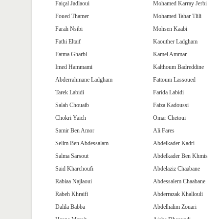
Faiçal Jadlaoui
Mohamed Karray Jerbi
Foued Thamer
Mohamed Tahar Tlili
Farah Nsibi
Mohsen Kaabi
Fathi Eltaif
Kaouther Ladgham
Fatma Gharbi
Kamel Ammar
Imed Hammami
Kalthoum Badreddine
Abderrahmane Ladgham
Fattoum Lassoued
Tarek Labidi
Farida Labidi
Salah Chouaib
Faiza Kadoussi
Chokri Yaich
Omar Chetoui
Samir Ben Amor
Ali Fares
Selim Ben Abdessalam
Abdelkader Kadri
Salma Sarsout
Abdelkader Ben Khmis
Said Kharchoufi
Abdelaziz Chaabane
Rabiaa Najlaoui
Abdessalem Chaabane
Rabeh Khraifi
Abderrazak Khallouli
Dalila Babba
Abdelhalim Zouari