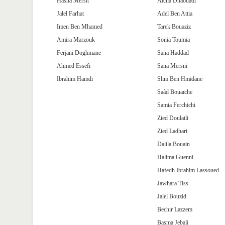
Hasna Mersit
Aicha Dhaouadi
Jalel Farhat
Adel Ben Attia
Imen Ben Mhamed
Tarek Bouaziz
Amira Marzouk
Sonia Toumia
Ferjani Doghmane
Sana Haddad
Ahmed Essefi
Sana Mersni
Ibrahim Hamdi
Slim Ben Hmidane
Saâd Bouaïche
Samia Ferchichi
Zied Doulatli
Zied Ladhari
Dalila Bouain
Halima Guenni
Hafedh Ibrahim Lassoued
Jawhara Tiss
Jalel Bouzid
Bechir Lazzem
Basma Jebali