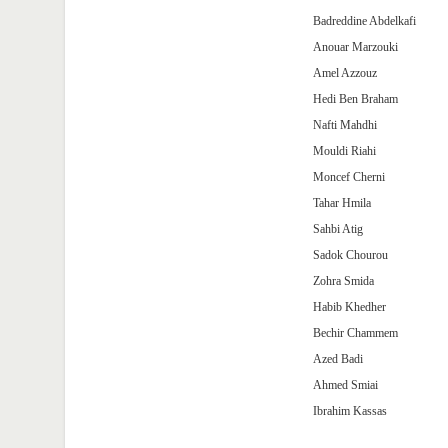
Badreddine Abdelkafi
Anouar Marzouki
Amel Azzouz
Hedi Ben Braham
Nafti Mahdhi
Mouldi Riahi
Moncef Cherni
Tahar Hmila
Sahbi Atig
Sadok Chourou
Zohra Smida
Habib Khedher
Bechir Chammem
Azed Badi
Ahmed Smiai
Ibrahim Kassas