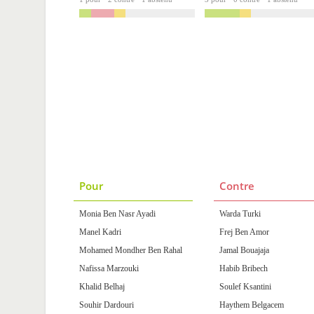
Pour
Contre
Monia Ben Nasr Ayadi
Warda Turki
Manel Kadri
Frej Ben Amor
Mohamed Mondher Ben Rahal
Jamal Bouajaja
Nafissa Marzouki
Habib Bribech
Khalid Belhaj
Soulef Ksantini
Souhir Dardouri
Haythem Belgacem