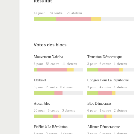
Résultat
47 pour
74 contre
20 abstenu
Votes des blocs
Mouvement Nahdha
Transition Démocratique
6 pour
53 contre
11 abstenu
3 pour
6 contre
1 abstenu
Ettakatol
Congrès Pour La République
5 pour
2 contre
0 abstenu
3 pour
4 contre
1 abstenu
Aucun bloc
Bloc Démocrates
20 pour
6 contre
3 abstenu
6 pour
1 contre
2 abstenu
Fidélité à La Révolution
Alliance Démocratique
1 pour
2 contre
1 abstenu
3 pour
0 contre
1 abstenu