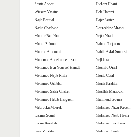
Samia Abbou
Hichem Hosni
Wissem Yassine
Hela Hammi
Najla Bourial
Hajer Azaiez
Nadia Chaabane
Noureddine Mrabti
Mounir Ben Hnia
Nejib Mrad
Mongi Rahoui
Nabiha Torjmane
Mourad Amdouni
Nabila Askri Snoussi
Mohamed Abdelmonem Krir
Neji Jmal
Mohamed Ben Youssef Hamdi
Mounira Omri
Mohamed Nejib Khila
Monia Gasri
Mohamed Gahbich
Monia Ibrahim
Mohamed Salah Chairat
Moufida Marzouki
Mohamed Habib Harguem
Mahmoud Gouiaa
Mabrouka Mbarek
Mohamed Nizar Kacem
Karima Souid
Mohamed Nejib Hosni
Karim Bouabdelli
Mohamed Essghaier
Kais Mokhtar
Mohamed Saidi