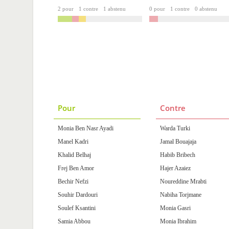
2 pour
1 contre
1 abstenu
0 pour
1 contre
0 abstenu
Pour
Contre
Monia Ben Nasr Ayadi
Warda Turki
Manel Kadri
Jamal Bouajaja
Khalid Belhaj
Habib Bribech
Frej Ben Amor
Hajer Azaiez
Bechir Nefzi
Noureddine Mrabti
Souhir Dardouri
Nabiha Torjmane
Soulef Ksantini
Monia Gasri
Samia Abbou
Monia Ibrahim