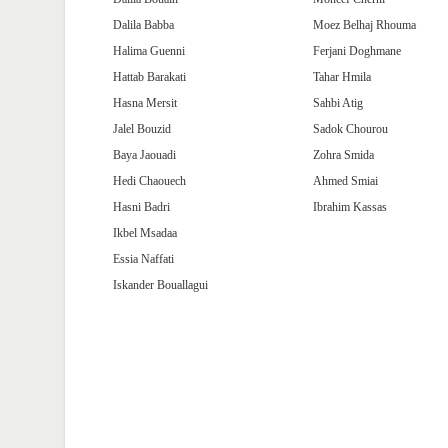
Dalila Babba
Moez Belhaj Rhouma
Halima Guenni
Ferjani Doghmane
Hattab Barakati
Tahar Hmila
Hasna Mersit
Sahbi Atig
Jalel Bouzid
Sadok Chourou
Baya Jaouadi
Zohra Smida
Hedi Chaouech
Ahmed Smiai
Hasni Badri
Ibrahim Kassas
Ikbel Msadaa
Essia Naffati
Iskander Bouallagui