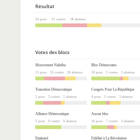
Résultat
54 pour
51 contre
28 abstenu
Votes des blocs
Mouvement Nahdha
Bloc Démocrates
15 pour
35 contre
18 abstenu
10 pour
1 contre
2 abstenu
Transition Démocratique
Congrès Pour La République
2 pour
5 contre
1 abstenu
4 pour
1 contre
3 abstenu
Alliance Démocratique
Aucun bloc
5 pour
0 contre
0 abstenu
16 pour
7 contre
3 abstenu
Ettakatol
Fidélité à La Révolution