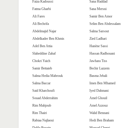
Faiza Kadoussi
Sana Haddad
Fatma Gharbi
Sana Mersni
Ali Fares
Samir Ben Amor
Ali Bechrifa
Selim Ben Abdessalam
Abdelmajid Najar
Salma Sarsout
Abdelkader Ben Khmis
Zied Ladhari
Adel Ben Attia
Hanène Sassi
Slaheddine Zahaf
Hassan Radhouani
Chokri Yaich
Jawhara Tiss
Samir Bettaieb
Bechir Lazzem
Salma Hedia Mabrouk
Basma Jebali
Salma Baccar
Imen Ben Mhamed
Said Kharchoufi
Iyed Dahmani
Souad Abderrahim
Amel Ghouil
Rim Mahjoub
Amel Azzouz
Rim Thairi
Walid Bennani
Rabiaa Najlaoui
Hedi Ben Braham
Dalila Bouain
Moncef Cherni