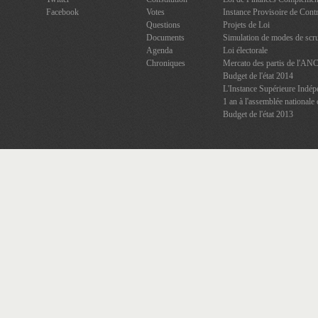
Facebook
Votes
Instance Provisoire de Contr
Questions
Projets de Loi
Documents
Simulation de modes de scru
Agenda
Loi électorale
Chroniques
Mercato des partis de l'AN
Budget de l'état 2014
L'Instance Supérieure Indép
1 an à l'assemblée nationale 
Budget de l'état 2013