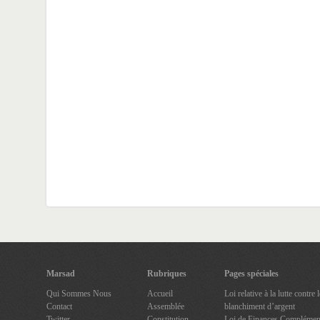
Marsad
Rubriques
Pages spéciales
Qui Sommes Nous
Accueil
Loi relative à la lutte contre
Contact
Assemblée
blanchiment d’argent
Twitter
Constitution
Loi de Finances Complément