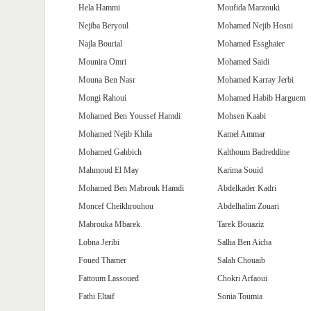
Hela Hammi
Moufida Marzouki
Nejiba Beryoul
Mohamed Nejib Hosni
Najla Bourial
Mohamed Essghaier
Mounira Omri
Mohamed Saidi
Mouna Ben Nasr
Mohamed Karray Jerbi
Mongi Rahoui
Mohamed Habib Harguem
Mohamed Ben Youssef Hamdi
Mohsen Kaabi
Mohamed Nejib Khila
Kamel Ammar
Mohamed Gahbich
Kalthoum Badreddine
Mahmoud El May
Karima Souid
Mohamed Ben Mabrouk Hamdi
Abdelkader Kadri
Moncef Cheikhrouhou
Abdelhalim Zouari
Mabrouka Mbarek
Tarek Bouaziz
Lobna Jeribi
Salha Ben Aicha
Foued Thamer
Salah Chouaib
Fattoum Lassoued
Chokri Arfaoui
Fathi Eltaif
Sonia Toumia