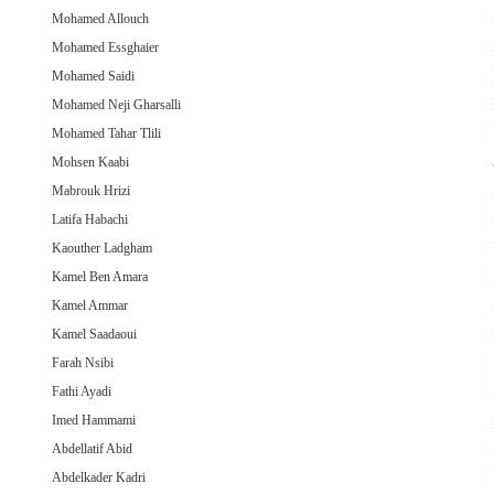
Mohamed Allouch
Mohamed Essghaier
Mohamed Saidi
Mohamed Neji Gharsalli
Mohamed Tahar Tlili
Mohsen Kaabi
Mabrouk Hrizi
Latifa Habachi
Kaouther Ladgham
Kamel Ben Amara
Kamel Ammar
Kamel Saadaoui
Farah Nsibi
Fathi Ayadi
Imed Hammami
Abdellatif Abid
Abdelkader Kadri