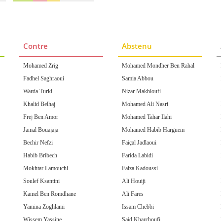
Contre
Abstenu
Mohamed Zrig
Mohamed Mondher Ben Rahal
Fadhel Saghraoui
Samia Abbou
Warda Turki
Nizar Makhloufi
Khalid Belhaj
Mohamed Ali Nasri
Frej Ben Amor
Mohamed Tahar Ilahi
Jamal Bouajaja
Mohamed Habib Harguem
Bechir Nefzi
Faiçal Jadlaoui
Habib Bribech
Farida Labidi
Mokhtar Lamouchi
Faiza Kadoussi
Soulef Ksantini
Ali Houiji
Kamel Ben Romdhane
Ali Fares
Yamina Zoghlami
Issam Chebbi
Wissem Yassine
Said Kharchoufi