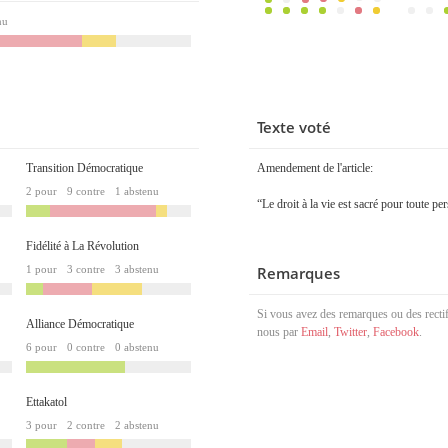
nu
Texte voté
Transition Démocratique
Amendement de l'article:
2 pour
9 contre
1 abstenu
“Le droit à la vie est sacré pour toute pe
Fidélité à La Révolution
1 pour
3 contre
3 abstenu
Remarques
Si vous avez des remarques ou des rectif
Alliance Démocratique
nous par
Email
,
Twitter
,
Facebook
.
6 pour
0 contre
0 abstenu
Ettakatol
3 pour
2 contre
2 abstenu