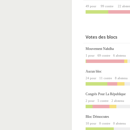
49 pour
99 contre
22 abste
Votes des blocs
Mouvement Nahdha
1 pour
69 contre
6 abstenu
Aucun bloc
24 pour
11 contre
8 abstenu
Congrès Pour La République
2 pour
5 contre
2 abstenu
Bloc Démocrates
10 pour
0 contre
0 abstenu