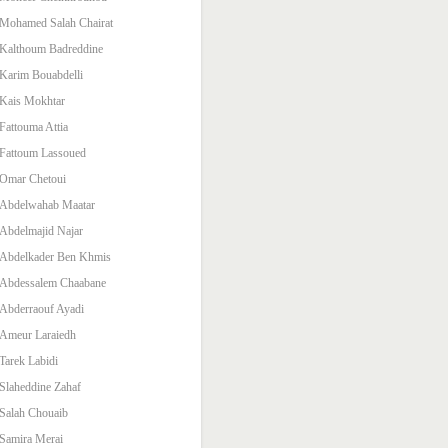
Mohamed Salah Chairat
Kalthoum Badreddine
Karim Bouabdelli
Kais Mokhtar
Fattouma Attia
Fattoum Lassoued
Omar Chetoui
Abdelwahab Maatar
Abdelmajid Najar
Abdelkader Ben Khmis
Abdessalem Chaabane
Abderraouf Ayadi
Ameur Laraiedh
Tarek Labidi
Slaheddine Zahaf
Salah Chouaib
Samira Merai