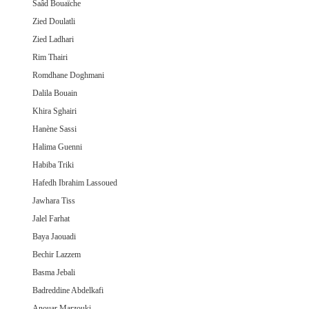
Saâd Bouaïche
Zied Doulatli
Zied Ladhari
Rim Thairi
Romdhane Doghmani
Dalila Bouain
Khira Sghairi
Hanène Sassi
Halima Guenni
Habiba Triki
Hafedh Ibrahim Lassoued
Jawhara Tiss
Jalel Farhat
Baya Jaouadi
Bechir Lazzem
Basma Jebali
Badreddine Abdelkafi
Anouar Marzouki