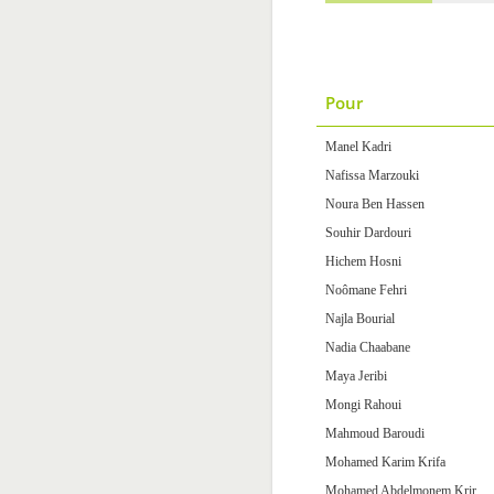
Pour
Manel Kadri
Nafissa Marzouki
Noura Ben Hassen
Souhir Dardouri
Hichem Hosni
Noômane Fehri
Najla Bourial
Nadia Chaabane
Maya Jeribi
Mongi Rahoui
Mahmoud Baroudi
Mohamed Karim Krifa
Mohamed Abdelmonem Krir