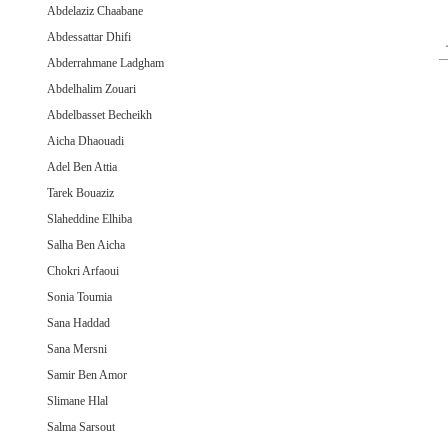
Abdelaziz Chaabane
Abdessattar Dhifi
Abderrahmane Ladgham
Abdelhalim Zouari
Abdelbasset Becheikh
Aicha Dhaouadi
Adel Ben Attia
Tarek Bouaziz
Slaheddine Elhiba
Salha Ben Aicha
Chokri Arfaoui
Sonia Toumia
Sana Haddad
Sana Mersni
Samir Ben Amor
Slimane Hlal
Salma Sarsout