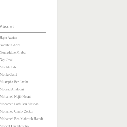
Absent
Hajer Azaiez
Naoufel Ghribi
Noureddine Mrabti
Neji Jmal
Mouldi Zidi
Monia Gasri
Mustapha Ben Jaafar
Mourad Amdouni
Mohamed Nejib Hosni
Mohamed Lotfi Ben Mesbah
Mohamed Chafik Zorkin
Mohamed Ben Mabrouk Hamdi
Moncef Cheikhrouhou