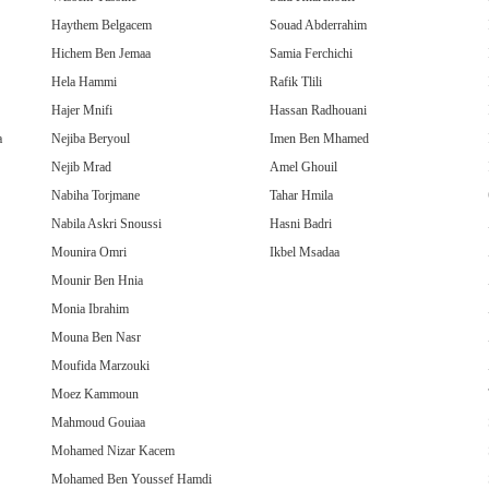
Haythem Belgacem
Souad Abderrahim
Hichem Ben Jemaa
Samia Ferchichi
Hela Hammi
Rafik Tlili
Hajer Mnifi
Hassan Radhouani
a
Nejiba Beryoul
Imen Ben Mhamed
Nejib Mrad
Amel Ghouil
Nabiha Torjmane
Tahar Hmila
Nabila Askri Snoussi
Hasni Badri
Mounira Omri
Ikbel Msadaa
Mounir Ben Hnia
Monia Ibrahim
Mouna Ben Nasr
Moufida Marzouki
Moez Kammoun
Mahmoud Gouiaa
Mohamed Nizar Kacem
Mohamed Ben Youssef Hamdi