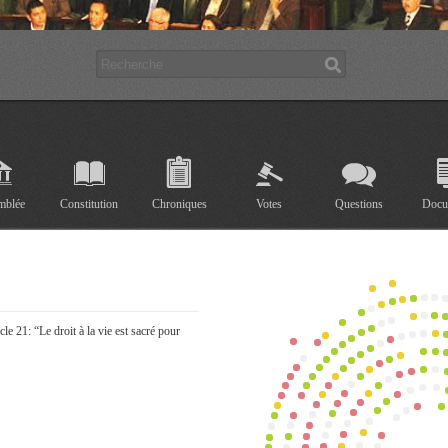
mblée
Constitution
Chroniques
Votes
Questions
Docu
le 21: “Le droit à la vie est sacré pour