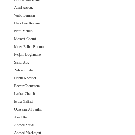
Amel Azzouz
Walid Bennani
Hedi Ben Braham
Nafti Mahdhi
Moncef Cherni
Moez Belhaj Rhouma
Ferjani Doghmane
Sahbi Atig
Zohra Smida
Habib Khedher
Bechir Chammem
Lazhar Chamli
Essia Naffati
Oussama Al Saghir
Azed Badi
Ahmed Smiai
Ahmed Mechergui