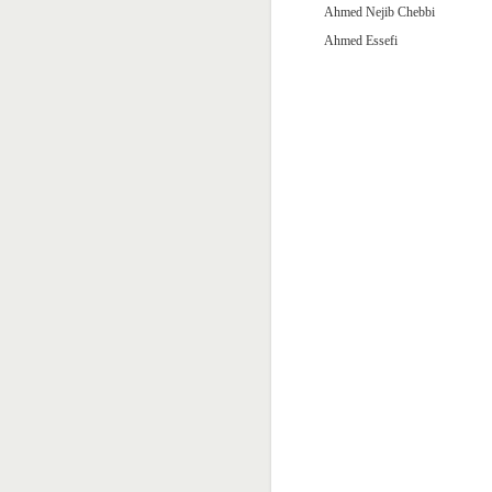
Ahmed Nejib Chebbi
Ahmed Essefi