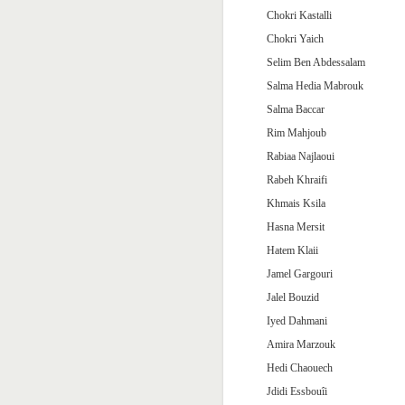
Chokri Kastalli
Chokri Yaich
Selim Ben Abdessalam
Salma Hedia Mabrouk
Salma Baccar
Rim Mahjoub
Rabiaa Najlaoui
Rabeh Khraifi
Khmais Ksila
Hasna Mersit
Hatem Klaii
Jamel Gargouri
Jalel Bouzid
Iyed Dahmani
Amira Marzouk
Hedi Chaouech
Jdidi Essbouîi