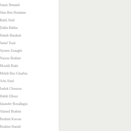
Samir Bettaieb
Slim Ben Hmidane
Rabiî Abdi
Dalila Babba
Hattab Barakati
Jamel Touir
Aymen Zouaghi
Naceur Brahmi
Mouldi Riahi
Mehdi Ben Gharbia
Arbi Abid
Sadok Chourou
Habib Ellouz
Iskander Bouallagui
Ahmed Brahim
Ibrahim Kassas
Ibrahim Hamdi