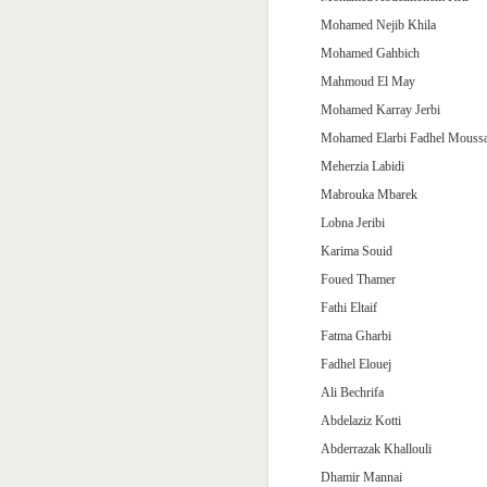
Mohamed Nejib Khila
Mohamed Gahbich
Mahmoud El May
Mohamed Karray Jerbi
Mohamed Elarbi Fadhel Mouss
Meherzia Labidi
Mabrouka Mbarek
Lobna Jeribi
Karima Souid
Foued Thamer
Fathi Eltaif
Fatma Gharbi
Fadhel Elouej
Ali Bechrifa
Abdelaziz Kotti
Abderrazak Khallouli
Dhamir Mannai