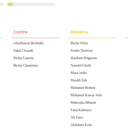
Contre
Abstenu
Abdelbasset Becheikh
Bechir Nefzi
Salah Chouaib
Souhir Dardouri
Bechir Lazzem
Haythem Belgacem
Bechir Chammem
Naoufel Ghribi
Maya Jeribi
Mouldi Zidi
Mohamed Brahmi
Mohamed Karray Jerbi
Mabrouka Mbarek
Faiza Kadoussi
Ali Fares
Abdelaziz Kotti