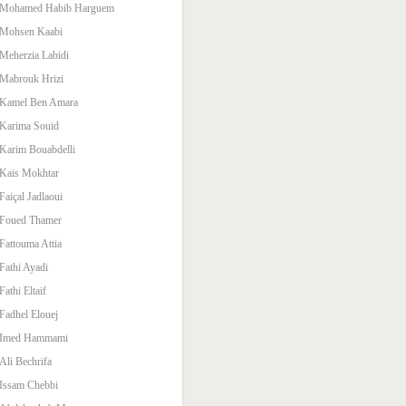
Mohamed Habib Harguem
Mohsen Kaabi
Meherzia Labidi
Mabrouk Hrizi
Kamel Ben Amara
Karima Souid
Karim Bouabdelli
Kais Mokhtar
Faiçal Jadlaoui
Foued Thamer
Fattouma Attia
Fathi Ayadi
Fathi Eltaif
Fadhel Elouej
Imed Hammami
Ali Bechrifa
Issam Chebbi