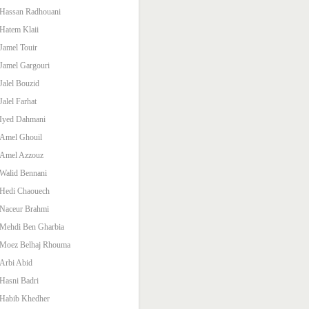
Hassan Radhouani
Hatem Klaii
Jamel Touir
Jamel Gargouri
Jalel Bouzid
Jalel Farhat
Iyed Dahmani
Amel Ghouil
Amel Azzouz
Walid Bennani
Hedi Chaouech
Naceur Brahmi
Mehdi Ben Gharbia
Moez Belhaj Rhouma
Arbi Abid
Hasni Badri
Habib Khedher