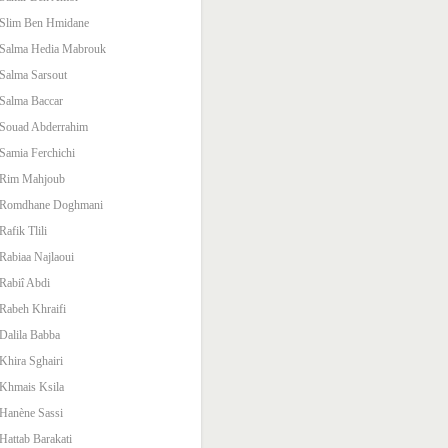
Slim Ben Hmidane
Salma Hedia Mabrouk
Salma Sarsout
Salma Baccar
Souad Abderrahim
Samia Ferchichi
Rim Mahjoub
Romdhane Doghmani
Rafik Tlili
Rabiaa Najlaoui
Rabiî Abdi
Rabeh Khraifi
Dalila Babba
Khira Sghairi
Khmais Ksila
Hanène Sassi
Hattab Barakati