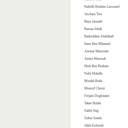
Hafedh Ibrahim Lassoued
Jawhara Tiss
Baya Jaouadi
Basma Jebali
Badreddine Abdelkafi
Imen Ben Mhamed
Anouar Marzouki
Amira Marzouk
Hedi Ben Braham
Nafti Mahdhi
Mouldi Riahi
Moncef Cherni
Ferjani Doghmane
Tahar Hmila
Sahbi Atig
Zohra Smida
Jdidi Essbouîi