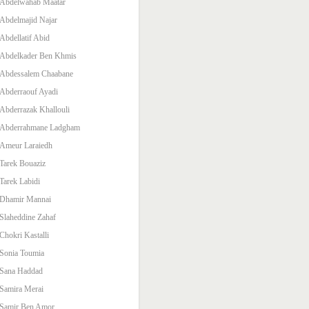
Abdelwahab Maatar
Abdelmajid Najar
Abdellatif Abid
Abdelkader Ben Khmis
Abdessalem Chaabane
Abderraouf Ayadi
Abderrazak Khallouli
Abderrahmane Ladgham
Ameur Laraiedh
Tarek Bouaziz
Tarek Labidi
Dhamir Mannai
Slaheddine Zahaf
Chokri Kastalli
Sonia Toumia
Sana Haddad
Samira Merai
Samir Ben Amor