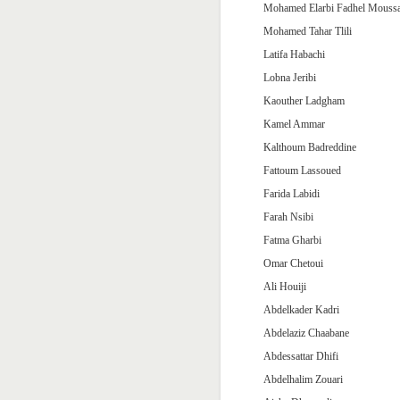
Mohamed Elarbi Fadhel Mouss
Mohamed Tahar Tlili
Latifa Habachi
Lobna Jeribi
Kaouther Ladgham
Kamel Ammar
Kalthoum Badreddine
Fattoum Lassoued
Farida Labidi
Farah Nsibi
Fatma Gharbi
Omar Chetoui
Ali Houiji
Abdelkader Kadri
Abdelaziz Chaabane
Abdessattar Dhifi
Abdelhalim Zouari