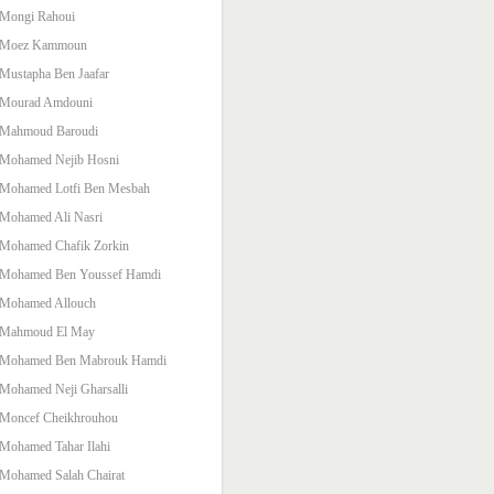
Mongi Rahoui
Moez Kammoun
Mustapha Ben Jaafar
Mourad Amdouni
Mahmoud Baroudi
Mohamed Nejib Hosni
Mohamed Lotfi Ben Mesbah
Mohamed Ali Nasri
Mohamed Chafik Zorkin
Mohamed Ben Youssef Hamdi
Mohamed Allouch
Mahmoud El May
Mohamed Ben Mabrouk Hamdi
Mohamed Neji Gharsalli
Moncef Cheikhrouhou
Mohamed Tahar Ilahi
Mohamed Salah Chairat