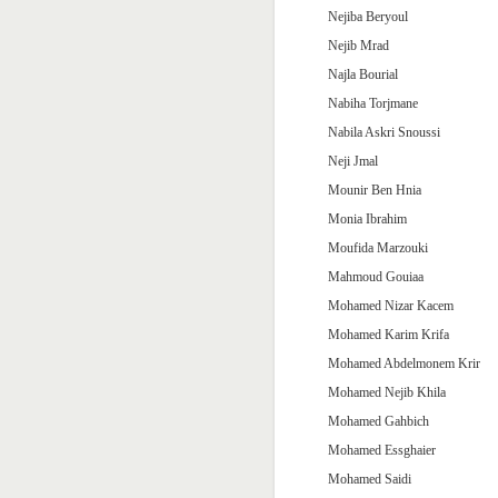
Nejiba Beryoul
Nejib Mrad
Najla Bourial
Nabiha Torjmane
Nabila Askri Snoussi
Neji Jmal
Mounir Ben Hnia
Monia Ibrahim
Moufida Marzouki
Mahmoud Gouiaa
Mohamed Nizar Kacem
Mohamed Karim Krifa
Mohamed Abdelmonem Krir
Mohamed Nejib Khila
Mohamed Gahbich
Mohamed Essghaier
Mohamed Saidi