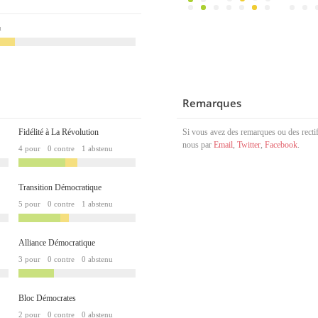
u
Remarques
Fidélité à La Révolution
Si vous avez des remarques ou des rectif
nous par
Email
,
Twitter
,
Facebook
.
4 pour
0 contre
1 abstenu
Transition Démocratique
5 pour
0 contre
1 abstenu
Alliance Démocratique
3 pour
0 contre
0 abstenu
Bloc Démocrates
2 pour
0 contre
0 abstenu