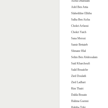
Aicha Dhaouadi
Adel Ben Attia
Slaheddine Elhiba
Salha Ben Aicha
Chokri Arfaoui
Chokri Yaich
Sana Mersni
Samir Bettaieb
Slimane Hlal
Selim Ben Abdessalam
Said Kharchoufi
Saâd Bouaïche
Zied Doulatli
Zied Ladhari
Rim Thairi
Dalila Bouain
Halima Guenni
Habiba Triki