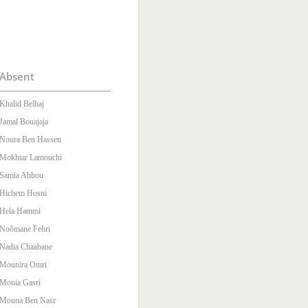
Absent
Khalid Belhaj
Jamal Bouajaja
Noura Ben Hassen
Mokhtar Lamouchi
Samia Abbou
Hichem Hosni
Hela Hammi
Noômane Fehri
Nadia Chaabane
Mounira Omri
Monia Gasri
Mouna Ben Nasr