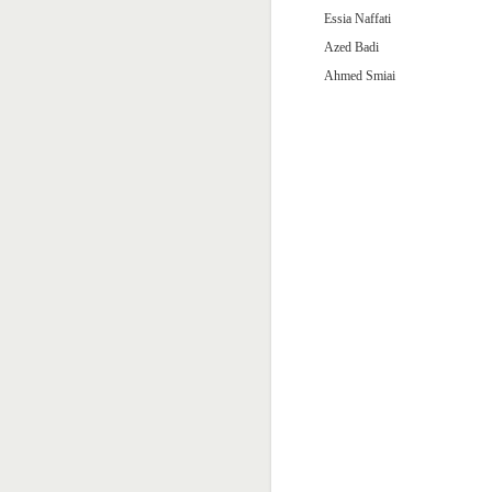
Essia Naffati
Azed Badi
Ahmed Smiai