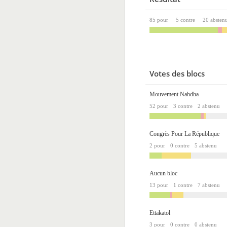
85 pour
5 contre
20 absten
Votes des blocs
Mouvement Nahdha
52 pour
3 contre
2 abstenu
Congrès Pour La République
2 pour
0 contre
5 abstenu
Aucun bloc
13 pour
1 contre
7 abstenu
Ettakatol
3 pour
0 contre
0 abstenu