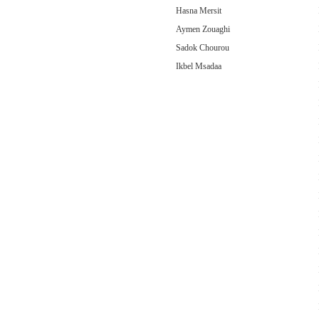
Hasna Mersit
Aymen Zouaghi
Sadok Chourou
Ikbel Msadaa