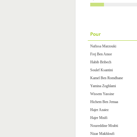
Pour
Nafissa Marzouki
Frej Ben Amor
Habib Bribech
Soulef Ksantini
Kamel Ben Romdhane
Yamina Zoghlami
Wissem Yassine
Hichem Ben Jemaa
Hajer Azaiez
Hajer Mnifi
Noureddine Mrabti
Nizar Makhloufi