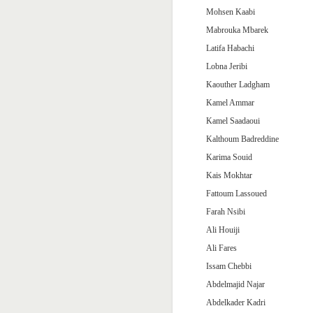
Mohsen Kaabi
Mabrouka Mbarek
Latifa Habachi
Lobna Jeribi
Kaouther Ladgham
Kamel Ammar
Kamel Saadaoui
Kalthoum Badreddine
Karima Souid
Kais Mokhtar
Fattoum Lassoued
Farah Nsibi
Ali Houiji
Ali Fares
Issam Chebbi
Abdelmajid Najar
Abdelkader Kadri