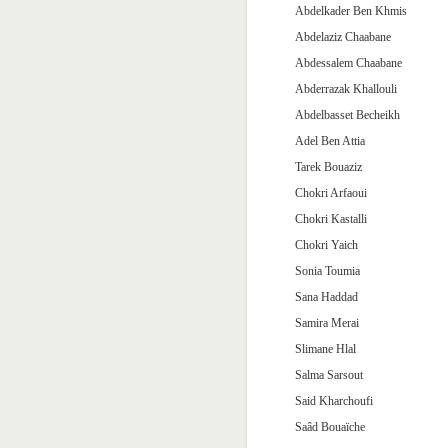
Abdelkader Ben Khmis
Abdelaziz Chaabane
Abdessalem Chaabane
Abderrazak Khallouli
Abdelbasset Becheikh
Adel Ben Attia
Tarek Bouaziz
Chokri Arfaoui
Chokri Kastalli
Chokri Yaich
Sonia Toumia
Sana Haddad
Samira Merai
Slimane Hlal
Salma Sarsout
Said Kharchoufi
Saâd Bouaïche