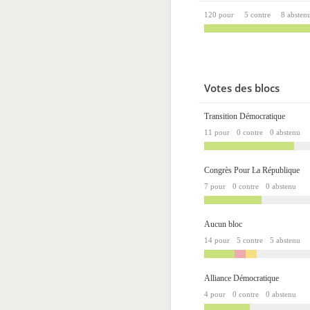
120 pour
5 contre
8 absten
Votes des blocs
Transition Démocratique
11 pour
0 contre
0 abstenu
Congrès Pour La République
7 pour
0 contre
0 abstenu
Aucun bloc
14 pour
5 contre
5 abstenu
Alliance Démocratique
4 pour
0 contre
0 abstenu