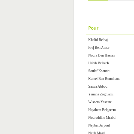
Pour
Khalid Belhaj
Frej Ben Amor
Noura Ben Hassen
Habib Bribech
Soulef Ksantini
Kamel Ben Romdhane
Samia Abbou
Yamina Zoghlami
Wissem Yassine
Haythem Belgacem
Noureddine Mrabti
Nejiba Beryoul
Nejib Mrad