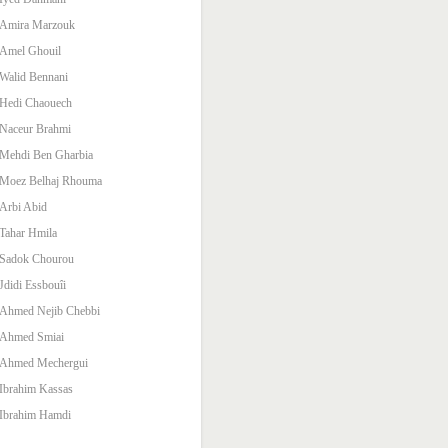
Amira Marzouk
Amel Ghouil
Walid Bennani
Hedi Chaouech
Naceur Brahmi
Mehdi Ben Gharbia
Moez Belhaj Rhouma
Arbi Abid
Tahar Hmila
Sadok Chourou
Jdidi Essbouîi
Ahmed Nejib Chebbi
Ahmed Smiai
Ahmed Mechergui
Ibrahim Kassas
Ibrahim Hamdi