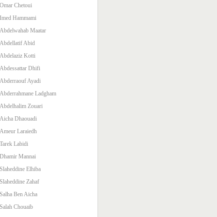
Omar Chetoui
Imed Hammami
Abdelwahab Maatar
Abdellatif Abid
Abdelaziz Kotti
Abdessattar Dhifi
Abderraouf Ayadi
Abderrahmane Ladgham
Abdelhalim Zouari
Aicha Dhaouadi
Ameur Laraiedh
Tarek Labidi
Dhamir Mannai
Slaheddine Elhiba
Slaheddine Zahaf
Salha Ben Aicha
Salah Chouaib