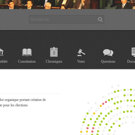
mblée
Constitution
Chroniques
Votes
Questions
Docu
e loi organique portant création de
e pour les élections