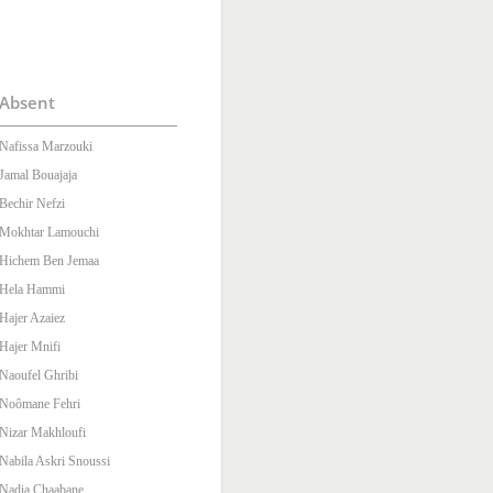
Absent
Nafissa Marzouki
Jamal Bouajaja
Bechir Nefzi
Mokhtar Lamouchi
Hichem Ben Jemaa
Hela Hammi
Hajer Azaiez
Hajer Mnifi
Naoufel Ghribi
Noômane Fehri
Nizar Makhloufi
Nabila Askri Snoussi
Nadia Chaabane