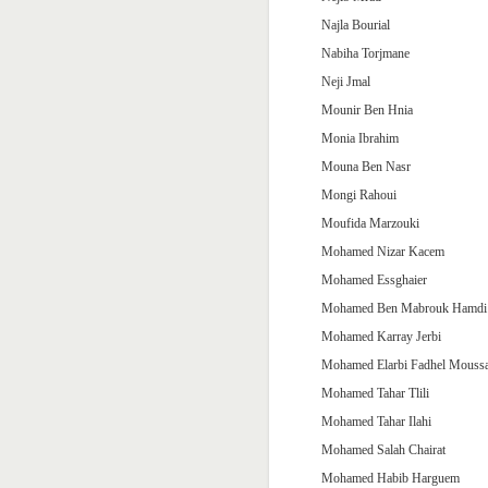
Najla Bourial
Nabiha Torjmane
Neji Jmal
Mounir Ben Hnia
Monia Ibrahim
Mouna Ben Nasr
Mongi Rahoui
Moufida Marzouki
Mohamed Nizar Kacem
Mohamed Essghaier
Mohamed Ben Mabrouk Hamdi
Mohamed Karray Jerbi
Mohamed Elarbi Fadhel Mouss
Mohamed Tahar Tlili
Mohamed Tahar Ilahi
Mohamed Salah Chairat
Mohamed Habib Harguem