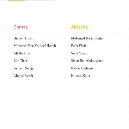
Contre
Abstenu
Hichem Hosni
Mohamed Karim Krifa
Mohamed Ben Youssef Hamdi
Fathi Eltaif
Ali Bechrifa
Sana Mersni
Rim Thairi
Selim Ben Abdessalam
Aymen Zouaghi
Rabiaa Najlaoui
Ahmed Essefi
Khmais Ksila