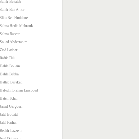
Samir Bettaieb
Samir Ben Amor
Slim Ben Hmidane
Salma Hedia Mabrouk
Salma Baccar
Souad Abderrahim
Zied Ladhari
Rafik Tlili
Dalila Bouain
Dalila Babba
Hattab Barakati
Hafedh Ibrahim Lassoued
Hatem Klaii
Jamel Gargouri
Jalel Bouzid
Jalel Farhat
Bechir Lazzem
Iyed Dahmani