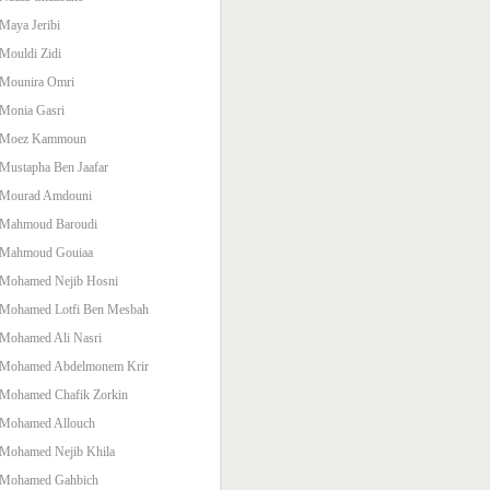
Maya Jeribi
Mouldi Zidi
Mounira Omri
Monia Gasri
Moez Kammoun
Mustapha Ben Jaafar
Mourad Amdouni
Mahmoud Baroudi
Mahmoud Gouiaa
Mohamed Nejib Hosni
Mohamed Lotfi Ben Mesbah
Mohamed Ali Nasri
Mohamed Abdelmonem Krir
Mohamed Chafik Zorkin
Mohamed Allouch
Mohamed Nejib Khila
Mohamed Gahbich