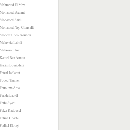
Mahmoud El May
Mohamed Brahmi
Mohamed Saidi
Mohamed Neji Gharsalli
Moncef Cheikhrouhou
Meherzia Labidi
Mabrouk Hrizi
Kamel Ben Amara
Karim Bouabdelli
Faiçal Jadlaoui
Foued Thamer
Fattouma Attia
Farida Labidi
Fathi Ayadi
Faiza Kadoussi
Fatma Gharbi
Fadhel Elouej