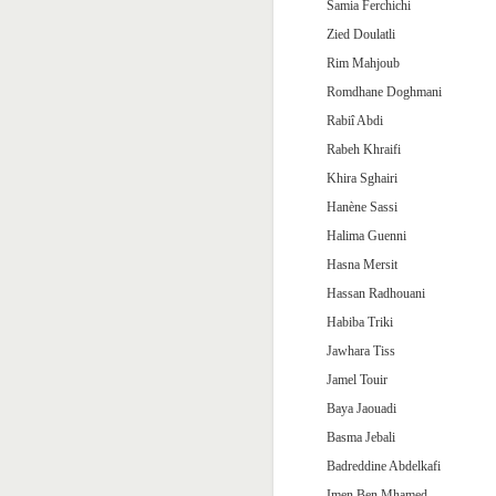
Samia Ferchichi
Zied Doulatli
Rim Mahjoub
Romdhane Doghmani
Rabiî Abdi
Rabeh Khraifi
Khira Sghairi
Hanène Sassi
Halima Guenni
Hasna Mersit
Hassan Radhouani
Habiba Triki
Jawhara Tiss
Jamel Touir
Baya Jaouadi
Basma Jebali
Badreddine Abdelkafi
Imen Ben Mhamed