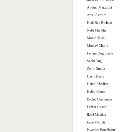
Anouar Marzouki
Amel Azzouz
Hedi Ben Braham
Nafti Mahdhi
Mouldi Riahi
Moncef Cherni
Ferjani Doghmane
Sahbi Atig
Zohra Smida
Hasni Badri
Habib Khedher
Habib Ellouz
Bechir Chammem
Lazhar Chamli
Ikbel Msadaa
Essia Naffati
Iskander Bouallagui