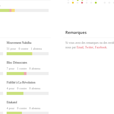
u
Remarques
Mouvement Nahdha
Si vous avez des remarques ou des rectif
nous par
Email
,
Twitter
,
Facebook
.
51 pour
0 contre
1 abstenu
Bloc Démocrates
7 pour
1 contre
0 abstenu
Fidélité à La Révolution
4 pour
0 contre
0 abstenu
Ettakatol
4 pour
0 contre
0 abstenu