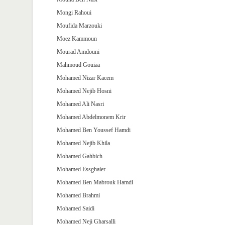
Mongi Rahoui
Moufida Marzouki
Moez Kammoun
Mourad Amdouni
Mahmoud Gouiaa
Mohamed Nizar Kacem
Mohamed Nejib Hosni
Mohamed Ali Nasri
Mohamed Abdelmonem Krir
Mohamed Ben Youssef Hamdi
Mohamed Nejib Khila
Mohamed Gahbich
Mohamed Essghaier
Mohamed Ben Mabrouk Hamdi
Mohamed Brahmi
Mohamed Saidi
Mohamed Neji Gharsalli