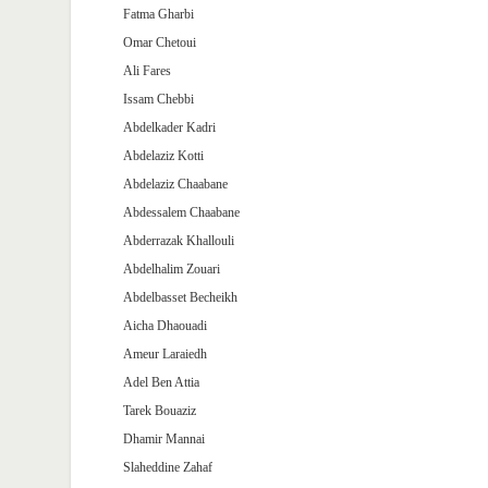
Fatma Gharbi
Omar Chetoui
Ali Fares
Issam Chebbi
Abdelkader Kadri
Abdelaziz Kotti
Abdelaziz Chaabane
Abdessalem Chaabane
Abderrazak Khallouli
Abdelhalim Zouari
Abdelbasset Becheikh
Aicha Dhaouadi
Ameur Laraiedh
Adel Ben Attia
Tarek Bouaziz
Dhamir Mannai
Slaheddine Zahaf