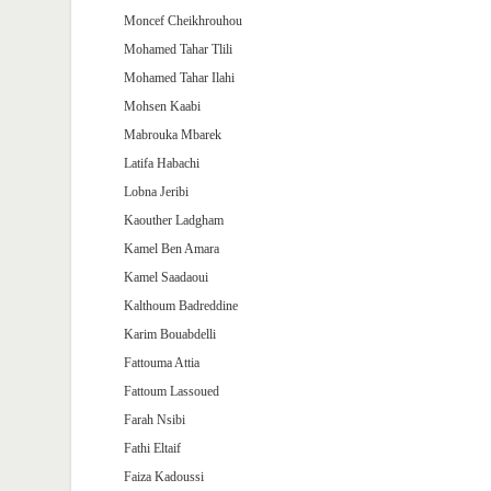
Moncef Cheikhrouhou
Mohamed Tahar Tlili
Mohamed Tahar Ilahi
Mohsen Kaabi
Mabrouka Mbarek
Latifa Habachi
Lobna Jeribi
Kaouther Ladgham
Kamel Ben Amara
Kamel Saadaoui
Kalthoum Badreddine
Karim Bouabdelli
Fattouma Attia
Fattoum Lassoued
Farah Nsibi
Fathi Eltaif
Faiza Kadoussi