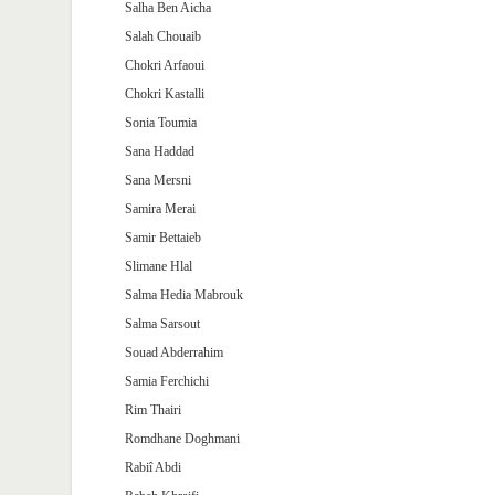
Salha Ben Aicha
Salah Chouaib
Chokri Arfaoui
Chokri Kastalli
Sonia Toumia
Sana Haddad
Sana Mersni
Samira Merai
Samir Bettaieb
Slimane Hlal
Salma Hedia Mabrouk
Salma Sarsout
Souad Abderrahim
Samia Ferchichi
Rim Thairi
Romdhane Doghmani
Rabiî Abdi