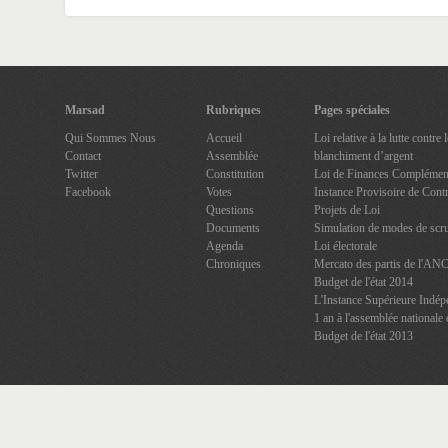
Marsad
Rubriques
Pages spéciales
Qui Sommes Nous
Accueil
Loi relative à la lutte contre
Contact
Assemblée
blanchiment d’argent
Twitter
Constitution
Loi de Finances Complément
Facebook
Votes
Instance Provisoire de Contr
Questions
Projets de Loi
Documents
Simulation de modes de scru
Agenda
Loi électorale
Chroniques
Mercato des partis de l'AN
Budget de l'état 2014
L'Instance Supérieure Indép
1 an à l'assemblée nationale 
Budget de l'état 2013