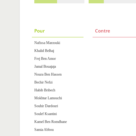
Pour
Contre
Nafissa Marzouki
Khalid Belhaj
Frej Ben Amor
Jamal Bouajaja
Noura Ben Hassen
Bechir Nefzi
Habib Bribech
Mokhtar Lamouchi
Souhir Dardouri
Soulef Ksantini
Kamel Ben Romdhane
Samia Abbou