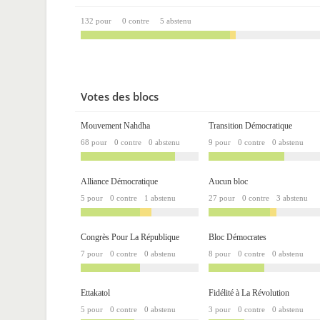
132 pour
0 contre
5 abstenu
Votes des blocs
Mouvement Nahdha
Transition Démocratique
68 pour
0 contre
0 abstenu
9 pour
0 contre
0 abstenu
Alliance Démocratique
Aucun bloc
5 pour
0 contre
1 abstenu
27 pour
0 contre
3 abstenu
Congrès Pour La République
Bloc Démocrates
7 pour
0 contre
0 abstenu
8 pour
0 contre
0 abstenu
Ettakatol
Fidélité à La Révolution
5 pour
0 contre
0 abstenu
3 pour
0 contre
0 abstenu