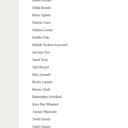
Rabeh Khraifi
Dalila Bouain
Khira Sghairi
Hanène Sassi
Halima Guenni
Habiba Triki
Hafedh Ibrahim Lassoued
Jawhara Tiss
Jamel Touir
Jalel Bouzid
Baya Jaouadi
Bechir Lazzem
Basma Jebali
Badreddine Abdelkafi
Imen Ben Mhamed
Anouar Marzouki
Amel Ghouil
Amel Azzouz