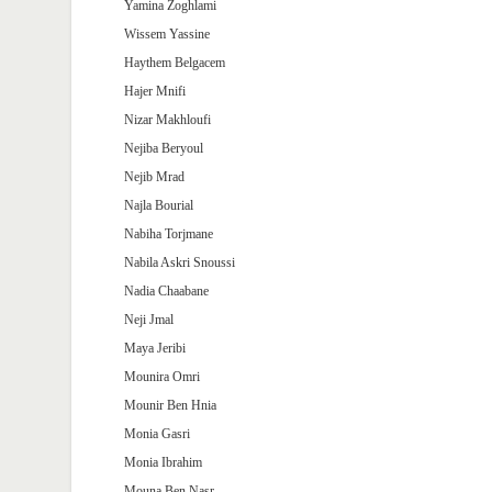
Yamina Zoghlami
Wissem Yassine
Haythem Belgacem
Hajer Mnifi
Nizar Makhloufi
Nejiba Beryoul
Nejib Mrad
Najla Bourial
Nabiha Torjmane
Nabila Askri Snoussi
Nadia Chaabane
Neji Jmal
Maya Jeribi
Mounira Omri
Mounir Ben Hnia
Monia Gasri
Monia Ibrahim
Mouna Ben Nasr