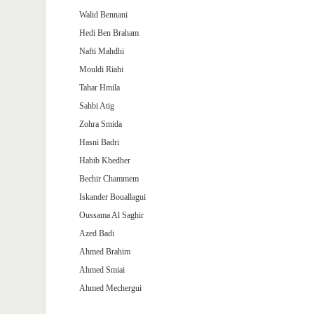
Walid Bennani
Hedi Ben Braham
Nafti Mahdhi
Mouldi Riahi
Tahar Hmila
Sahbi Atig
Zohra Smida
Hasni Badri
Habib Khedher
Bechir Chammem
Iskander Bouallagui
Oussama Al Saghir
Azed Badi
Ahmed Brahim
Ahmed Smiai
Ahmed Mechergui