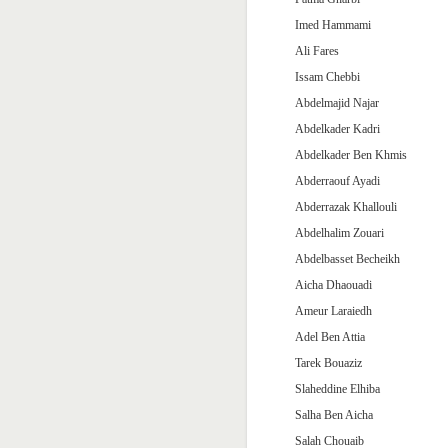
Imed Hammami
Ali Fares
Issam Chebbi
Abdelmajid Najar
Abdelkader Kadri
Abdelkader Ben Khmis
Abderraouf Ayadi
Abderrazak Khallouli
Abdelhalim Zouari
Abdelbasset Becheikh
Aicha Dhaouadi
Ameur Laraiedh
Adel Ben Attia
Tarek Bouaziz
Slaheddine Elhiba
Salha Ben Aicha
Salah Chouaib