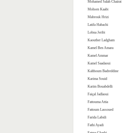
Mohamed Salah Chairat
Mohsen Kaabi
Mabrouk Hrizi
Latifa Habachi
Lobna Jeribi
Kaouther Ladgham
Kamel Ben Amara
Kamel Ammar
Kamel Saadaoui
Kalthoum Badreddine
Karima Souid
Karim Bouabdelli
Faiçal Jadlaoui
Fattouma Attia
Fattoum Lassoued
Farida Labidi
Fathi Ayadi
Fatma Gharbi