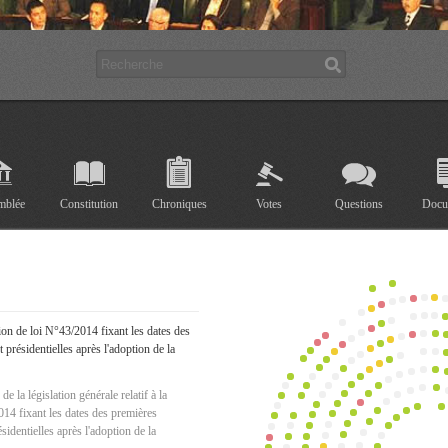
mblée
Constitution
Chroniques
Votes
Questions
Docu
ition de loi N°43/2014 fixant les dates des
t présidentielles après l'adoption de la
 la législation générale relatif à la
014 fixant les dates des premières
ésidentielles après l'adoption de la