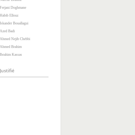
Ferjani Doghmane
Habib Ellouz
Iskander Bouallagui
Azed Badi
Ahmed Nejib Chebbi
Ahmed Brahim
Ibrahim Kassas
Justifié