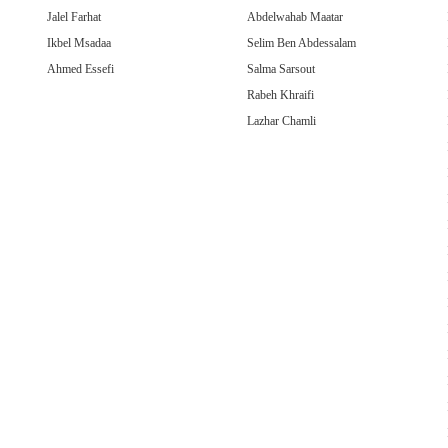
Jalel Farhat
Abdelwahab Maatar
Ikbel Msadaa
Selim Ben Abdessalam
Ahmed Essefi
Salma Sarsout
Rabeh Khraifi
Lazhar Chamli