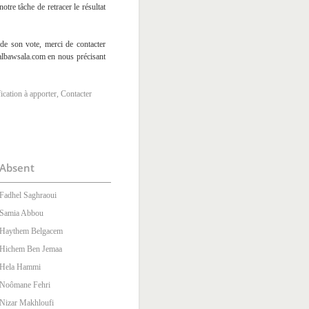
tre tâche de retracer le résultat
t de son vote, merci de contacter
albawsala.com en nous précisant
ication à apporter, Contacter
Absent
Fadhel Saghraoui
Samia Abbou
Haythem Belgacem
Hichem Ben Jemaa
Hela Hammi
Noômane Fehri
Nizar Makhloufi