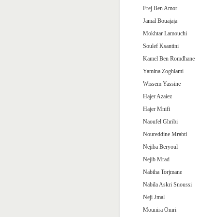
Frej Ben Amor
Jamal Bouajaja
Mokhtar Lamouchi
Soulef Ksantini
Kamel Ben Romdhane
Yamina Zoghlami
Wissem Yassine
Hajer Azaiez
Hajer Mnifi
Naoufel Ghribi
Noureddine Mrabti
Nejiba Beryoul
Nejib Mrad
Nabiha Torjmane
Nabila Askri Snoussi
Neji Jmal
Mounira Omri