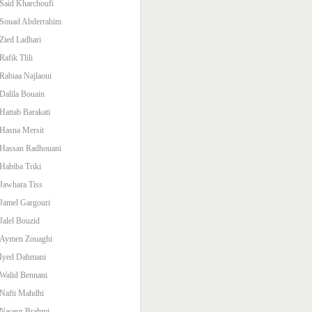
Said Kharchoufi
Souad Abderrahim
Zied Ladhari
Rafik Tlili
Rabiaa Najlaoui
Dalila Bouain
Hattab Barakati
Hasna Mersit
Hassan Radhouani
Habiba Triki
Jawhara Tiss
Jamel Gargouri
Jalel Bouzid
Aymen Zouaghi
Iyed Dahmani
Walid Bennani
Nafti Mahdhi
Naceur Brahmi