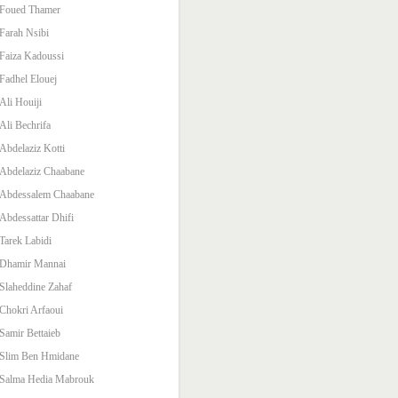
Foued Thamer
Farah Nsibi
Faiza Kadoussi
Fadhel Elouej
Ali Houiji
Ali Bechrifa
Abdelaziz Kotti
Abdelaziz Chaabane
Abdessalem Chaabane
Abdessattar Dhifi
Tarek Labidi
Dhamir Mannai
Slaheddine Zahaf
Chokri Arfaoui
Samir Bettaieb
Slim Ben Hmidane
Salma Hedia Mabrouk