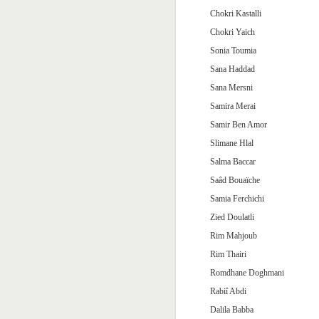
Chokri Kastalli
Chokri Yaich
Sonia Toumia
Sana Haddad
Sana Mersni
Samira Merai
Samir Ben Amor
Slimane Hlal
Salma Baccar
Saâd Bouaïche
Samia Ferchichi
Zied Doulatli
Rim Mahjoub
Rim Thairi
Romdhane Doghmani
Rabiî Abdi
Dalila Babba