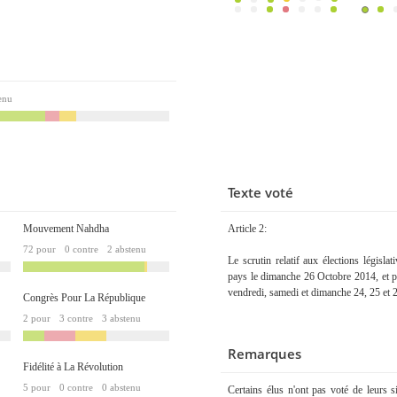
enu
Texte voté
Mouvement Nahdha
Article 2:
72 pour
0 contre
2 abstenu
Le scrutin relatif aux élections législat
pays le dimanche 26 Octobre 2014, et pou
vendredi, samedi et dimanche 24, 25 et 
Congrès Pour La République
2 pour
3 contre
3 abstenu
Remarques
Fidélité à La Révolution
5 pour
0 contre
0 abstenu
Certains élus n'ont pas voté de leurs 