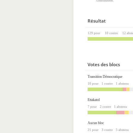
constitution.
Résultat
129 pour
10 contre
12 abst
Votes des blocs
Transition Démocratique
10 pour
1 contre
1 abstenu
Ettakatol
7 pour
2 contre
1 abstenu
Aucun bloc
21 pour
3 contre
5 abstenu