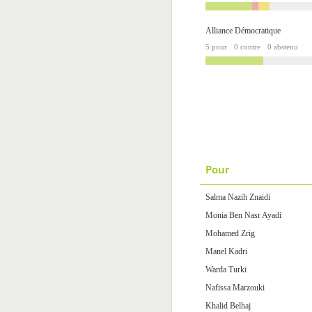
Alliance Démocratique
5 pour
0 contre
0 abstenu
Pour
Salma Nazih Znaidi
Monia Ben Nasr Ayadi
Mohamed Zrig
Manel Kadri
Warda Turki
Nafissa Marzouki
Khalid Belhaj