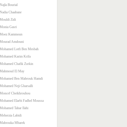
Najla Bourial
Nadia Chaabane
Mouldi Zidi
Monia Gasri
Moez Kammoun
Mourad Amdouni
Mohamed Lotfi Ben Mesbah
Mohamed Karim Krifa
Mohamed Chafik Zorkin
Mahmoud El May
Mohamed Ben Mabrouk Hamdi
Mohamed Neji Gharsalli
Moncef Cheikhrouhou
Mohamed Elarbi Fadhel Moussa
Mohamed Tahar Ilahi
Meherzia Labidi
Mabrouka Mbarek