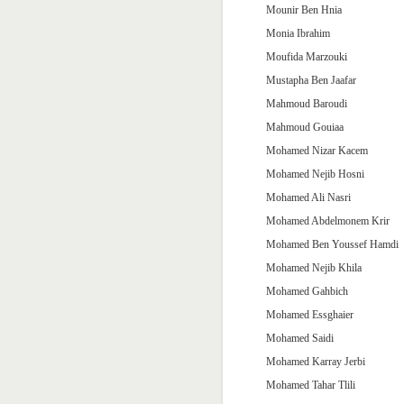
Mounir Ben Hnia
Monia Ibrahim
Moufida Marzouki
Mustapha Ben Jaafar
Mahmoud Baroudi
Mahmoud Gouiaa
Mohamed Nizar Kacem
Mohamed Nejib Hosni
Mohamed Ali Nasri
Mohamed Abdelmonem Krir
Mohamed Ben Youssef Hamdi
Mohamed Nejib Khila
Mohamed Gahbich
Mohamed Essghaier
Mohamed Saidi
Mohamed Karray Jerbi
Mohamed Tahar Tlili