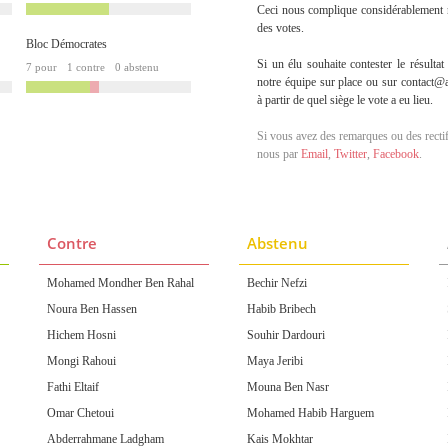
Ceci nous complique considérablement no
des votes.
Bloc Démocrates
Si un élu souhaite contester le résulta
7 pour
1 contre
0 abstenu
notre équipe sur place ou sur contact@
à partir de quel siège le vote a eu lieu.
Si vous avez des remarques ou des rectif
nous par
Email
,
Twitter
,
Facebook
.
Contre
Abstenu
Mohamed Mondher Ben Rahal
Bechir Nefzi
Noura Ben Hassen
Habib Bribech
Hichem Hosni
Souhir Dardouri
Mongi Rahoui
Maya Jeribi
Fathi Eltaif
Mouna Ben Nasr
Omar Chetoui
Mohamed Habib Harguem
Abderrahmane Ladgham
Kais Mokhtar