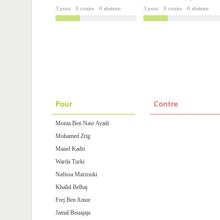
3 pour
0 contre
0 abstenu
3 pour
0 contre
0 abstenu
Pour
Contre
Monia Ben Nasr Ayadi
Mohamed Zrig
Manel Kadri
Warda Turki
Nafissa Marzouki
Khalid Belhaj
Frej Ben Amor
Jamal Bouajaja