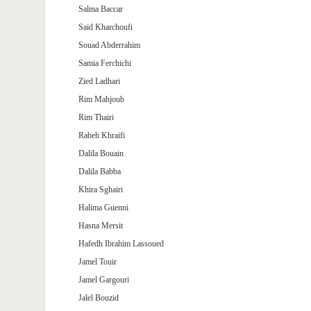
Salma Baccar
Said Kharchoufi
Souad Abderrahim
Samia Ferchichi
Zied Ladhari
Rim Mahjoub
Rim Thairi
Rabeh Khraifi
Dalila Bouain
Dalila Babba
Khira Sghairi
Halima Guenni
Hasna Mersit
Hafedh Ibrahim Lassoued
Jamel Touir
Jamel Gargouri
Jalel Bouzid