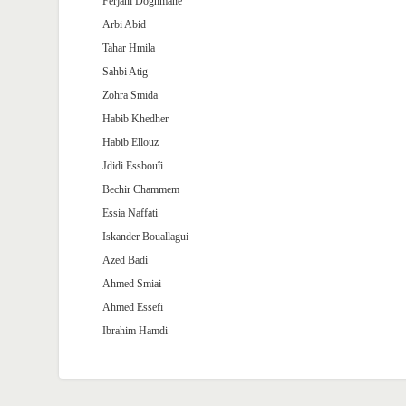
Ferjani Doghmane
Arbi Abid
Tahar Hmila
Sahbi Atig
Zohra Smida
Habib Khedher
Habib Ellouz
Jdidi Essbouîi
Bechir Chammem
Essia Naffati
Iskander Bouallagui
Azed Badi
Ahmed Smiai
Ahmed Essefi
Ibrahim Hamdi