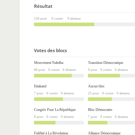
Résultat
126 pour
0 contre
0 abstenu
Votes des blocs
Mouvement Nahdha
Transition Démocratique
66 pour
0 contre
0 abstenu
9 pour
0 contre
0 abstenu
Ettakatol
Aucun bloc
7 pour
0 contre
0 abstenu
25 pour
0 contre
0 abstenu
Congrès Pour La République
Bloc Démocrates
6 pour
0 contre
0 abstenu
7 pour
0 contre
0 abstenu
Fidélité à La Révolution
Alliance Démocratique