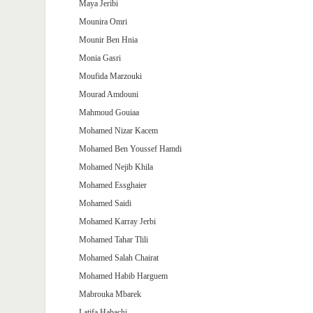
Maya Jeribi
Mounira Omri
Mounir Ben Hnia
Monia Gasri
Moufida Marzouki
Mourad Amdouni
Mahmoud Gouiaa
Mohamed Nizar Kacem
Mohamed Ben Youssef Hamdi
Mohamed Nejib Khila
Mohamed Essghaier
Mohamed Saidi
Mohamed Karray Jerbi
Mohamed Tahar Tlili
Mohamed Salah Chairat
Mohamed Habib Harguem
Mabrouka Mbarek
Latifa Habachi