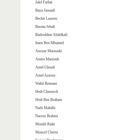
Jalel Farhat
Baya Jaouadi
Bechir Lazzem
Basma Jebali
Badreddine Abdelkafi
Imen Ben Mhamed
Anouar Marzouki
Amira Marzouk
Amel Ghouil
Amel Azzouz
Walid Bennani
Hedi Chaouech
Hedi Ben Braham
Nafti Mahdhi
Naceur Brahmi
Mouldi Riahi
Moncef Cherni