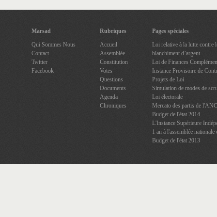
Marsad
Rubriques
Pages spéciales
Qui Sommes Nous
Accueil
Loi relative à la lutte contre
Contact
Assemblée
blanchiment d’argent
Twitter
Constitution
Loi de Finances Complément
Facebook
Votes
Instance Provisoire de Contr
Questions
Projets de Loi
Documents
Simulation de modes de scru
Agenda
Loi électorale
Chroniques
Mercato des partis de l'AN
Budget de l'état 2014
L'Instance Supérieure Indép
1 an à l'assemblée nationale 
Budget de l'état 2013