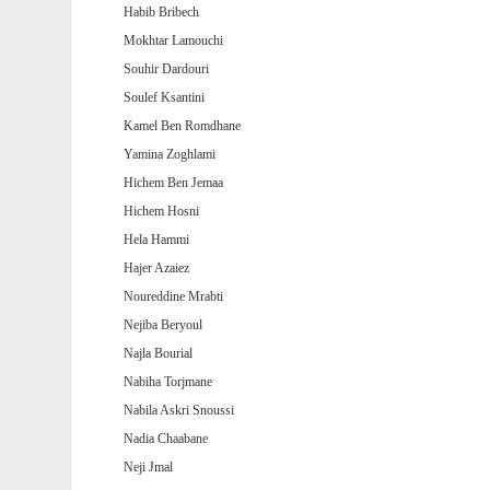
Habib Bribech
Mokhtar Lamouchi
Souhir Dardouri
Soulef Ksantini
Kamel Ben Romdhane
Yamina Zoghlami
Hichem Ben Jemaa
Hichem Hosni
Hela Hammi
Hajer Azaiez
Noureddine Mrabti
Nejiba Beryoul
Najla Bourial
Nabiha Torjmane
Nabila Askri Snoussi
Nadia Chaabane
Neji Jmal