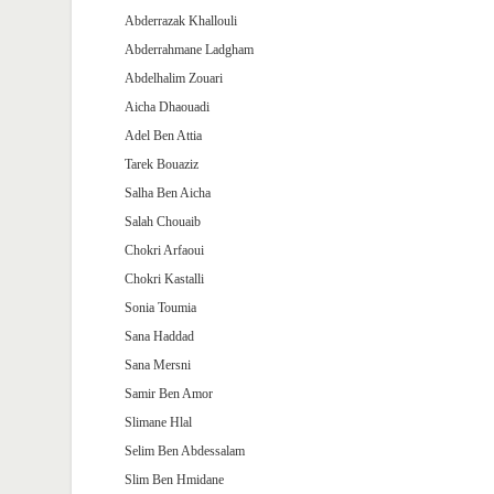
Abderrazak Khallouli
Abderrahmane Ladgham
Abdelhalim Zouari
Aicha Dhaouadi
Adel Ben Attia
Tarek Bouaziz
Salha Ben Aicha
Salah Chouaib
Chokri Arfaoui
Chokri Kastalli
Sonia Toumia
Sana Haddad
Sana Mersni
Samir Ben Amor
Slimane Hlal
Selim Ben Abdessalam
Slim Ben Hmidane