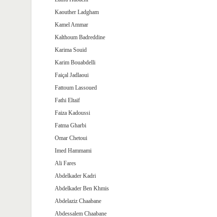
Kaouther Ladgham
Kamel Ammar
Kalthoum Badreddine
Karima Souid
Karim Bouabdelli
Faiçal Jadlaoui
Fattoum Lassoued
Fathi Eltaif
Faiza Kadoussi
Fatma Gharbi
Omar Chetoui
Imed Hammami
Ali Fares
Abdelkader Kadri
Abdelkader Ben Khmis
Abdelaziz Chaabane
Abdessalem Chaabane