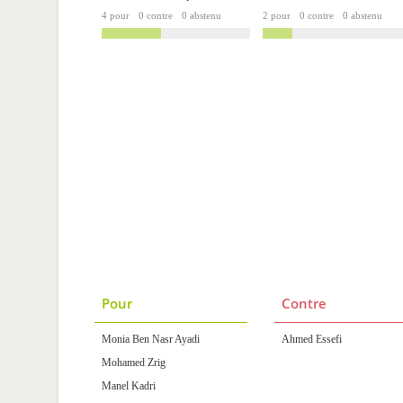
4 pour
0 contre
0 abstenu
2 pour
0 contre
0 abstenu
Pour
Contre
Monia Ben Nasr Ayadi
Ahmed Essefi
Mohamed Zrig
Manel Kadri