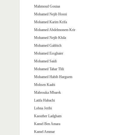
Mahmoud Gouiaa
Mohamed Nejib Hosni
Mohamed Karim Krifa
Mohamed Abdelmonem Krir
Mohamed Nejib Khila
Mohamed Gahbich
Mohamed Essghaier
Mohamed Saidi
Mohamed Tahar Tlili
Mohamed Habib Harguem
Mohsen Kaabi
Mabrouka Mbarek
Latifa Habachi
Lobna Jeribi
Kaouther Ladgham
Kamel Ben Amara
Kamel Ammar