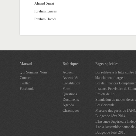
Ahmed Smiai
Ibrahim Kassas
Ibrahim Hamdi
Marsad
Rubriques
Pages spéciales
Qui Sommes Nous
Accueil
Loi relative à la lutte contre
Contact
Assemblée
blanchiment d’argent
Twitter
Constitution
Loi de Finances Complément
Facebook
Votes
Instance Provisoire de Contr
Questions
Projets de Loi
Documents
Simulation de modes de scru
Agenda
Loi électorale
Chroniques
Mercato des partis de l'AN
Budget de l'état 2014
L'Instance Supérieure Indép
1 an à l'assemblée nationale 
Budget de l'état 2013