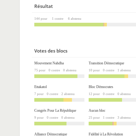
Résultat
144 pour
1 contre
6 abstenu
Votes des blocs
Mouvement Nahdha
Transition Démocratique
75 pour
0 contre
0 abstenu
10 pour
0 contre
1 abstenu
Ettakatol
Bloc Démocrates
7 pour
0 contre
2 abstenu
12 pour
0 contre
0 abstenu
Congrès Pour La République
Aucun bloc
9 pour
0 contre
0 abstenu
25 pour
1 contre
3 abstenu
Alliance Démocratique
Fidélité à La Révolution