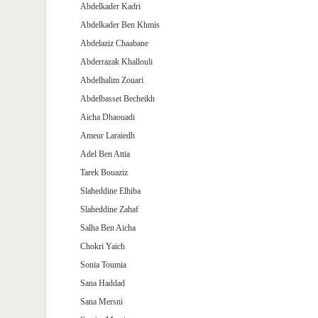
Abdelkader Kadri
Abdelkader Ben Khmis
Abdelaziz Chaabane
Abderrazak Khallouli
Abdelhalim Zouari
Abdelbasset Becheikh
Aicha Dhaouadi
Ameur Laraiedh
Adel Ben Attia
Tarek Bouaziz
Slaheddine Elhiba
Slaheddine Zahaf
Salha Ben Aicha
Chokri Yaich
Sonia Toumia
Sana Haddad
Sana Mersni