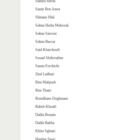
Samira Merai
Samir Ben Amor
Slimane Hlal
Salma Hedia Mabrouk
Salma Sarsout
Salma Baccar
Said Kharchoufi
Souad Abderrahim
Samia Ferchichi
Zied Ladhari
Rim Mahjoub
Rim Thairi
Romdhane Doghmani
Rabeh Khraifi
Dalila Bouain
Dalila Babba
Khira Sghairi
Hanène Sassi