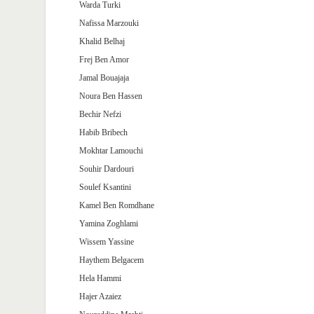
Warda Turki
Nafissa Marzouki
Khalid Belhaj
Frej Ben Amor
Jamal Bouajaja
Noura Ben Hassen
Bechir Nefzi
Habib Bribech
Mokhtar Lamouchi
Souhir Dardouri
Soulef Ksantini
Kamel Ben Romdhane
Yamina Zoghlami
Wissem Yassine
Haythem Belgacem
Hela Hammi
Hajer Azaiez