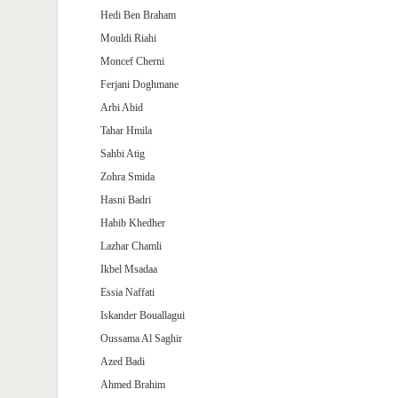
Hedi Ben Braham
Mouldi Riahi
Moncef Cherni
Ferjani Doghmane
Arbi Abid
Tahar Hmila
Sahbi Atig
Zohra Smida
Hasni Badri
Habib Khedher
Lazhar Chamli
Ikbel Msadaa
Essia Naffati
Iskander Bouallagui
Oussama Al Saghir
Azed Badi
Ahmed Brahim