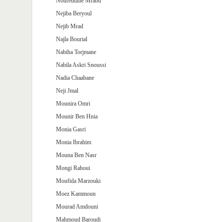
Noureddine Mrabti
Nejiba Beryoul
Nejib Mrad
Najla Bourial
Nabiha Torjmane
Nabila Askri Snoussi
Nadia Chaabane
Neji Jmal
Mounira Omri
Mounir Ben Hnia
Monia Gasri
Monia Ibrahim
Mouna Ben Nasr
Mongi Rahoui
Moufida Marzouki
Moez Kammoun
Mourad Amdouni
Mahmoud Baroudi