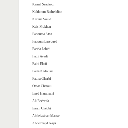
Kamel Saadaoui
Kalthoum Badreddine
Karima Souid
Kais Mokhtar
Fattouma Attia
Fattoum Lassoued
Farida Labidi
Fathi Ayadi
Fathi Eltaif
Faiza Kadoussi
Fatma Gharbi
Omar Chetoui
Imed Hammami
Ali Bechrifa
Issam Chebbi
Abdelwahab Maatar
Abdelmajid Najar