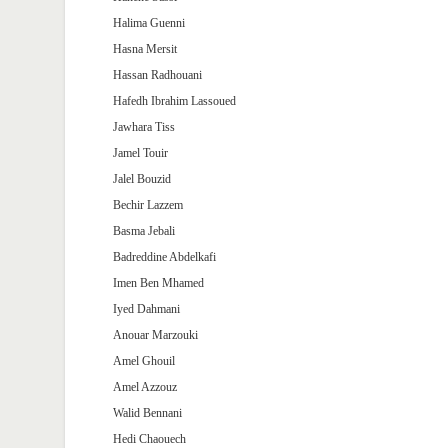
Halima Guenni
Hasna Mersit
Hassan Radhouani
Hafedh Ibrahim Lassoued
Jawhara Tiss
Jamel Touir
Jalel Bouzid
Bechir Lazzem
Basma Jebali
Badreddine Abdelkafi
Imen Ben Mhamed
Iyed Dahmani
Anouar Marzouki
Amel Ghouil
Amel Azzouz
Walid Bennani
Hedi Chaouech