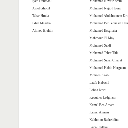
Iyed Dahmani
Mohamed Nizar Kacem
Amel Ghouil
Mohamed Nejib Hosni
Tahar Hmila
Mohamed Abdelmonem Kri
Ikbel Msadaa
Mohamed Ben Youssef Ha
Ahmed Brahim
Mohamed Essghaier
Mahmoud El May
Mohamed Saidi
Mohamed Tahar Tlili
Mohamed Salah Chairat
Mohamed Habib Harguem
Mohsen Kaabi
Latifa Habachi
Lobna Jeribi
Kaouther Ladgham
Kamel Ben Amara
Kamel Ammar
Kalthoum Badreddine
Faiçal Jadlaoui