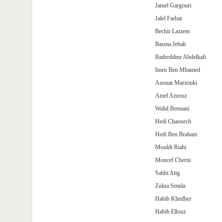
Jamel Gargouri
Jalel Farhat
Bechir Lazzem
Basma Jebali
Badreddine Abdelkafi
Imen Ben Mhamed
Anouar Marzouki
Amel Azzouz
Walid Bennani
Hedi Chaouech
Hedi Ben Braham
Mouldi Riahi
Moncef Cherni
Sahbi Atig
Zohra Smida
Habib Khedher
Habib Ellouz