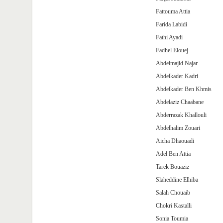
Fattouma Attia
Farida Labidi
Fathi Ayadi
Fadhel Elouej
Abdelmajid Najar
Abdelkader Kadri
Abdelkader Ben Khmis
Abdelaziz Chaabane
Abderrazak Khallouli
Abdelhalim Zouari
Aicha Dhaouadi
Adel Ben Attia
Tarek Bouaziz
Slaheddine Elhiba
Salah Chouaib
Chokri Kastalli
Sonia Toumia