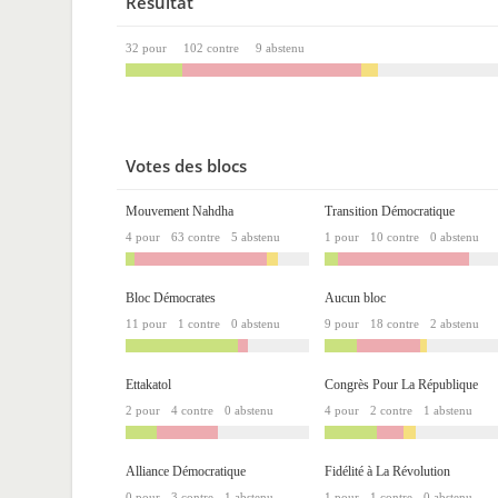
Résultat
32 pour
102 contre
9 abstenu
Votes des blocs
Mouvement Nahdha
Transition Démocratique
4 pour
63 contre
5 abstenu
1 pour
10 contre
0 abstenu
Bloc Démocrates
Aucun bloc
11 pour
1 contre
0 abstenu
9 pour
18 contre
2 abstenu
Ettakatol
Congrès Pour La République
2 pour
4 contre
0 abstenu
4 pour
2 contre
1 abstenu
Alliance Démocratique
Fidélité à La Révolution
0 pour
3 contre
1 abstenu
1 pour
1 contre
0 abstenu