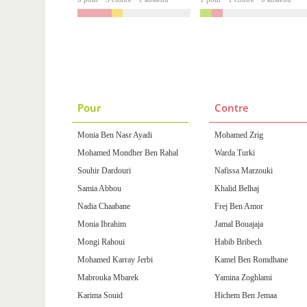
Pour
Contre
Monia Ben Nasr Ayadi
Mohamed Zrig
Mohamed Mondher Ben Rahal
Warda Turki
Souhir Dardouri
Nafissa Marzouki
Samia Abbou
Khalid Belhaj
Nadia Chaabane
Frej Ben Amor
Monia Ibrahim
Jamal Bouajaja
Mongi Rahoui
Habib Bribech
Mohamed Karray Jerbi
Kamel Ben Romdhane
Mabrouka Mbarek
Yamina Zoghlami
Karima Souid
Hichem Ben Jemaa