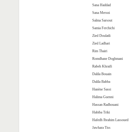
Sana Haddad
Sana Mersni
Salma Sarsout
Samia Ferchichi
Zied Doulatli
Zied Ladhari
Rim Thairi
Romdhane Doghmani
Rabeh Khraifi
Dalila Bouain
Dalila Babba
Hanène Sassi
Halima Guenni
Hassan Radhouani
Habiba Triki
Hafedh Ibrahim Lassoued
Jawhara Tiss