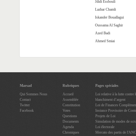
Jdidi Essbouîi
Lazhar Chamli
Iskander Bouallagui
Oussama Al Saghir
Azed Badi
Ahmed Smiai
Marsad
Rubriques
Pages spéciales
Qui Sommes Nous
Accueil
Loi relative à la lutte contre
Contact
Assemblée
blanchiment d’argent
Twitter
Constitution
Loi de Finances Complément
Facebook
Votes
Instance Provisoire de Contr
Questions
Projets de Loi
Documents
Simulation de modes de scru
Agenda
Loi électorale
Chroniques
Mercato des partis de l'AN