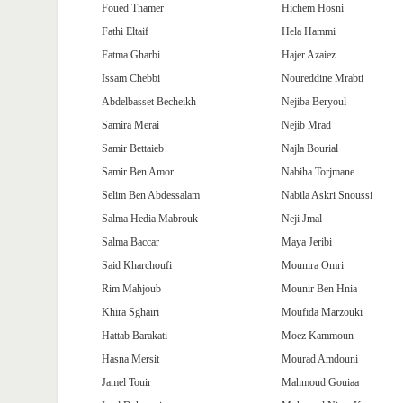
Foued Thamer
Hichem Hosni
Fathi Eltaif
Hela Hammi
Fatma Gharbi
Hajer Azaiez
Issam Chebbi
Noureddine Mrabti
Abdelbasset Becheikh
Nejiba Beryoul
Samira Merai
Nejib Mrad
Samir Bettaieb
Najla Bourial
Samir Ben Amor
Nabiha Torjmane
Selim Ben Abdessalam
Nabila Askri Snoussi
Salma Hedia Mabrouk
Neji Jmal
Salma Baccar
Maya Jeribi
Said Kharchoufi
Mounira Omri
Rim Mahjoub
Mounir Ben Hnia
Khira Sghairi
Moufida Marzouki
Hattab Barakati
Moez Kammoun
Hasna Mersit
Mourad Amdouni
Jamel Touir
Mahmoud Gouiaa