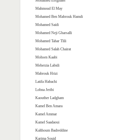
Mohamed Essghaier
Mahmoud El May
Mohamed Ben Mabrouk Hamdi
Mohamed Saidi
Mohamed Neji Gharsalli
Mohamed Tahar Tlili
Mohamed Salah Chairat
Mohsen Kaabi
Meherzia Labidi
Mabrouk Hrizi
Latifa Habachi
Lobna Jeribi
Kaouther Ladgham
Kamel Ben Amara
Kamel Ammar
Kamel Saadaoui
Kalthoum Badreddine
Karima Souid