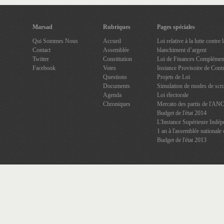
Marsad
Rubriques
Pages spéciales
Qui Sommes Nous
Accueil
Loi relative à la lutte contre
Contact
Assemblée
blanchiment d’argent
Twitter
Constitution
Loi de Finances Complément
Facebook
Votes
Instance Provisoire de Contr
Questions
Projets de Loi
Documents
Simulation de modes de scru
Agenda
Loi électorale
Chroniques
Mercato des partis de l'AN
Budget de l'état 2014
L'Instance Supérieure Indép
1 an à l'assemblée nationale 
Budget de l'état 2013