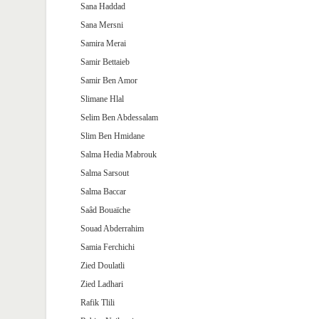
Sana Haddad
Sana Mersni
Samira Merai
Samir Bettaieb
Samir Ben Amor
Slimane Hlal
Selim Ben Abdessalam
Slim Ben Hmidane
Salma Hedia Mabrouk
Salma Sarsout
Salma Baccar
Saâd Bouaïche
Souad Abderrahim
Samia Ferchichi
Zied Doulatli
Zied Ladhari
Rafik Tlili