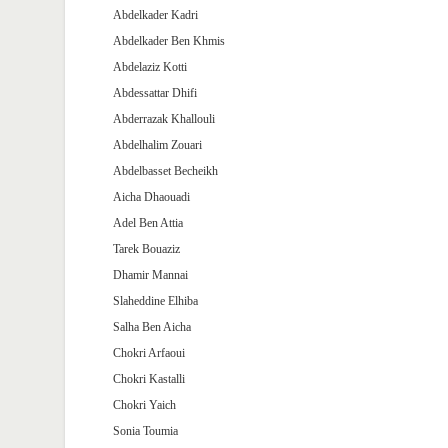
Abdelkader Kadri
Abdelkader Ben Khmis
Abdelaziz Kotti
Abdessattar Dhifi
Abderrazak Khallouli
Abdelhalim Zouari
Abdelbasset Becheikh
Aicha Dhaouadi
Adel Ben Attia
Tarek Bouaziz
Dhamir Mannai
Slaheddine Elhiba
Salha Ben Aicha
Chokri Arfaoui
Chokri Kastalli
Chokri Yaich
Sonia Toumia