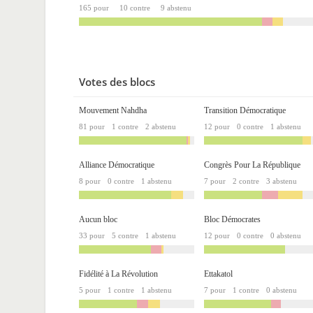
165 pour
10 contre
9 abstenu
Votes des blocs
Mouvement Nahdha
Transition Démocratique
81 pour
1 contre
2 abstenu
12 pour
0 contre
1 abstenu
Alliance Démocratique
Congrès Pour La République
8 pour
0 contre
1 abstenu
7 pour
2 contre
3 abstenu
Aucun bloc
Bloc Démocrates
33 pour
5 contre
1 abstenu
12 pour
0 contre
0 abstenu
Fidélité à La Révolution
Ettakatol
5 pour
1 contre
1 abstenu
7 pour
1 contre
0 abstenu