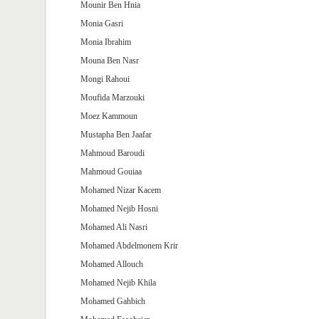
Mounir Ben Hnia
Monia Gasri
Monia Ibrahim
Mouna Ben Nasr
Mongi Rahoui
Moufida Marzouki
Moez Kammoun
Mustapha Ben Jaafar
Mahmoud Baroudi
Mahmoud Gouiaa
Mohamed Nizar Kacem
Mohamed Nejib Hosni
Mohamed Ali Nasri
Mohamed Abdelmonem Krir
Mohamed Allouch
Mohamed Nejib Khila
Mohamed Gahbich