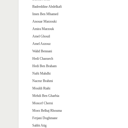
Badreddine Abdelkafi
Imen Ben Mhamed
Anouar Marzouki
Amira Marzouk
Amel Ghouil
Amel Azzouz
Walid Bennani
Hedi Chaouech
Hedi Ben Braham
Nafti Mahdhi
Naceur Brahmi
Mouldi Riahi
Mehdi Ben Gharbia
Moncef Cherni
Moez Belhaj Rhouma
Ferjani Doghmane
Sahbi Atig