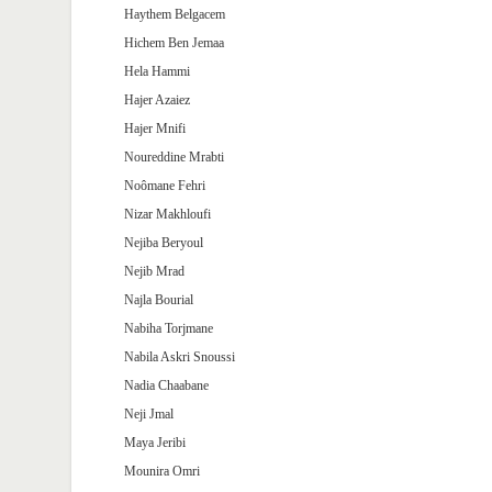
Haythem Belgacem
Hichem Ben Jemaa
Hela Hammi
Hajer Azaiez
Hajer Mnifi
Noureddine Mrabti
Noômane Fehri
Nizar Makhloufi
Nejiba Beryoul
Nejib Mrad
Najla Bourial
Nabiha Torjmane
Nabila Askri Snoussi
Nadia Chaabane
Neji Jmal
Maya Jeribi
Mounira Omri