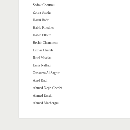
Sadok Chourou
Zohra Smida
Hasni Badri
Habib Khedher
Habib Ellouz
Bechir Chammem
Lazhar Chamli
Ikbel Msadaa
Essia Naffati
Oussama Al Saghir
Azed Badi
Ahmed Nejib Chebbi
Ahmed Essefi
Ahmed Mechergui