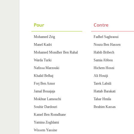
Pour
Contre
Mohamed Zrig
Fadhel Saghraoui
Manel Kadri
Noura Ben Hassen
Mohamed Mondher Ben Rahal
Habib Bribech
Warda Turki
Samia Abbou
Nafissa Marzouki
Hichem Hosni
Khalid Belhaj
Ali Houiji
Frej Ben Amor
Tarek Labidi
Jamal Bouajaja
Hattab Barakati
Mokhtar Lamouchi
Tahar Hmila
Souhir Dardouri
Ibrahim Kassas
Kamel Ben Romdhane
Yamina Zoghlami
Wissem Yassine