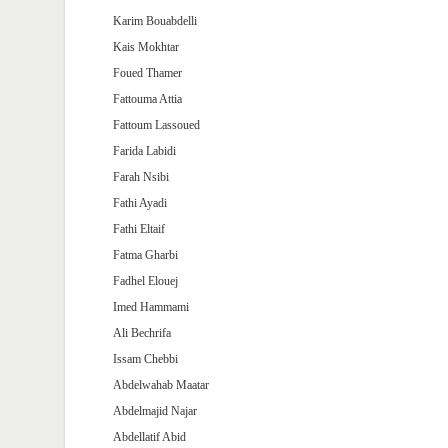
Karim Bouabdelli
Kais Mokhtar
Foued Thamer
Fattouma Attia
Fattoum Lassoued
Farida Labidi
Farah Nsibi
Fathi Ayadi
Fathi Eltaif
Fatma Gharbi
Fadhel Elouej
Imed Hammami
Ali Bechrifa
Issam Chebbi
Abdelwahab Maatar
Abdelmajid Najar
Abdellatif Abid