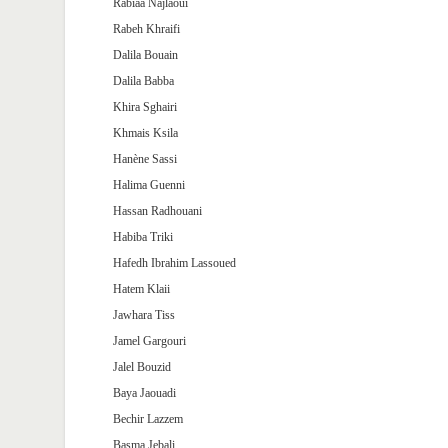
Rabiaa Najlaoui
Rabeh Khraifi
Dalila Bouain
Dalila Babba
Khira Sghairi
Khmais Ksila
Hanène Sassi
Halima Guenni
Hassan Radhouani
Habiba Triki
Hafedh Ibrahim Lassoued
Hatem Klaii
Jawhara Tiss
Jamel Gargouri
Jalel Bouzid
Baya Jaouadi
Bechir Lazzem
Basma Jebali