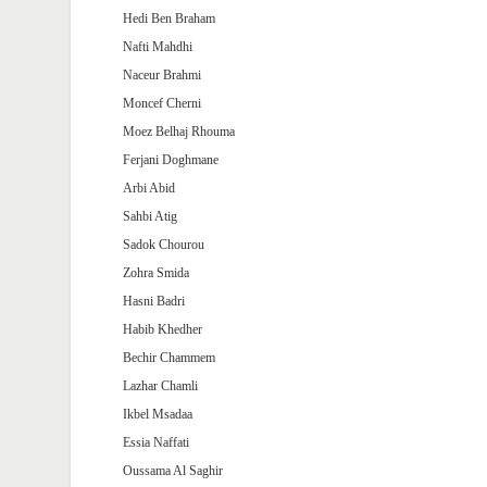
Hedi Ben Braham
Nafti Mahdhi
Naceur Brahmi
Moncef Cherni
Moez Belhaj Rhouma
Ferjani Doghmane
Arbi Abid
Sahbi Atig
Sadok Chourou
Zohra Smida
Hasni Badri
Habib Khedher
Bechir Chammem
Lazhar Chamli
Ikbel Msadaa
Essia Naffati
Oussama Al Saghir