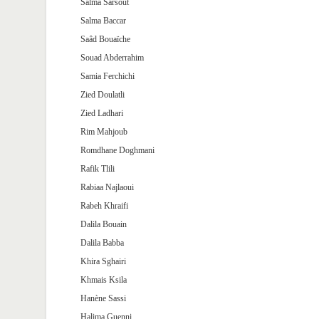
Salma Sarsout
Salma Baccar
Saâd Bouaïche
Souad Abderrahim
Samia Ferchichi
Zied Doulatli
Zied Ladhari
Rim Mahjoub
Romdhane Doghmani
Rafik Tlili
Rabiaa Najlaoui
Rabeh Khraifi
Dalila Bouain
Dalila Babba
Khira Sghairi
Khmais Ksila
Hanène Sassi
Halima Guenni