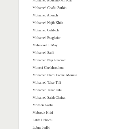
Mohamed Abdelmonem Krir
Mohamed Chafik Zorkin
Mohamed Allouch
Mohamed Nejib Khila
Mohamed Gahbich
Mohamed Essghaier
Mahmoud El May
Mohamed Saidi
Mohamed Neji Gharsalli
Moncef Cheikhrouhou
Mohamed Elarbi Fadhel Moussa
Mohamed Tahar Tlili
Mohamed Tahar Ilahi
Mohamed Salah Chairat
Mohsen Kaabi
Mabrouk Hrizi
Latifa Habachi
Lobna Jeribi