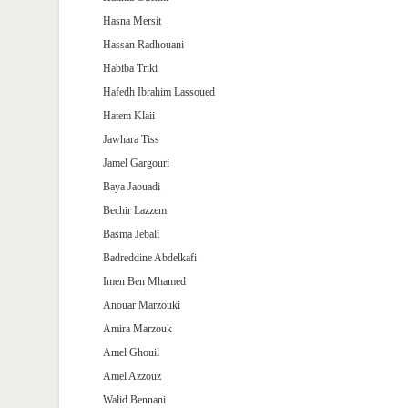
Hasna Mersit
Hassan Radhouani
Habiba Triki
Hafedh Ibrahim Lassoued
Hatem Klaii
Jawhara Tiss
Jamel Gargouri
Baya Jaouadi
Bechir Lazzem
Basma Jebali
Badreddine Abdelkafi
Imen Ben Mhamed
Anouar Marzouki
Amira Marzouk
Amel Ghouil
Amel Azzouz
Walid Bennani