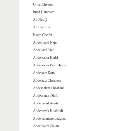
Omar Chetoui
Imed Hammami
Ali Houiji
Ali Bechrifa
Issam Chebbi
Abdelmajid Najar
Abdellatif Abid
Abdelkader Kadri
Abdelkader Ben Khmis
Abdelaziz Kotti
Abdelaziz Chaabane
Abdessalem Chaabane
Abdessattar Dhifi
Abderraouf Ayadi
Abderrazak Khallouli
Abderrahmane Ladgham
Abdelhalim Zouari