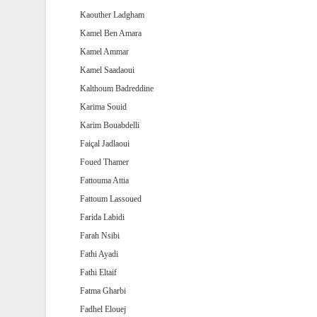
Kaouther Ladgham
Kamel Ben Amara
Kamel Ammar
Kamel Saadaoui
Kalthoum Badreddine
Karima Souid
Karim Bouabdelli
Faiçal Jadlaoui
Foued Thamer
Fattouma Attia
Fattoum Lassoued
Farida Labidi
Farah Nsibi
Fathi Ayadi
Fathi Eltaif
Fatma Gharbi
Fadhel Elouej