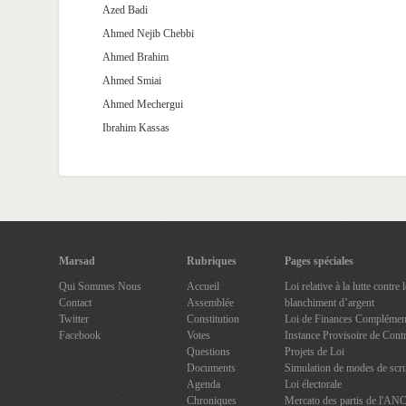
Azed Badi
Ahmed Nejib Chebbi
Ahmed Brahim
Ahmed Smiai
Ahmed Mechergui
Ibrahim Kassas
Marsad
Rubriques
Pages spéciales
Qui Sommes Nous
Accueil
Loi relative à la lutte contre
Contact
Assemblée
blanchiment d’argent
Twitter
Constitution
Loi de Finances Complément
Facebook
Votes
Instance Provisoire de Contr
Questions
Projets de Loi
Documents
Simulation de modes de scru
Agenda
Loi électorale
Chroniques
Mercato des partis de l'AN