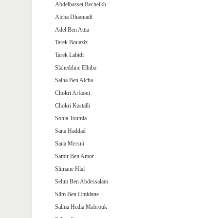
Abdelbasset Becheikh
Aicha Dhaouadi
Adel Ben Attia
Tarek Bouaziz
Tarek Labidi
Slaheddine Elhiba
Salha Ben Aicha
Chokri Arfaoui
Chokri Kastalli
Sonia Toumia
Sana Haddad
Sana Mersni
Samir Ben Amor
Slimane Hlal
Selim Ben Abdessalam
Slim Ben Hmidane
Salma Hedia Mabrouk