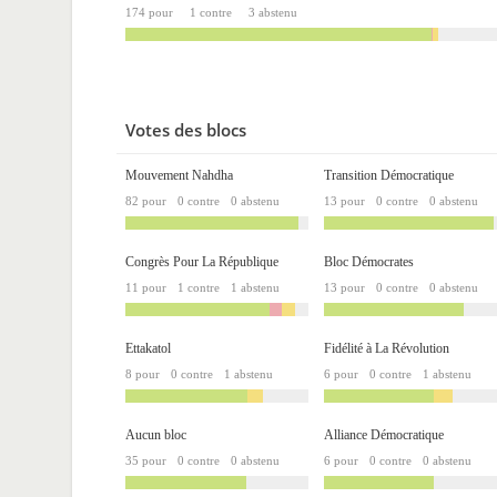
174 pour
1 contre
3 abstenu
Votes des blocs
Mouvement Nahdha
Transition Démocratique
82 pour
0 contre
0 abstenu
13 pour
0 contre
0 abstenu
Congrès Pour La République
Bloc Démocrates
11 pour
1 contre
1 abstenu
13 pour
0 contre
0 abstenu
Ettakatol
Fidélité à La Révolution
8 pour
0 contre
1 abstenu
6 pour
0 contre
1 abstenu
Aucun bloc
Alliance Démocratique
35 pour
0 contre
0 abstenu
6 pour
0 contre
0 abstenu