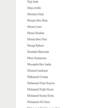
Neji Jmal
Maya Jeribi
Mounira Omri
Mounir Ben Hnia
Monia Gasri
Monia Ibrahim
Mouna Ben Nasr
Mongi Rahoui
Moufida Marzouki
Moez Kammoun
Mustapha Ben Jaafar
Mourad Amdouni
Mahmoud Gouiaa
Mohamed Nizar Kacem
Mohamed Nejib Hosni
Mohamed Karim Krifa
Mohamed Ali Nasri