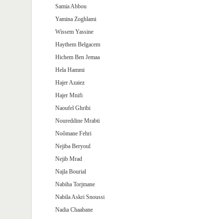
Samia Abbou
Yamina Zoghlami
Wissem Yassine
Haythem Belgacem
Hichem Ben Jemaa
Hela Hammi
Hajer Azaiez
Hajer Mnifi
Naoufel Ghribi
Noureddine Mrabti
Noômane Fehri
Nejiba Beryoul
Nejib Mrad
Najla Bourial
Nabiha Torjmane
Nabila Askri Snoussi
Nadia Chaabane