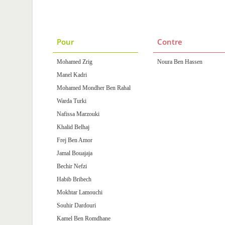
Pour
Contre
Mohamed Zrig
Noura Ben Hassen
Manel Kadri
Mohamed Mondher Ben Rahal
Warda Turki
Nafissa Marzouki
Khalid Belhaj
Frej Ben Amor
Jamal Bouajaja
Bechir Nefzi
Habib Bribech
Mokhtar Lamouchi
Souhir Dardouri
Kamel Ben Romdhane