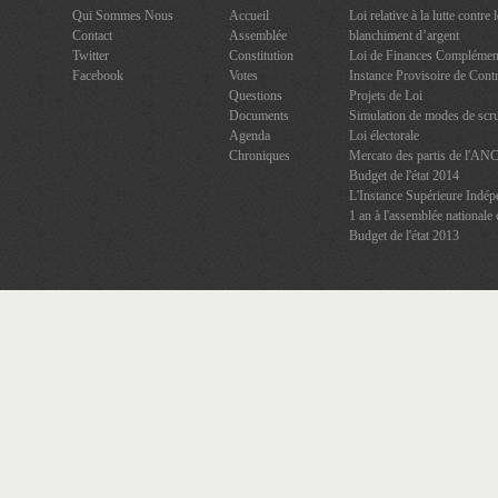
Qui Sommes Nous
Accueil
Loi relative à la lutte contre
Contact
Assemblée
blanchiment d’argent
Twitter
Constitution
Loi de Finances Complément
Facebook
Votes
Instance Provisoire de Contr
Questions
Projets de Loi
Documents
Simulation de modes de scru
Agenda
Loi électorale
Chroniques
Mercato des partis de l'AN
Budget de l'état 2014
L'Instance Supérieure Indép
1 an à l'assemblée nationale 
Budget de l'état 2013