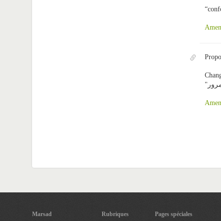
“conf
Amen
Propo
Chang
Amen
Marsad
Rubriques
Pages spéciales