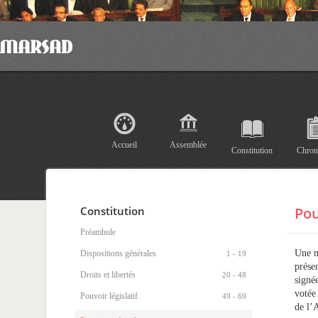
Accueil
Assemblée
Constitution
Chron
Constitution
Pou
Préambule
Une m
Dispositions générales
1 - 19
prése
Droits et libertés
20 - 48
signé
votée
Pouvoir législatif
49 - 69
de l’