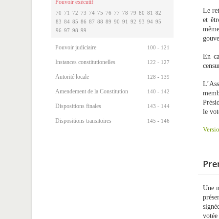
Pouvoir exécutif
Le re
70
71
72
73
74
75
76
77
78
79
80
81
82
et êt
83
84
85
86
87
88
89
90
91
92
93
94
95
même 
96
97
98
99
gouve
Pouvoir judiciaire
100 - 121
En ca
Instances constitutionelles
122 - 127
censu
Autorité locale
128 - 139
L’Ass
Amendement de la Constitution
140 - 142
memb
Prési
Dispositions finales
143 - 144
le vot
Dispositions transitoires
145 - 146
Versio
Pre
Une m
prése
signé
voté