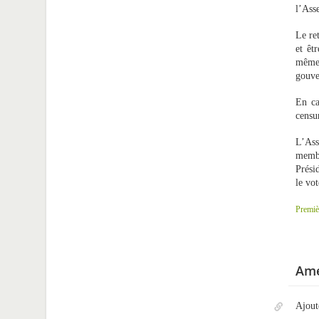
l’Ass
Le re
et êt
même 
gouve
En ca
censu
L’Ass
memb
Prési
le vot
Premiè
Ame
Ajout