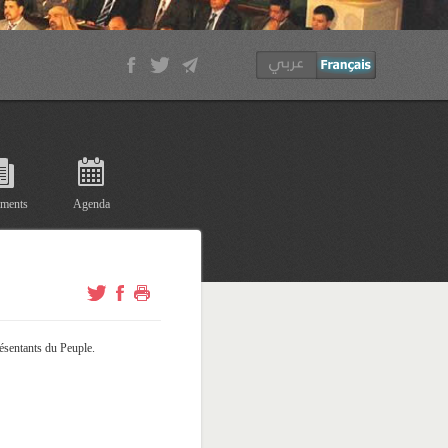
ments
Agenda
ésentants du Peuple.