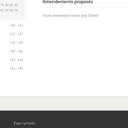
Amendements proposés
79
80
81
82
92
93
94
95
Aucun amendement soumis pour l'instant
100 - 121
122 - 127
128 - 139
140 - 142
143 - 144
145 - 146
Pages spéciales