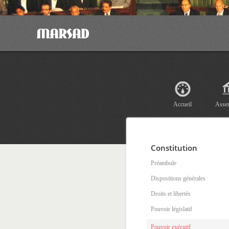
Accueil
Asse
Constitution
Préambule
Dispositions générales
Droits et libertés
Pouvoir législatif
Pouvoir exécutif