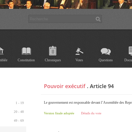
mblée
Constitution
Chroniques
Votes
Questions
Docu
Pouvoir exécutif
. Article 94
Le gouvernement est responsable devant l’Assemblée des Repr
1 - 19
20 - 48
Version finale adoptée
Détails du vote
49 - 69