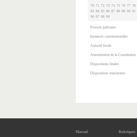
70
71
72
73
74
75
76
77
78
83
84
85
86
87
88
89
90
91
96
97
98
99
Pouvoir judiciaire
Instances constitutionelles
Autorité locale
Amendement de la Constitution
Dispositions finales
Dispositions transitoires
Marsad
Rubriques