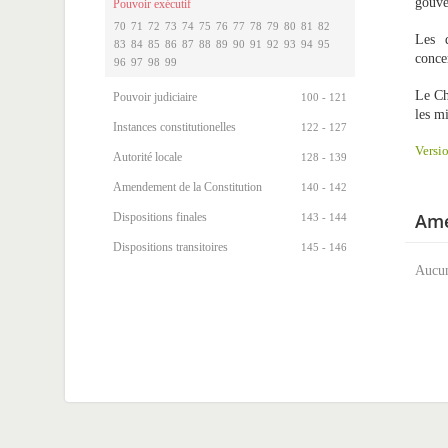
gouve
Pouvoir exécutif
70
71
72
73
74
75
76
77
78
79
80
81
82
Les d
83
84
85
86
87
88
89
90
91
92
93
94
95
conce
96
97
98
99
Le Ch
Pouvoir judiciaire
100 - 121
les mi
Instances constitutionelles
122 - 127
Versio
Autorité locale
128 - 139
Amendement de la Constitution
140 - 142
Ame
Dispositions finales
143 - 144
Dispositions transitoires
145 - 146
Aucun