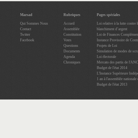
Marsad
Rubriques
Pages spéciales
Qui Sommes Nous
Accueil
Loi relative à la lutte contre
Contact
Assemblée
blanchiment d’argent
Twitter
Constitution
Loi de Finances Complément
Facebook
Votes
Instance Provisoire de Contr
Questions
Projets de Loi
Documents
Simulation de modes de scru
Agenda
Loi électorale
Chroniques
Mercato des partis de l'AN
Budget de l'état 2014
L'Instance Supérieure Indép
1 an à l'assemblée nationale 
Budget de l'état 2013