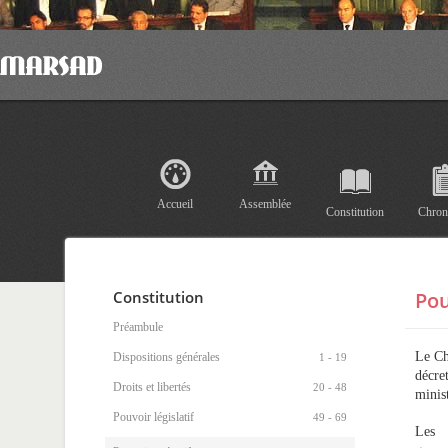
Accueil
Assemblée
Constitution
Chron
Constitution
Pou
Préambule
Le Ch
Dispositions générales
1 - 19
décre
Droits et libertés
20 - 48
minist
Pouvoir législatif
49 - 69
Les 