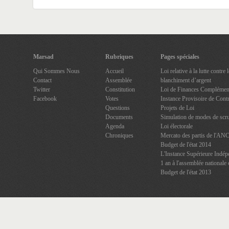
Marsad
Rubriques
Pages spéciales
Qui Sommes Nous
Accueil
Loi relative à la lutte contre
Contact
Assemblée
blanchiment d’argent
Twitter
Constitution
Loi de Finances Complément
Facebook
Votes
Instance Provisoire de Contr
Questions
Projets de Loi
Documents
Simulation de modes de scru
Agenda
Loi électorale
Chroniques
Mercato des partis de l'AN
Budget de l'état 2014
L'Instance Supérieure Indép
1 an à l'assemblée nationale 
Budget de l'état 2013