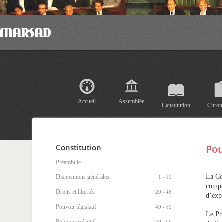
Accueil
Assemblée
Constitution
Chron
Constitution
Pou
Préambule
La Co
Dispositions générales
1 - 19
compo
Droits et libertés
20 - 48
d’expé
Pouvoir législatif
49 - 69
Le Pr
Pouvoir exécutif
70 - 99