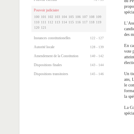
du Pe
propo
Pouvoir judiciaire
spécia
100
101
102
103
104
105
106
107
108
109
110
111
112
113
114
115
116
117
118
119
L’Ass
120
121
candi
des m
Instances constitutionelles
122 - 127
En ca
Autorité locale
128 - 139
vote 
Amendement de la Constitution
140 - 142
attei
élect
Dispositions finales
143 - 144
Un ti
Dispositions transitoires
145 - 146
ans, 
le co
forma
la spé
La Co
spécia