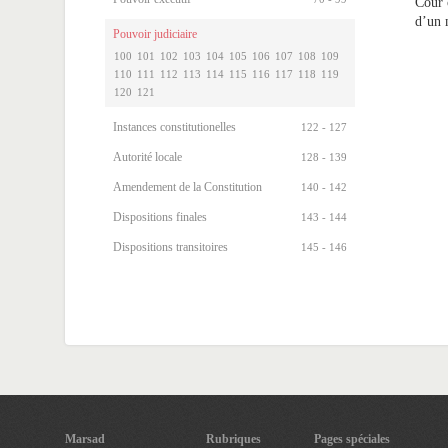
Cour c
d’un 
Pouvoir judiciaire
100
101
102
103
104
105
106
107
108
109
110
111
112
113
114
115
116
117
118
119
120
121
Instances constitutionelles
122 - 127
Autorité locale
128 - 139
Amendement de la Constitution
140 - 142
Dispositions finales
143 - 144
Dispositions transitoires
145 - 146
Marsad
Rubriques
Pages spéciales