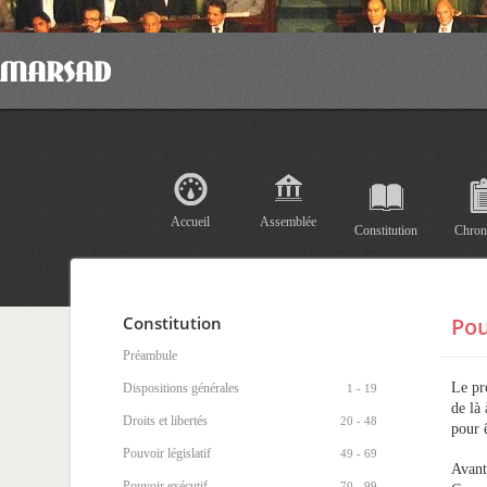
Accueil
Assemblée
Constitution
Chron
Constitution
Pou
Préambule
Le pr
Dispositions générales
1 - 19
de là
Droits et libertés
20 - 48
pour 
Pouvoir législatif
49 - 69
Avant
Pouvoir exécutif
70 - 99