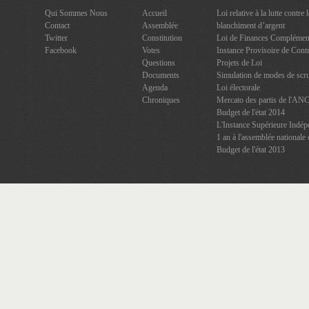
Qui Sommes Nous
Accueil
Loi relative à la lutte contre
Contact
Assemblée
blanchiment d’argent
Twitter
Constitution
Loi de Finances Complément
Facebook
Votes
Instance Provisoire de Contr
Questions
Projets de Loi
Documents
Simulation de modes de scru
Agenda
Loi électorale
Chroniques
Mercato des partis de l'AN
Budget de l'état 2014
L'Instance Supérieure Indép
1 an à l'assemblée nationale 
Budget de l'état 2013