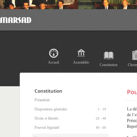
Accueil
Assemblée
Constitution
Chron
Constitution
Pou
Préambule
La dé
Dispositions générales
1 - 19
de l’
Droits et libertés
20 - 48
Prési
Repré
Pouvoir législatif
49 - 69