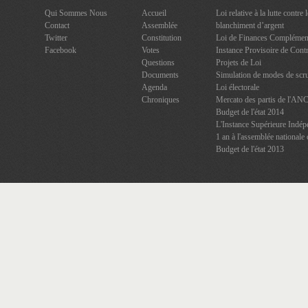
Qui Sommes Nous
Accueil
Loi relative à la lutte contre
Contact
Assemblée
blanchiment d’argent
Twitter
Constitution
Loi de Finances Complément
Facebook
Votes
Instance Provisoire de Contr
Questions
Projets de Loi
Documents
Simulation de modes de scru
Agenda
Loi électorale
Chroniques
Mercato des partis de l'AN
Budget de l'état 2014
L'Instance Supérieure Indép
1 an à l'assemblée nationale 
Budget de l'état 2013