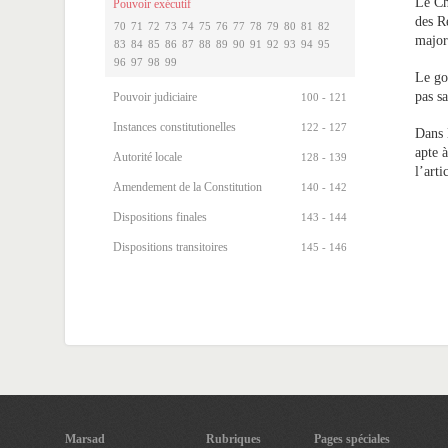
Le Ch
Pouvoir exécutif
des R
70
71
72
73
74
75
76
77
78
79
80
81
82
major
83
84
85
86
87
88
89
90
91
92
93
94
95
96
97
98
99
Le go
pas s
Pouvoir judiciaire
100 - 121
Instances constitutionelles
122 - 127
Dans 
apte 
Autorité locale
128 - 139
l’arti
Amendement de la Constitution
140 - 142
Dispositions finales
143 - 144
Dispositions transitoires
145 - 146
Marsad
Rubriques
Pages spéciales