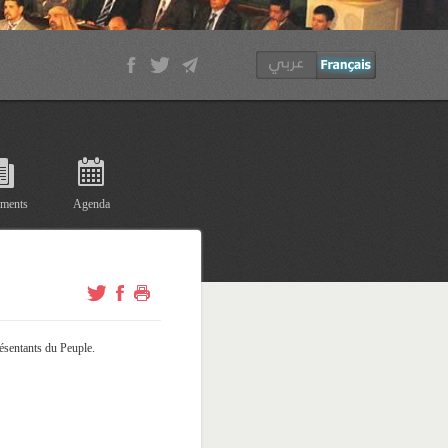
ments
Agenda
ésentants du Peuple.