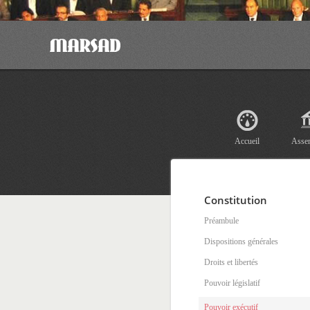
Accueil
Asse
Constitution
Préambule
Dispositions générales
Droits et libertés
Pouvoir législatif
Pouvoir exécutif