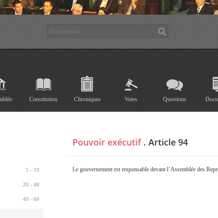
mblée
Constitution
Chroniques
Votes
Questions
Docu
Pouvoir exécutif
.
Article 94
Le gouvernement est responsable devant l’Assemblée des Repr
1 - 19
20 - 48
49 - 69