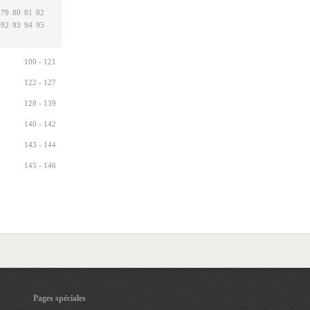
79
80
81
82
92
93
94
95
100 - 121
122 - 127
128 - 139
140 - 142
143 - 144
145 - 146
Pages spéciales