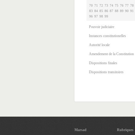
70
71
72
73
74
75
76
77
78
83
84
85
86
87
88
89
90
91
96
97
98
99
Pouvoir judiciaire
Instances constitutionelles
Autorité locale
Amendement de la Constitution
Dispositions finales
Dispositions transitoires
Marsad
Rubriques