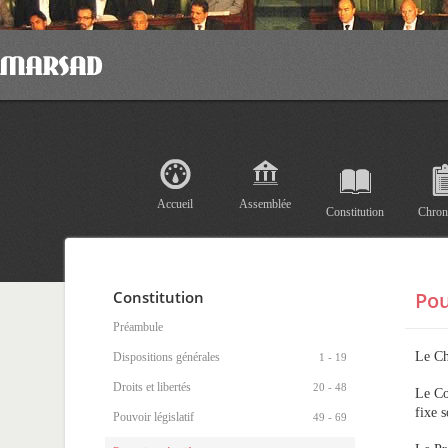
Accueil
Assemblée
Constitution
Chron
Constitution
Pou
Préambule
Le Ch
Dispositions générales
1 - 19
Droits et libertés
20 - 48
Le Co
fixe 
Pouvoir législatif
49 - 69