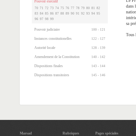
Le Pr
Pouvoir exécutif
dans l
70
71
72
73
74
75
76
77
78
79
80
81
82
nation
83
84
85
86
87
88
89
90
91
92
93
94
95
intéri
96
97
98
99
sa pré
Pouvoir judiciaire
100 - 121
Tous 
Instances constitutionelles
122 - 127
Autorité locale
128 - 139
Amendement de la Constitution
140 - 142
Dispositions finales
143 - 144
Dispositions transitoires
145 - 146
Marsad
Rubriques
Pages spéciales