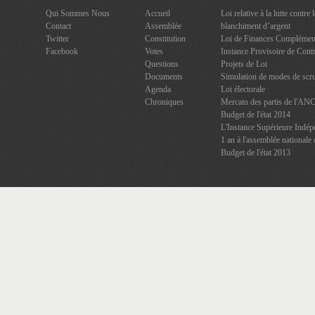
Qui Sommes Nous
Accueil
Loi relative à la lutte contre
Contact
Assemblée
blanchiment d’argent
Twitter
Constitution
Loi de Finances Complément
Facebook
Votes
Instance Provisoire de Contr
Questions
Projets de Loi
Documents
Simulation de modes de scru
Agenda
Loi électorale
Chroniques
Mercato des partis de l'AN
Budget de l'état 2014
L'Instance Supérieure Indép
1 an à l'assemblée nationale 
Budget de l'état 2013