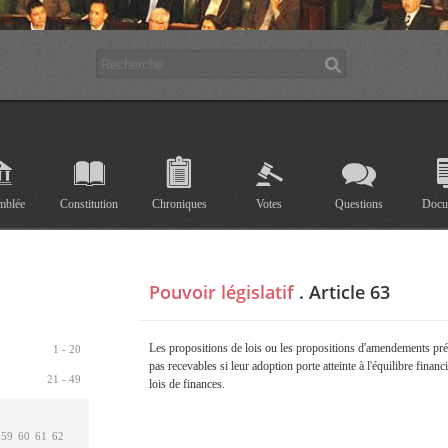
mblée
Constitution
Chroniques
Votes
Questions
Docu
Pouvoir législatif
.
Article 63
Les propositions de lois ou les propositions d'amendements pré
1 - 20
pas recevables si leur adoption porte atteinte à l'équilibre financie
21 - 49
lois de finances.
59
60
61
62