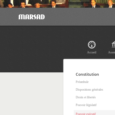
Accueil
Asse
Constitution
Préambule
Dispositions générales
Droits et libertés
Pouvoir législatif
Pouvoir exécutif