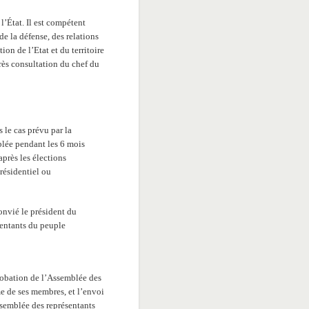
l’État. Il est compétent
de la défense, des relations
tion de l’Etat et du territoire
près consultation du chef du
 le cas prévu par la
mblée pendant les 6 mois
près les élections
résidentiel ou
convié le président du
sentants du peuple
probation de l’Assemblée des
me de ses membres, et l’envoi
ssemblée des représentants