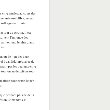
e cinq années, au cours des
e universel, libre, secret,
s suffrages exprimés.
r tour du scrutin, il est
suivent l'annonce des
 ayant obtenu le plus grand
 tour.
ur, ou de l’un des deux
pel à candidatures, avec de
assant pas les quarante-cinq
r tour ou au deuxième tour.
te fixée pour cause de péril
i.
lique pendant plus de deux
ssion, le mandat est