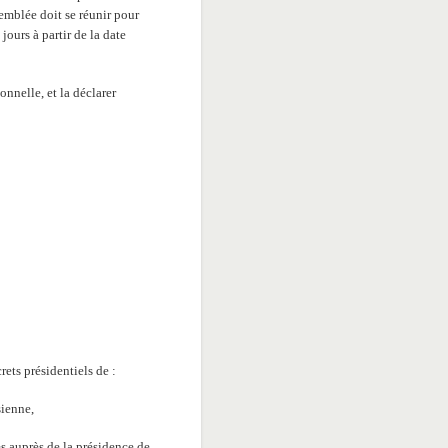
emblée doit se réunir pour
jours à partir de la date
onnelle, et la déclarer
ets présidentiels de :
sienne,
s auprès de la présidence de