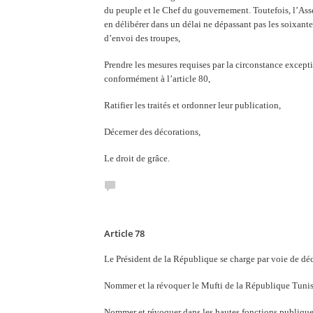
du peuple et le Chef du gouvernement. Toutefois, l’Ass
en délibérer dans un délai ne dépassant pas les soixante 
d’envoi des troupes,
Prendre les mesures requises par la circonstance excepti
conformément à l’article 80,
Ratifier les traités et ordonner leur publication,
Décerner des décorations,
Le droit de grâce.
Article 78
Le Président de la République se charge par voie de décr
Nommer et la révoquer le Mufti de la République Tuni
Nommer et révoquer dans les hautes fonctions publique