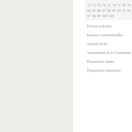
71
72
73
74
75
76
77
78
79
84
85
86
87
88
89
90
91
92
97
98
99
100
101
Pouvoir judiciaire
Instances constitutionelles
Autorité locale
Amendement de la Constitution
Dispositions finales
Dispositions transitoires