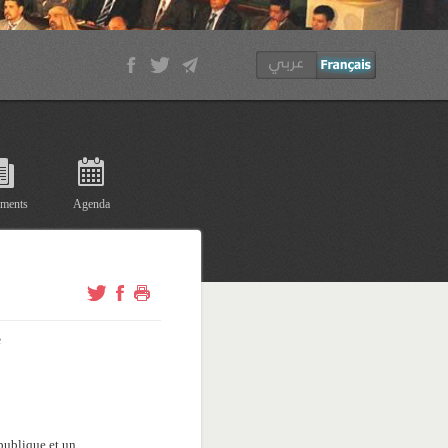
ments
Agenda
e
épublique et un