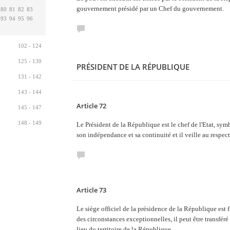
gouvernement présidé par un Chef du gouvernement.
80
81
82
83
93
94
95
96
102 - 124
125 - 130
PRÉSIDENT DE LA RÉPUBLIQUE
131 - 142
143 - 144
Article 72
145 - 147
148 - 149
Le Président de la République est le chef de l'Etat, symb
son indépendance et sa continuité et il veille au respect
Article 73
Le siège officiel de la présidence de la République est 
des circonstances exceptionnelles, il peut être transféré
lieu du territoire de la République.