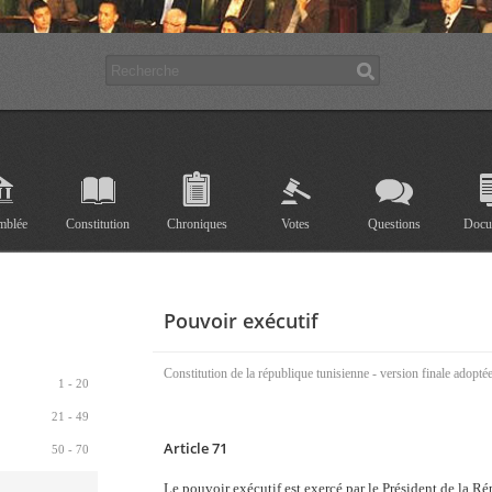
mblée
Constitution
Chroniques
Votes
Questions
Docu
Pouvoir exécutif
Constitution de la république tunisienne - version finale adopté
1 - 20
21 - 49
Article 71
50 - 70
Le pouvoir exécutif est exercé par le Président de la R