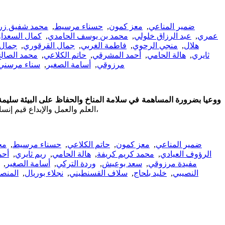
ضمير المناعي
,
معز كمون
,
حسناء مرسيط
,
محمد شفيق زر
عمري
,
عبد الرزاق خلولي
,
محمد بن يوسف الحامدي
,
كمال السعدا
هلال
,
منجي الرحوي
,
فاطمة الغربي
,
جمال القرقوري
,
جمال 
ثايري
,
هالة الحامي
,
أحمد المشرقي
,
حاتم الكلاعي
,
محمد الصال
مرزوقي
,
أسامة الصغير
,
سناء مرسني
ووعيا بضرورة المساهمة في سلامة المناخ والحفاظ على البيئة سليمة
العلم والعمل والإبداع قيم إنسانية سامية، ساعيا إلى الريادة، متطلعا إلى الإضافة الحضارية، وذلك على أساس استقلال القرار الوطني، والسلم العالمية، والتضامن الإنساني،
ضمير المناعي
,
معز كمون
,
حاتم الكلاعي
,
حسناء مرسيط
,
مح
الرؤوف العيادي
,
محمد كريم كريفة
,
هالة الحامي
,
ريم ثايري
,
أحم
مفيدة مرزوقي
,
سعد بوعيش
,
وردة التركي
,
أسامة الصغير
,
النصيبي
,
خليد بلحاج
,
سلاف القسنطيني
,
نجلاء بوريال
,
المنص