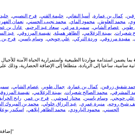
قين
,
كمال بن عمارة
,
آسيا النفاتي
,
حليمة القني
,
فرح النصيبي
,
خليد 
وي
,
محمد العلوش
,
محمود الماي
,
محمد نجيب الحسني
,
نعمان الفهر
طوير
,
عصام الشابي
,
سميرة مرعي
,
سعاد عبد الرحيم
,
عادل بن عط
ح شعيرات
,
يمينة الزغلامي
,
الطاهر هميلة
,
نفيسة المرزوقي
,
عبد الس
,
مفيدة مرزوقي
,
وردة التركي
,
علي حويجي
,
وسام ياسين
,
فرج بن 
بما يضمن استدامة مواردنا الطبيعية واستمرارية الحياة الآمنة للأجيال 
مد شفيق زرقين
,
كمال بن عمارة
,
جمال طوير
,
عصام الشابي
,
سمير
د المشرقي
,
محمد الصالح شعيرات
,
يمينة الزغلامي
,
نفيسة المرزوق
علي حويجي
,
وسام ياسين
,
مختار لموشي
,
فرج بن عمر
,
رابح الخراي
ف شيخ روحه
,
منيرة عمري
,
عبد الرزاق خلولي
,
محمد بن المبروك ال
الحسني
,
محمود البارودي
,
محمد الطاهر إيلاهي
,
اسكندر بوعل
إضافة جملة "المساهمة في سلامة المناخ" قبل "الحقّ في بيئة سليمة"