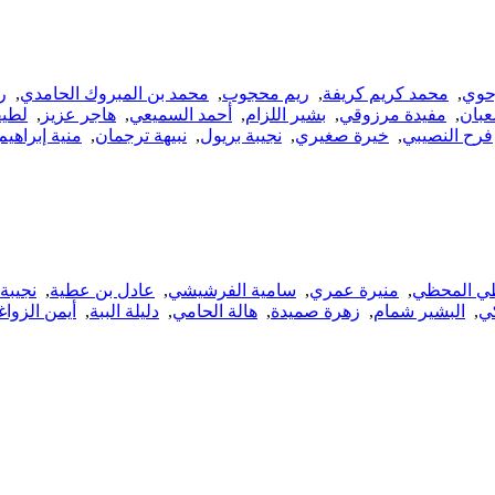
حوي
,
محمد كريم كريفة
,
ريم محجوب
,
محمد بن المبروك الحامدي
,
ر
عبان
,
مفيدة مرزوقي
,
بشير اللزام
,
أحمد السميعي
,
هاجر عزيز
,
لطيف
فرح النصيبي
,
خيرة صغيري
,
نجيبة بريول
,
نبيهة ترجمان
,
منية إبراهيم
طي المحظي
,
منيرة عمري
,
سامية الفرشيشي
,
عادل بن عطية
,
نجيبة
كي
,
البشير شمام
,
زهرة صميدة
,
هالة الحامي
,
دليلة الببة
,
أيمن الزوا