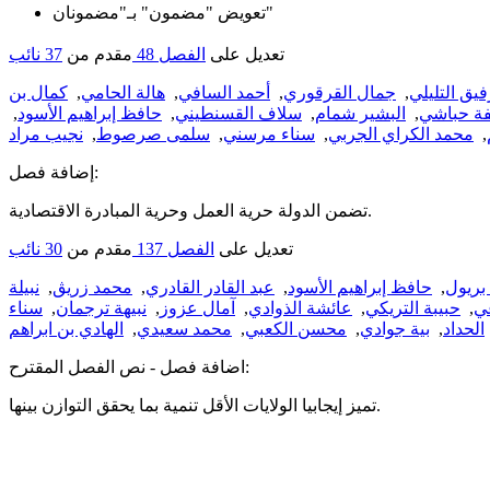
تعويض "مضمون" بـ"مضمونان"
تعديل على
الفصل 48
مقدم من
37 نائب
فيق التليلي
,
جمال القرقوري
,
أحمد السافي
,
هالة الحامي
,
كمال بن
ة حباشي
,
البشير شمام
,
سلاف القسنطيني
,
حافظ إبراهيم الأسود
,
,
محمد الكراي الجربي
,
سناء مرسني
,
سلمى صرصوط
,
نجيب مراد
إضافة فصل:
تضمن الدولة حرية العمل وحرية المبادرة الاقتصادية.
تعديل على
الفصل 137
مقدم من
30 نائب
 بريول
,
حافظ إبراهيم الأسود
,
عبد القادر القادري
,
محمد زريڨ
,
نبيلة
غي
,
حبيبة التريكي
,
عائشة الذوادي
,
آمال عزوز
,
نبيهة ترجمان
,
سناء
الحداد
,
بية جوادي
,
محسن الكعبي
,
محمد سعيدي
,
الهادي بن ابراهم
اضافة فصل - نص الفصل المقترح:
تميز إيجابيا الولايات الأقل تنمية بما يحقق التوازن بينها.