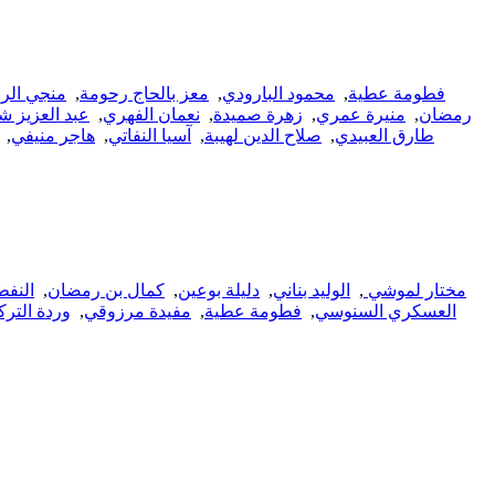
فطومة عطية
,
محمود البارودي
,
معز بالحاج رحومة
,
منجي الر
رمضان
,
منيرة عمري
,
زهرة صميدة
,
نعمان الفهري
,
عبد العزيز ش
طارق العبيدي
,
صلاح الدين لهيبة
,
آسيا النفاتي
,
هاجر منيفي
,
مختار لموشي
,
الوليد بناني
,
دليلة بوعين
,
كمال بن رمضان
,
النف
العسكري السنوسي
,
فطومة عطية
,
مفيدة مرزوقي
,
وردة التر