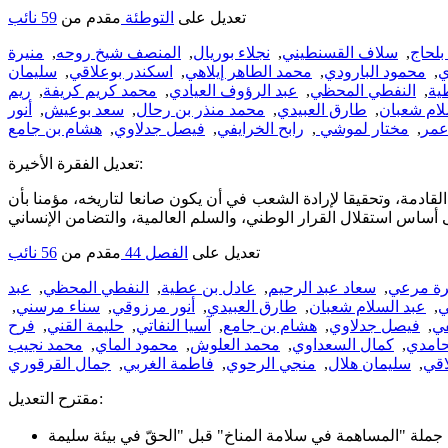
تعديل على
التوطئة
مقدم من
59 نائب
بلحاج
,
سلاف القسنطيني
,
نجلاء بوريال
,
المنصف شيخ روحه
,
منيرة
ي
,
محمود البارودي
,
محمد الطاهر إيلاهي
,
اسكندر بوعلاقي
,
سليمان
ية
,
النفطي المحظي
,
عبد الرؤوف العيادي
,
محمد كريم كريفة
,
ريم
لام شعبان
,
طارق العبيدي
,
محمد منذر بن رحال
,
سعد بوعيش
,
أنور
عمر
,
مختار لموشي
,
رابح الخرايفي
,
فيصل جدلاوي
,
هشام بن جامع
تعديل الفقرة الأخيرة:
القادمة، وتحقيقا لإرادة الشعب في أن يكون صانعا لتاريخه، مؤمنا بأن
تعديل على
الفصل 44
مقدم من
56 نائب
ة مرعي
,
سعاد عبد الرحيم
,
عادل بن عطية
,
النفطي المحظي
,
عبد
ي
,
عبد السلام شعبان
,
طارق العبيدي
,
أنور مرزوقي
,
سناء مرسني
,
في
,
فيصل جدلاوي
,
هشام بن جامع
,
آسيا النفاتي
,
حليمة القني
,
فرح
حامدي
,
كمال السعداوي
,
محمد العلوش
,
محمود الماي
,
محمد نجيب
اقي
,
سليمان هلال
,
منجي الرحوي
,
فاطمة الغربي
,
جمال القرقوري
مقترح التعديل: