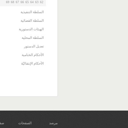
69
68
67
66
65
64
63
62
السلطة التنفيذية
السلطة القضائية
الهيئات الدستورية
السلطة المحلية
تعديل الدستور
الأحكام الختامية
الأحكام الإنتقاليّة
مرصد
الصفحات
صفح