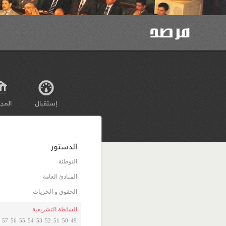
إستقبال
المج
الدستور
التوطئة
المبادئ العامة
الحقوق و الحريات
السلطة التشريعية
57
56
55
54
53
52
51
50
49