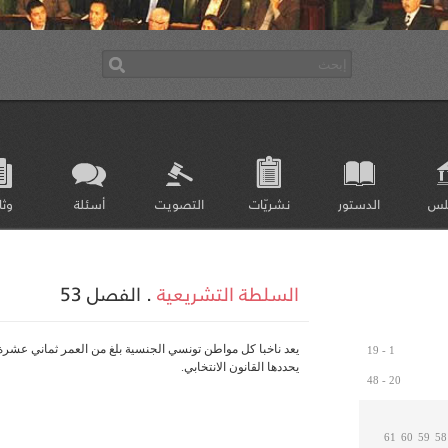
لس
الدستور
نشريّات
التصويت
أسئلة
وثا
السلطة التشريعية
.
الفصل 53
يعد ناخبا كل مواطن تونسي الجنسية بلغ من العمر ثماني عشر
1 - 19
يحددها القانون الانتخابي.
20 - 48
61
60
59
58